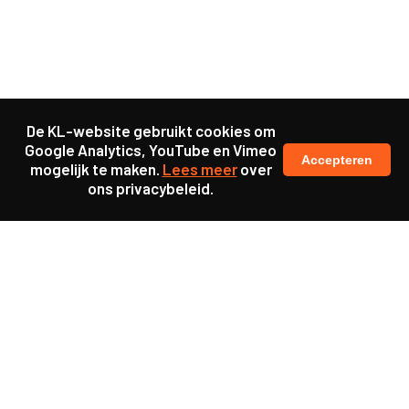
De KL-website gebruikt cookies om
Google Analytics, YouTube en Vimeo
Accepteren
mogelijk te maken.
Lees meer
over
ons privacybeleid.
Samen maakten we ons sterk voor
meer prioriteit voor gezondheid in onze samenleving.
kennis en ervaring van jongeren en onderwijsprofessionals
als uitgangspunt voor beter onderwijs.
een beter functionerende overheid door versterkte