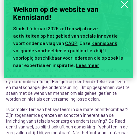
Welkom op de website van
Kennisland!
Sinds 1 februari 2025 zetten wij al onze
activiteiten op het gebied van sociale innovatie
voort onder de vlag van
CAOP
. Onze
Kennisbank
vol goede voorbeelden en publicaties blijft
voorlopig beschikbaar voor iedereen die op zoek is
naar expertise en inspiratie.
Lees meer
Belangrijke en relevante vragen, maar het roept vooral de vraag
op of er niet voor een groot deel sprake is van
symptoombestrijding. Een gefragmenteerd stelsel voor zorg
en maatschappelijke ondersteuning lijkt op gespannen voet te
staan met de wens van mensen om als geheel gezien te
worden en niet als een verzameling losse delen.
Is complexiteit van het systeem in die mate onontkoombaar?
Zijn zogenaamde grenzen en schotten inherent aan de
inrichting van stelsels voor zorg en ondersteuning? De Raad
denkt van wel, zo blijkt ook uit hun opmerking: “schotten in de
zorg zullen altijd blijven bestaan”. Niet het ‘ontschotten’, maar