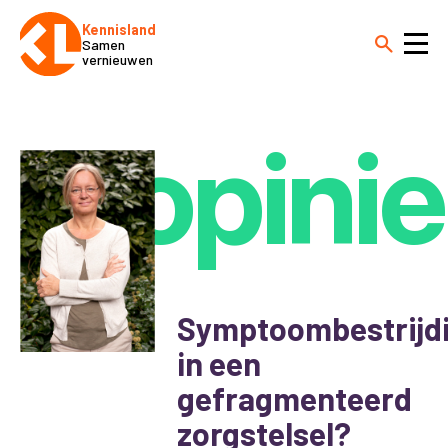
Kennisland
Samen
vernieuwen
opinie
Symptoombestrijd
in een
gefragmenteerd
zorgstelsel?