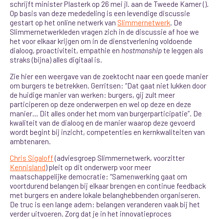
schrijft minister Plasterk op 26 mei jl. aan de Tweede Kamer ().
Op basis van deze mededeling is een levendige discussie
gestart op het online netwerk van
Slimmernetwerk
. De
Slimmernetwerkleden vragen zich in de discussie af hoe we
het voor elkaar krijgen om in de dienstverlening voldoende
dialoog, proactiviteit, empathie en
hostmanship
te leggen als
straks (bijna) alles digitaal is.
Zie hier een weergave van de zoektocht naar een goede manier
om burgers te betrekken. Gerritsen: “Dat gaat niet lukken door
de huidige manier van werken: burgers, gij zult meer
participeren op deze onderwerpen en wel op deze en deze
manier… Dit alles onder het mom van burgerparticipatie”. De
kwaliteit van de dialoog en de manier waarop deze gevoerd
wordt begint bij inzicht, competenties en kernkwaliteiten van
ambtenaren.
Chris Sigaloff
(adviesgroep Slimmernetwerk, voorzitter
Kennisland
) pleit op dit onderwerp voor meer
maatschappelijke democratie: “Samenwerking gaat om
voortdurend belangen bij elkaar brengen en continue feedback
met burgers en andere lokale belanghebbenden organiseren.
De truc is een lange adem: belangen veranderen vaak bij het
verder uitvoeren. Zorg dat je in het innovatieproces