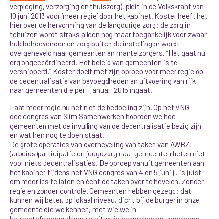
verpleging, verzorging en thuiszorg), pleit in de Volkskrant van
10 juni 2013 voor ‘meer regie’ door het kabinet. Koster heeft het
hier over de hervorming van de langdurige zorg: de zorg in
tehuizen wordt straks alleen nog maar toegankelijk voor zwaar
hulpbehoevenden en zorg buiten de instellingen wordt
overgeheveld naar gemeenten en mantelzorgers. “Het gaat nu
erg ongecoördineerd. Het beleid van gemeenten is te
versnipperd.” Koster doelt met zijn oproep voor meer regie op
de decentralisatie van bevoegdheden en uitvoering van rijk
naar gemeenten die per 1 januari 2015 ingaat.
Laat meer regie nu net níet de bedoeling zijn. Op het VNG-
deelcongres van Slim Samenwerken hoorden we hoe
gemeenten met de invulling van de decentralisatie bezig zijn
en wat hen nog te doen staat.
De grote operaties van overheveling van taken van AWBZ,
(arbeids)participatie en jeugdzorg naar gemeenten heten niet
voor niets decentralisaties. De oproep vanuit gemeenten aan
het kabinet tijdens het VNG congres van 4 en 5 juni jl. is juist
om meer los te laten en écht de taken over te hevelen. Zonder
regie en zonder controle. Gemeenten hebben gezegd: dat
kunnen wij beter, op lokaal niveau, dicht bij de burger in onze
gemeente die we kennen, met wie we in
keukentafelgesprekken de situatie bespreken en vervolgens