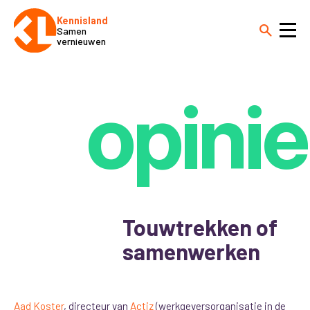
Kennisland
Samen
vernieuwen
opinie
Touwtrekken of
samenwerken
Aad Koster
, directeur van
Actiz
(werkgeversorganisatie in de