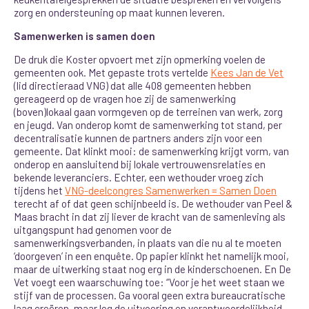
zorg en ondersteuning op maat kunnen leveren.
Samenwerken is samen doen
De druk die Koster opvoert met zijn opmerking voelen de
gemeenten ook. Met gepaste trots vertelde
Kees Jan de Vet
(lid directieraad VNG) dat alle 408 gemeenten hebben
gereageerd op de vragen hoe zij de samenwerking
(boven)lokaal gaan vormgeven op de terreinen van werk, zorg
en jeugd. Van onderop komt de samenwerking tot stand, per
decentralisatie kunnen de partners anders zijn voor een
gemeente. Dat klinkt mooi: de samenwerking krijgt vorm, van
onderop en aansluitend bij lokale vertrouwensrelaties en
bekende leveranciers. Echter, een wethouder vroeg zich
tijdens het
VNG-deelcongres Samenwerken = Samen Doen
terecht af of dat geen schijnbeeld is. De wethouder van Peel &
Maas bracht in dat zij liever de kracht van de samenleving als
uitgangspunt had genomen voor de
samenwerkingsverbanden, in plaats van die nu al te moeten
‘doorgeven’ in een enquête. Op papier klinkt het namelijk mooi,
maar de uitwerking staat nog erg in de kinderschoenen. En De
Vet voegt een waarschuwing toe: “Voor je het weet staan we
stijf van de processen. Ga vooral geen extra bureaucratische
laag creëren, maar leg de uitvoering en verantwoordelijkheid