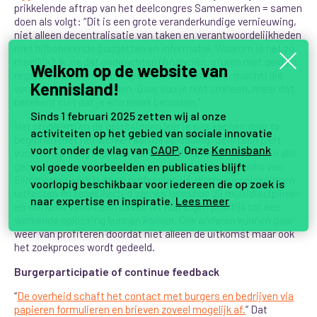
prikkelende aftrap van het deelcongres Samenwerken = samen
doen als volgt: “Dit is een grote veranderkundige vernieuwing,
niet alleen decentralisatie van taken en verantwoordelijkheden
met bijbehorende budgetten en informatie. Waarom is het zo
moeilijk? Ik zie dat oerkrachten (financiën, sturen met geld en
Welkom op de website van
regels, verschillende perspectieven, hiërarchie, macht) die
Kennisland!
verandering tegenhouden. Daar kun je niet omheen, maar dat
betekent niet dat je erin moet berusten.”
Sinds 1 februari 2025 zetten wij al onze
Het probleem en de oplossingen leer je pas kennen door te
activiteiten op het gebied van sociale innovatie
beginnen met het werken aan de oplossing. Gerritsen pleit
voort onder de vlag van
CAOP
. Onze
Kennisbank
voor het op gang brengen van collectieve leerprocessen in alle
vol goede voorbeelden en publicaties blijft
gemeenten en samenwerkingsverbanden. In Doetanks van
Slimmernetwerk kunnen professionals slimmere oplossingen
voorlopig beschikbaar voor iedereen die op zoek is
uittesten en tegelijkertijd samen leren hoe zij multidisciplinair
naar expertise en inspiratie.
Lees meer
en werkend vanuit een casus uit hun eigen praktijk tot een
werkende oplossing kunnen komen. Ook anderen kunnen daar
weer van profiteren doordat niet alleen de uitkomst maar ook
het zoekproces wordt gedeeld.
Burgerparticipatie of continue feedback
“
De overheid schaft het contact met burgers en bedrijven via
papieren formulieren en brieven zoveel mogelijk af.
” Dat