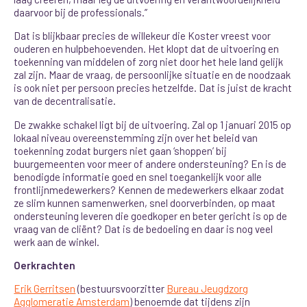
daarvoor bij de professionals.”
Dat is blijkbaar precies de willekeur die Koster vreest voor
ouderen en hulpbehoevenden. Het klopt dat de uitvoering en
toekenning van middelen of zorg niet door het hele land gelijk
zal zijn. Maar de vraag, de persoonlijke situatie en de noodzaak
is ook niet per persoon precies hetzelfde. Dat is juist de kracht
van de decentralisatie.
De zwakke schakel ligt bij de uitvoering. Zal op 1 januari 2015 op
lokaal niveau overeenstemming zijn over het beleid van
toekenning zodat burgers niet gaan ‘shoppen’ bij
buurgemeenten voor meer of andere ondersteuning? En is de
benodigde informatie goed en snel toegankelijk voor alle
frontlijnmedewerkers? Kennen de medewerkers elkaar zodat
ze slim kunnen samenwerken, snel doorverbinden, op maat
ondersteuning leveren die goedkoper en beter gericht is op de
vraag van de cliënt? Dat is de bedoeling en daar is nog veel
werk aan de winkel.
Oerkrachten
Erik Gerritsen
(bestuursvoorzitter
Bureau Jeugdzorg
Agglomeratie Amsterdam
) benoemde dat tijdens zijn