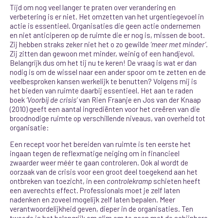
Tijd om nog veel langer te praten over verandering en
verbetering is er niet. Het omzetten van het urgentiegevoel in
actie is essentieel. Organisaties die geen actie ondernemen
en niet anticiperen op de ruimte die er nog is, missen de boot.
Zij hebben straks zeker niet het o zo gewilde
‘meer met minder’
.
Zij zitten dan gewoon met minder, weinig of een handjevol.
Belangrijk dus om het tij nu te keren! De vraag is wat er dan
nodig is om de wissel naar een ander spoor om te zetten en de
veelbesproken kansen werkelijk te benutten? Volgens mij is
het bieden van ruimte daarbij essentieel. Het aan te raden
boek
‘Voorbij de crisis’
van Rien Fraanje en Jos van der Knaap
(2010) geeft een aantal ingrediënten voor het creëren van die
broodnodige ruimte op verschillende niveaus, van overheid tot
organisatie:
Een recept voor het bereiden van ruimte is ten eerste het
ingaan tegen de reflexmatige neiging om in financieel
zwaarder weer méér te gaan controleren. Ook al wordt de
oorzaak van de crisis voor een groot deel toegekend aan het
ontbreken van toezicht, in een
controlekramp
schieten heeft
een averechts effect. Professionals moet je zelf laten
nadenken en zoveel mogelijk zelf laten bepalen. Meer
verantwoordelijkheid geven, dieper in de organisaties. Ten
tweede is het belangrijk om slim om te gaan met de schijnbare