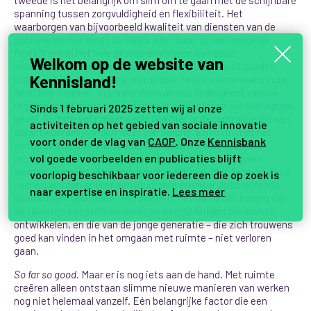
spanning tussen zorgvuldigheid en flexibiliteit. Het
waarborgen van bijvoorbeeld kwaliteit van diensten van de
publieke sector moet de basis zijn, maar zo veel mogelijk
flexibiliteit in het hele proces eromheen kan deze
Welkom op de website van
kwaliteitseisen juist verder versterken. Daarnaast zouden
Kennisland!
starre regels die er vooral zijn omdat ze er nu eenmaal zijn op
de schop moeten. In plaats daarvan zou in de geest van die
regel gezocht moeten worden naar oplossingen per individueel
Sinds 1 februari 2025 zetten wij al onze
geval. Ruimte voor maatwerk! Ook hier is decentraliseren van
activiteiten op het gebied van sociale innovatie
verantwoordelijkheden weer van belang. En in lijn met het
voort onder de vlag van
CAOP
. Onze
Kennisbank
vorige zou de afstand tussen samenwerkende partijen,
vol goede voorbeelden en publicaties blijft
professionals, managers en klanten veel kleiner kunnen
worden gemaakt. Afstand veroorzaakt ruis. Met face-to-face
voorlopig beschikbaar voor iedereen die op zoek is
overleg worden sneller eenvoudigere én meer doeltreffende
naar expertise en inspiratie.
Lees meer
oplossingen gevonden. Ten slotte is het van groot belang dat
de talenten van professionals de ruimte krijgen om zich te
ontwikkelen, en die van de jonge generatie – die zich trouwens
goed kan vinden in het omgaan met ruimte – niet verloren
gaan.
So far so good
. Maar er is nog iets aan de hand. Met ruimte
creëren alleen ontstaan slimme nieuwe manieren van werken
nog niet helemaal vanzelf. Eén belangrijke factor die een