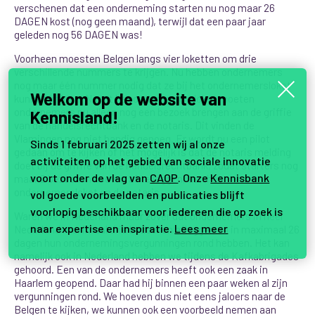
verschenen dat een onderneming starten nu nog maar 26
DAGEN kost (nog geen maand), terwijl dat een paar jaar
geleden nog 56 DAGEN was!
Voorheen moesten Belgen langs vier loketten om drie
verschillende nummers te krijgen. Nu hebben ondernemers
nog maar één nummer nodig dat ze bij het ondernemersloket
Welkom op de website van
kunnen krijgen. Naast het ondernemersloket moeten
ondernemers nu alleen nog een bezoek brengen aan de griffie
Kennisland!
van de handelsrechtbank en de notaris. Dit vinden de
Vlamingen nog niet handig genoeg. Er wordt nu een pilot
Sinds 1 februari 2025 zetten wij al onze
gedaan om te kijken of het mogelijk is dat de notaris melding
activiteiten op het gebied van sociale innovatie
doet bij de griffie van de handelsrechtbank, zodat starters nog
voort onder de vlag van
CAOP
. Onze
Kennisbank
maar 2 bezoeken hoeven af te leggen, aan het
ondernemersloket en de notaris.
vol goede voorbeelden en publicaties blijft
voorlopig beschikbaar voor iedereen die op zoek is
Waren we in Nederland maar zover dat ondernemers in heel
naar expertise en inspiratie.
Lees meer
Nederland maximaal drie bezoeken afleggen en in maximaal 26
dagen hun ondernemingsvergunningen rond hebben. Het kan
namelijk ook in Nederland hebben we tijdens de Kafkabrigades
gehoord. Een van de ondernemers heeft ook een zaak in
Haarlem geopend. Daar had hij binnen een paar weken al zijn
vergunningen rond. We hoeven dus niet eens jaloers naar de
Belgen te kijken, we kunnen ook een voorbeeld nemen aan