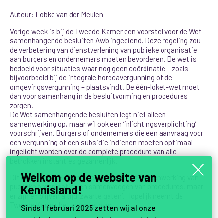
Auteur: Lobke van der Meulen
Vorige week is bij de Tweede Kamer een voorstel voor de Wet
samenhangende besluiten Awb ingediend. Deze regeling zou
de verbetering van dienstverlening van publieke organisatie
aan burgers en ondernemers moeten bevorderen. De wet is
bedoeld voor situaties waar nog geen coördinatie – zoals
bijvoorbeeld bij de integrale horecavergunning of de
omgevingsvergunning – plaatsvindt. De één-loket-wet moet
dan voor samenhang in de besluitvorming en procedures
zorgen.
De Wet samenhangende besluiten legt niet alleen
samenwerking op, maar wil ook een ‘inlichtingsverplichting’
voorschrijven. Burgers of ondernemers die een aanvraag voor
een vergunning of een subsidie indienen moeten optimaal
ingelicht worden over de complete procedure van alle
betrokken instanties gezamenlijk.
Welkom op de website van
Dit klinkt goed. Er wordt veel gedaan aan samenwerking van
publieke organisaties en samenvoegen van procedures, maar
Kennisland!
er zijn en blijven altijd ‘zwarte gaten’. Hopelijk neemt de
Tweede Kamer het voorstel over.
Sinds 1 februari 2025 zetten wij al onze