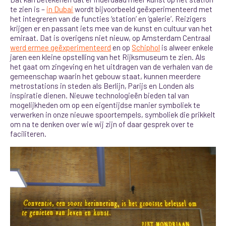
te zien is –
in Dubai
wordt bijvoorbeeld geëxperimenteerd met
het integreren van de functies ‘station’ en ‘galerie’. Reizigers
krijgen er en passant iets mee van de kunst en cultuur van het
emiraat. Dat is overigens niet nieuw, op Amsterdam Centraal
werd ermee geëxperimenteerd
en op
Schiphol
is alweer enkele
jaren een kleine opstelling van het Rijksmuseum te zien. Als
het gaat om zingeving en het uitdragen van de verhalen van de
gemeenschap waarin het gebouw staat, kunnen meerdere
metrostations in steden als Berlijn, Parijs en Londen als
inspiratie dienen. Nieuwe technologieën bieden tal van
mogelijkheden om op een eigentijdse manier symboliek te
verwerken in onze nieuwe spoortempels, symboliek die prikkelt
om na te denken over wie wij zijn of daar gesprek over te
faciliteren.