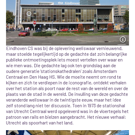
Eindhoven CS was bij de oplevering weliswaar vernieuwend,
maar stoelde tegelijkertijd op de gedachte dat zo’n belangrijke
publieke ontmoetingsplek iets moest vertellen over waar en
wie men was. Die gedachte lag ook ten grondslag aan de
oudere generatie ‘stationskathedralen’ zoals Amsterdam
Centraal en Den Haag HS. Wie de moeite neemt om rond te
kijken en zich te verdiepen in de iconografie, ontdekt verhalen
over het station als poort naar de rest van de wereld en over de
plaats van de stad in de wereld.
De invulling van deze gedachte
veranderde weliswaar in de twintigste eeuw, maar het idee
zelf stond lang niet ter discussie. Toen in 1973 de stationshal
van Utrecht Centraal werd opgeleverd was in de vloertegels het
patroon van rails en bielzen aangebracht. Het nieuwe verhaal:
Utrecht als spoorhart van het land.