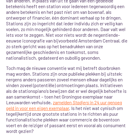
van anderen. In plaats van uit te gaan van één gedeelde
betekenis heeft een station voor iedereen tegenwoordig een
andere betekenis en het past niet om van bovenaf, als
ontwerper of financier, één dominant verhaal op te dringen.
Stations zijn zo ingericht dat ieder individu zich er veilig kan
voelen, zo min mogelijk gehinderd door anderen. Daar valt wel
iets voor te zeggen. Niet voor niets wordt de negentiende-
eeuwse iconografie van bijvoorbeeld Amsterdam Centraal, die
zo sterk gericht was op het benadrukken van onze
gezamenlijke geschiedenis en toekomst, soms
nationalistisch, gedateerd en oubollig gevonden.
Toch mag de nieuwe conventie wat mij betreft doorbroken
mag worden. Stations zijn onze publieke plekken bij uitstek;
nergens anders passeren zoveel mensen elkaar dagelijks en
vinden zoveel (potentiële) ontmoetingen plaats. Initiatieven
als de stationspiano’s bewijzen dat er wel degelijk behoefte is
aan samenkomst – toen het Groningse exemplaar naar
Leeuwarden verhuisde,
zamelden
Stadjers
in 24 uur genoeg
geld in voor een eigen exemplaar
. Is het niet wat cynisch om
tegelijkertijd onze grootste stations in te richten als puur
functionalistische plekken waar commercie de boventoon
voert en de reiziger of passant eerst en vooral als consument
wordt gezien?