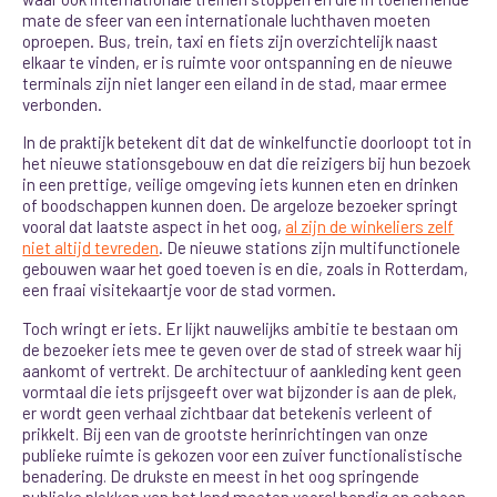
mate de sfeer van een internationale luchthaven moeten
oproepen. Bus, trein, taxi en fiets zijn overzichtelijk naast
elkaar te vinden, er is ruimte voor ontspanning en de nieuwe
terminals zijn niet langer een eiland in de stad, maar ermee
verbonden.
In de praktijk betekent dit dat de winkelfunctie doorloopt tot in
het nieuwe stationsgebouw en dat die reizigers bij hun bezoek
in een prettige, veilige omgeving iets kunnen eten en drinken
of boodschappen kunnen doen. De argeloze bezoeker springt
vooral dat laatste aspect in het oog,
al zijn de winkeliers zelf
niet altijd tevreden
. De nieuwe stations zijn multifunctionele
gebouwen waar het goed toeven is en die, zoals in Rotterdam,
een fraai visitekaartje voor de stad vormen.
Toch wringt er iets.
Er lijkt nauwelijks ambitie te bestaan om
de bezoeker iets mee te geven over de stad of streek waar hij
aankomt of vertrekt. De architectuur of aankleding kent geen
vormtaal die iets prijsgeeft over wat bijzonder is aan de plek,
er wordt geen verhaal zichtbaar dat betekenis verleent of
prikkelt. Bij een van de grootste herinrichtingen van onze
publieke ruimte is gekozen voor een zuiver functionalistische
benadering. De drukste en meest in het oog springende
publieke plekken van het land moeten vooral handig en schoon