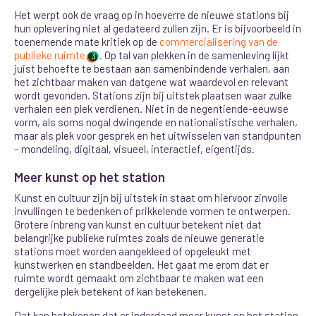
Het werpt ook de vraag op in hoeverre de nieuwe stations bij
hun oplevering niet al gedateerd zullen zijn. Er is bijvoorbeeld in
toenemende mate kritiek op de
commercialisering van de
publieke ruimte
. Op tal van plekken in de samenleving lijkt
3
juist behoefte te bestaan aan samenbindende verhalen, aan
het zichtbaar maken van datgene wat waardevol en relevant
wordt gevonden. Stations zijn bij uitstek plaatsen waar zulke
verhalen een plek verdienen. Niet in de negentiende-eeuwse
vorm, als soms nogal dwingende en nationalistische verhalen,
maar als plek voor gesprek en het uitwisselen van standpunten
– mondeling, digitaal, visueel, interactief, eigentijds.
Meer kunst op het station
Kunst en cultuur zijn bij uitstek in staat om hiervoor zinvolle
invullingen te bedenken of prikkelende vormen te ontwerpen.
Grotere inbreng van kunst en cultuur betekent niet dat
belangrijke publieke ruimtes zoals de nieuwe generatie
stations moet worden aangekleed of opgeleukt met
kunstwerken en standbeelden. Het gaat me erom dat er
ruimte wordt gemaakt om zichtbaar te maken wat een
dergelijke plek betekent of kan betekenen.
Dat kan betekenen dat er inderdaad meer kunst op het station