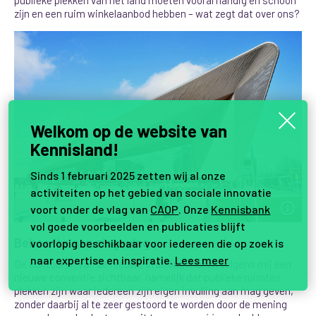
zijn en een ruim winkelaanbod hebben – wat zegt dat over ons?
Welkom op de website van
Kennisland!
Sinds 1 februari 2025 zetten wij al onze
activiteiten op het gebied van sociale innovatie
voort onder de vlag van
CAOP
. Onze
Kennisbank
vol goede voorbeelden en publicaties blijft
Behoefte aan zingeving
voorlopig beschikbaar voor iedereen die op zoek is
naar expertise en inspiratie.
Lees meer
De contouren van de nieuwe stations maken volgens mij een
nieuwe conventie zichtbaar, namelijk dat publieke ruimtes
plekken zijn waar iedereen zijn eigen invulling aan mag geven,
zonder daarbij al te zeer gestoord te worden door de mening