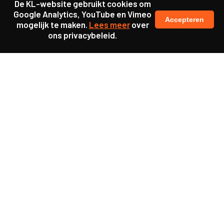
De KL-website gebruikt cookies om
Google Analytics, YouTube en Vimeo
Accepteren
mogelijk te maken.
Lees meer
over
ons privacybeleid.
Samen maakten we ons sterk voor
meer prioriteit voor gezondheid in onze samenleving.
kennis en ervaring van jongeren en onderwijsprofessionals
als uitgangspunt voor beter onderwijs.
een beter functionerende overheid door versterkte
samenwerking met bewoners.
info@caop.nl
Praktische informatie