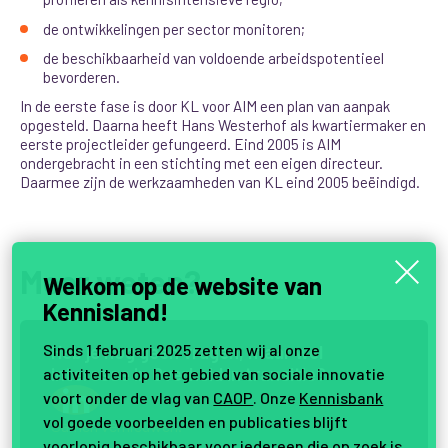
de ontwikkelingen per sector monitoren;
de beschikbaarheid van voldoende arbeidspotentieel
bevorderen.
In de eerste fase is door KL voor AIM een plan van aanpak
opgesteld. Daarna heeft Hans Westerhof als kwartiermaker en
eerste projectleider gefungeerd. Eind 2005 is AIM
ondergebracht in een stichting met een eigen directeur.
Daarmee zijn de werkzaamheden van KL eind 2005 beëindigd.
Meer weten?
Welkom op de website van
Kennisland!
H
e
b
j
e
n
o
g
g
e
e
n
v
r
a
g
e
n
,
m
a
a
r
w
e
l
Sinds 1 februari 2025 zetten wij al onze
i
n
t
e
r
e
s
s
e
i
n
O
v
e
r
h
e
i
d
i
n
t
r
a
n
s
i
t
i
e
?
activiteiten op het gebied van sociale innovatie
voort onder de vlag van
CAOP
. Onze
Kennisbank
vol goede voorbeelden en publicaties blijft
Samen vernieuwen.
voorlopig beschikbaar voor iedereen die op zoek is