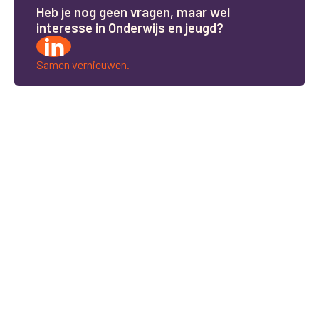
H
e
b
j
e
n
o
g
g
e
e
n
v
r
a
g
e
n
,
m
a
a
r
w
e
l
i
n
t
e
r
e
s
s
e
i
n
O
n
d
e
r
w
i
j
s
e
n
j
e
u
g
d
?
Samen vernieuwen.