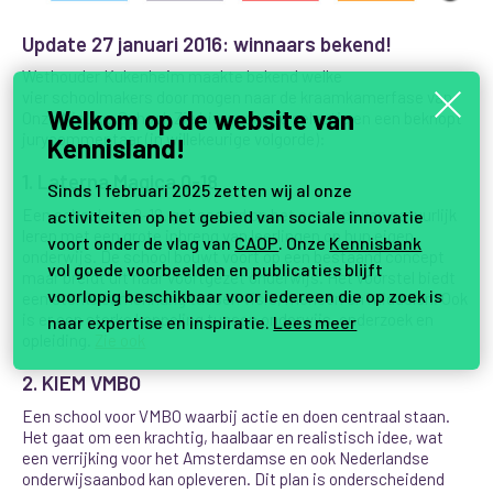
Update 27 januari 2016: winnaars bekend!
Wethouder Kukenheim maakte bekend welke
vier schoolmakers door mogen naar de kraamkamerfase van
Welkom op de website van
Onze Nieuwe School. Zie hieronder de selectie en een beknopt
jurycommentaar (in willekeurige volgorde):
Kennisland!
1. Laterna Magica 0-18
Sinds 1 februari 2025 zetten wij al onze
Een school van 0-18. gebaseerd op het concept van natuurlijk
activiteiten op het gebied van sociale innovatie
leren met een grote inbreng van leerlingen op hun eigen
voort onder de vlag van
CAOP
. Onze
Kennisbank
onderwijs. De school bouwt voort op een bestaand concept
vol goede voorbeelden en publicaties blijft
maar breidt uit naar voortgezet onderwijs. Het voorstel biedt
voorlopig beschikbaar voor iedereen die op zoek is
een sterke samenhang tussen visie, mensen en middelen. Ook
is er een sterke koppeling tussen onderwijs, onderzoek en
naar expertise en inspiratie.
Lees meer
opleiding.
Zie ook
2. KIEM VMBO
Een school voor VMBO waarbij actie en doen centraal staan.
Het gaat om een krachtig, haalbaar en realistisch idee, wat
een verrijking voor het Amsterdamse en ook Nederlandse
onderwijsaanbod kan opleveren. Dit plan is onderscheidend