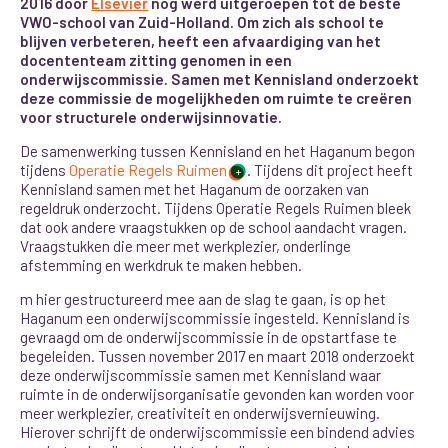
2016 door
Elsevier
nog werd uitgeroepen tot de beste
VWO-school van Zuid-Holland. Om zich als school te
blijven verbeteren, heeft een afvaardiging van het
docententeam zitting genomen in een
onderwijscommissie. Samen met Kennisland onderzoekt
deze commissie de mogelijkheden om ruimte te creëren
voor structurele onderwijsinnovatie.
De samenwerking tussen Kennisland en het Haganum begon
tijdens
Operatie Regels Ruimen
. Tijdens dit project heeft
+
Kennisland samen met het Haganum de oorzaken van
regeldruk onderzocht. Tijdens Operatie Regels Ruimen bleek
dat ook andere vraagstukken op de school aandacht vragen.
Vraagstukken die meer met werkplezier, onderlinge
afstemming en werkdruk te maken hebben.
m hier gestructureerd mee aan de slag te gaan, is op het
Haganum een onderwijscommissie ingesteld. Kennisland is
gevraagd om de onderwijscommissie in de opstartfase te
begeleiden. Tussen november 2017 en maart 2018 onderzoekt
deze onderwijscommissie samen met Kennisland waar
ruimte in de onderwijsorganisatie gevonden kan worden voor
meer werkplezier, creativiteit en onderwijsvernieuwing.
Hierover schrijft de onderwijscommissie een bindend advies