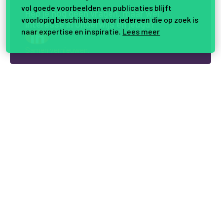
vol goede voorbeelden en publicaties blijft
H
e
b
j
e
n
o
g
g
e
e
n
v
r
a
g
e
n
,
m
a
a
r
w
e
l
voorlopig beschikbaar voor iedereen die op zoek is
i
n
t
e
r
e
s
s
e
i
n
O
n
d
e
r
w
i
j
s
e
n
j
e
u
g
d
?
naar expertise en inspiratie.
Lees meer
Samen vernieuwen.