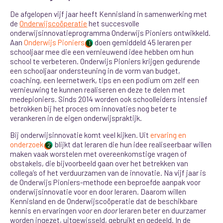
De afgelopen vijf jaar heeft Kennisland in samenwerking met
de
Onderwijscoöperatie
het succesvolle
onderwijsinnovatieprogramma Onderwijs Pioniers ontwikkeld.
Aan
Onderwijs Pioniers
doen gemiddeld 45 leraren per
1
schooljaar mee die een vernieuwend idee hebben om hun
school te verbeteren. Onderwijs Pioniers krijgen gedurende
een schooljaar ondersteuning in de vorm van budget,
coaching, een leernetwerk, tips en een podium om zelf een
vernieuwing te kunnen realiseren en deze te delen met
medepioniers. Sinds 2014 worden ook schoolleiders intensief
betrokken bij het proces om innovaties nog beter te
verankeren in de eigen onderwijspraktijk.
Bij onderwijsinnovatie komt veel kijken. Uit
ervaring en
onderzoek
blijkt dat leraren die hun idee realiseerbaar willen
2
maken vaak worstelen met overeenkomstige vragen of
obstakels, die bijvoorbeeld gaan over het betrekken van
collega’s of het verduurzamen van de innovatie. Na vijf jaar is
de Onderwijs Pioniers-methode een beproefde aanpak voor
onderwijsinnovatie voor en door leraren. Daarom willen
Kennisland en de Onderwijscoöperatie dat de beschikbare
kennis en ervaringen v
oor
en
door
leraren beter en duurzamer
worden ingezet, uitgewisseld, gebruikt en gedeeld. In de