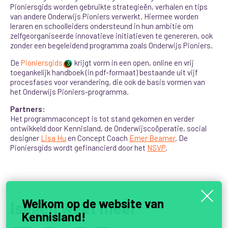
Pioniersgids worden gebruikte strategieën, verhalen en tips
van andere Onderwijs Pioniers verwerkt. Hiermee worden
leraren en schoolleiders ondersteund in hun ambitie om
zelfgeorganiseerde innovatieve initiatieven te genereren, ook
zonder een begeleidend programma zoals Onderwijs Pioniers.
De
Pioniersgids
krijgt vorm in een open, online en vrij
3
toegankelijk handboek (in pdf-formaat) bestaande uit vijf
procesfases voor verandering, die ook de basis vormen van
het Onderwijs Pioniers-programma.
Partners:
Het programmaconcept
is tot stand gekomen en verder
ontwikkeld door Kennisland, de Onderwijscoöperatie, social
designer
Lisa Hu
en Concept Coach
Emer Beamer
. De
Pioniersgids wordt gefinancierd door het
NSVP
.
Welkom op de website van
Iselien weet meer
Kennisland!