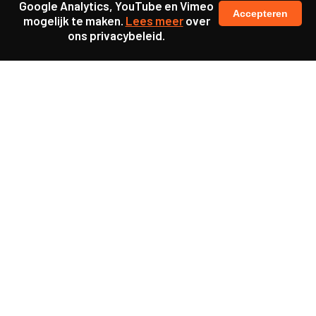
Google Analytics, YouTube en Vimeo
Accepteren
mogelijk te maken.
Lees meer
over
ons privacybeleid.
Ook interessant
Project
Crimelabs Heerlen:
jeugdcriminaliteit
aanpakken mét jongeren
Project
Zoektocht naar een
smartphonevrije school
Project
Pilot Onderwijstijd: tijd en
ruimte voor leraren