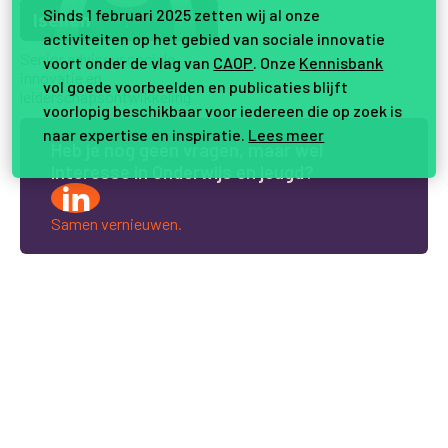
Sinds 1 februari 2025 zetten wij al onze
Iselien
activiteiten op het gebied van sociale innovatie
Senior adviseur sociale
voort onder de vlag van
CAOP
. Onze
Kennisbank
innovatie en
vol goede voorbeelden en publicaties blijft
leiderschapsontwikkeling
voorlopig beschikbaar voor iedereen die op zoek is
naar expertise en inspiratie.
Lees meer
H
e
b
j
e
n
o
g
g
e
e
n
v
r
a
g
e
n
,
m
a
a
r
w
e
l
i
n
t
e
r
e
s
s
e
i
n
O
n
d
e
r
w
i
j
s
e
n
j
e
u
g
d
?
Samen vernieuwen.