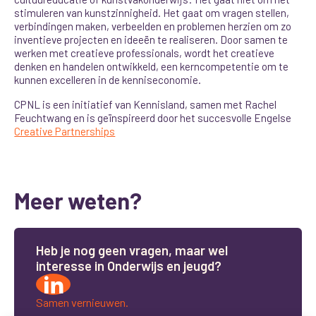
stimuleren van kunstzinnigheid. Het gaat om vragen stellen,
verbindingen maken, verbeelden en problemen herzien om zo
inventieve projecten en ideeën te realiseren. Door samen te
werken met creatieve professionals, wordt het creatieve
denken en handelen ontwikkeld, een kerncompetentie om te
kunnen excelleren in de kenniseconomie.
CPNL is een initiatief van Kennisland, samen met Rachel
Feuchtwang en is geïnspireerd door het succesvolle Engelse
Creative Partnerships
Meer weten?
H
e
b
j
e
n
o
g
g
e
e
n
v
r
a
g
e
n
,
m
a
a
r
w
e
l
i
n
t
e
r
e
s
s
e
i
n
O
n
d
e
r
w
i
j
s
e
n
j
e
u
g
d
?
Samen vernieuwen.