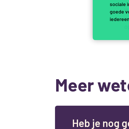
sociale 
W
goede vo
o
iedereen
o
Meer wet
H
e
b
j
e
n
o
g
g