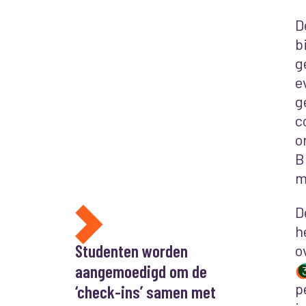
D
b
g
e
g
c
o
B
m
D
h
Studenten worden
o
aangemoedigd om de
p
‘check-ins’ samen met