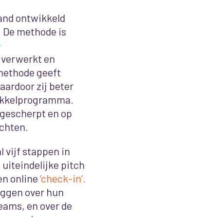
land ontwikkeld
’. De methode is
 verwerkt en
 methode geeft
aardoor zij beter
ikkelprogramma.
ngescherpt en op
chten.
 vijf stappen in
uiteindelijke pitch
en online
‘check-in’.
leggen over hun
eams, en over de