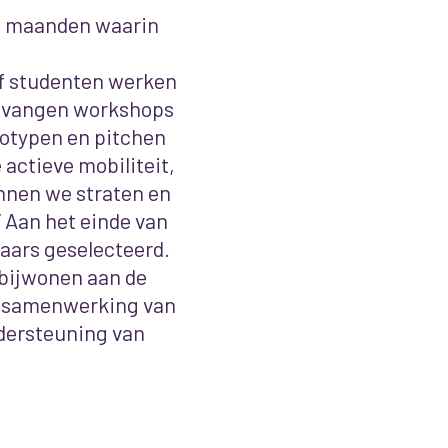
f maanden waarin
jf studenten werken
ntvangen w
orkshops
totypen en pitchen
actieve mobiliteit,
unnen we straten en
 Aan het einde van
aars geselecteerd.
bijwonen aan de
n samenwerking van
dersteuning van