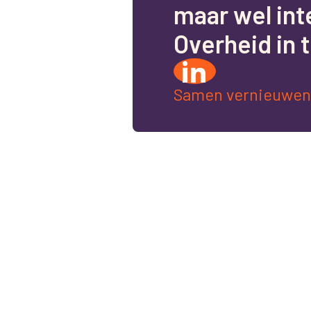
m
a
a
r
w
e
l
i
n
t
O
v
e
r
h
e
i
d
i
n
t
Samen vernieuwen