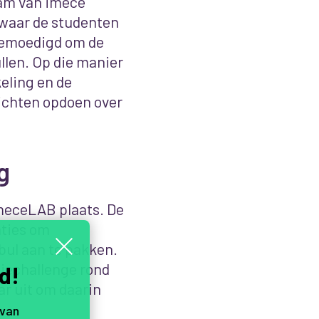
eam van imece
 waar de studenten
gemoedigd om de
llen. Op die manier
eling en de
ichten opdoen over
g
imeceLAB plaats. De
ties om
bul aan te pakken.
tiechallenge rond
d!
ar uit om daarin
 van