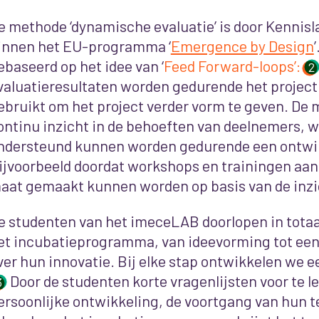
e methode ‘dynamische evaluatie’ is door Kennis
innen het EU-programma ‘
Emergence by Design
ebaseerd op het idee van ‘
Feed Forward-loops’:
2
valuatieresultaten worden gedurende het project
ebruikt om het project verder vorm te geven. De
ontinu inzicht in de behoeften van deelnemers, w
ndersteund kunnen worden gedurende een ontw
ijvoorbeeld doordat workshops en trainingen aa
aat gemaakt kunnen worden op basis van de inzi
e
studenten van het imeceLAB doorlopen in totaal
et incubatieprogramma, van ideevorming tot een 
ver hun innovatie. Bij elke stap ontwikkelen we e
Door de studenten korte vragenlijsten voor te 
3
ersoonlijke ontwikkeling, de voortgang van hun t