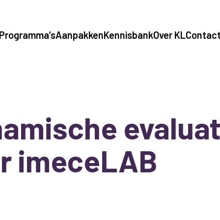
Programma’s
Aanpakken
Kennisbank
Over KL
Contac
amische evaluat
r imeceLAB