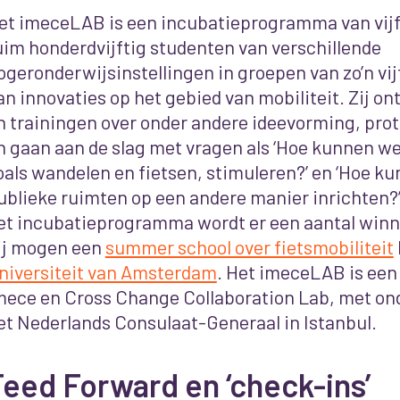
et imeceLAB is een incubatieprogramma van vij
uim honderdvijftig studenten van verschillende
ogeronderwijsinstellingen in groepen van zo’n vi
an innovaties op het gebied van mobiliteit. Zij o
n trainingen over onder andere ideevorming, pro
n gaan aan de slag met vragen als ‘Hoe kunnen we 
oals wandelen en fietsen, stimuleren?’ en ‘Hoe k
ublieke ruimten op een andere manier inrichten?’
et incubatieprogramma wordt er een aantal winn
ij mogen een
summer school over fietsmobiliteit
niversiteit van Amsterdam
. Het imeceLAB is ee
mece en Cross Change Collaboration Lab, met on
et Nederlands Consulaat-Generaal in Istanbul.
eed Forward en ‘check-ins’