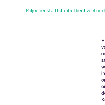
Miljoenenstad Istanbul kent veel uit
H
v
m
s
w
i
o
o
d
K