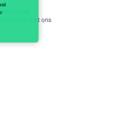
vol
 Kennisland
r
m contact met ons