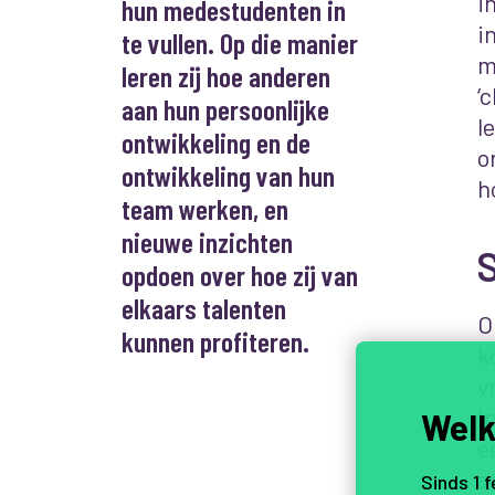
i
hun medestudenten in
i
te vullen. Op die manier
m
leren zij hoe anderen
‘
aan hun persoonlijke
l
ontwikkeling en de
o
ontwikkeling van hun
h
team werken, en
nieuwe inzichten
opdoen over hoe zij van
elkaars talenten
O
kunnen profiteren.
k
v
I
Welk
e
s
Sinds 1 