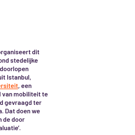
organiseert dit
ond stedelijke
doorlopen
t Istanbul,
ersiteit
, een
van mobiliteit te
d gevraagd ter
a. Dat doen we
n de door
uatie’.