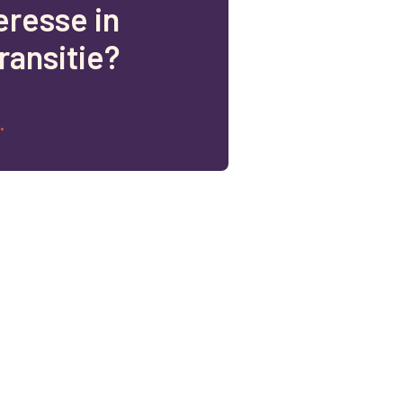
e
r
e
s
s
e
i
n
r
a
n
s
i
t
i
e
?
.