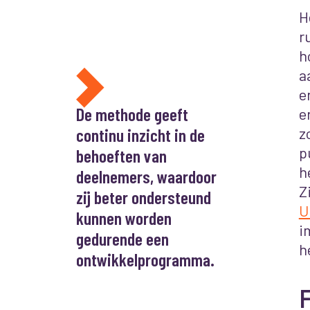
H
r
h
a
e
De methode geeft
e
continu inzicht in de
z
p
behoeften van
h
deelnemers, waardoor
Z
zij beter ondersteund
U
kunnen worden
i
gedurende een
h
ontwikkelprogramma.
F