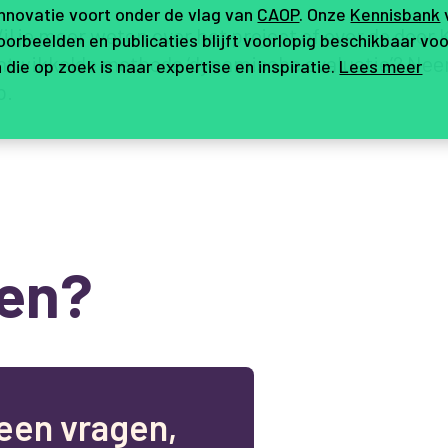
innovatie voort onder de vlag van
CAOP
. Onze
Kennisbank
il je meer weten over het project of over de door
orbeelden en publicaties blijft voorlopig beschikbaar voo
ntwikkelde methode ‘dynamische evaluatie’? Nee
 die op zoek is naar expertise en inspiratie.
Lees meer
p
.
en?
e
e
n
v
r
a
g
e
n
,