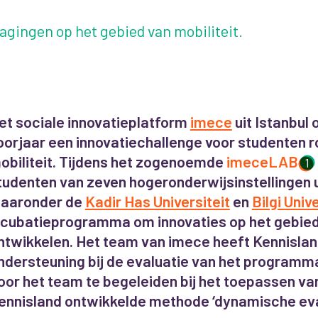
dagingen op het gebied van mobiliteit.
et sociale innovatieplatform
imece
uit Istanbul 
oorjaar een innovatiechallenge voor studenten r
obiliteit. Tijdens het zogenoemde
imeceLAB
1
tudenten van zeven hogeronderwijsinstellingen ui
aaronder de
Kadir Has Universiteit
en
Bilgi Univ
ncubatieprogramma om innovaties op het gebied 
ntwikkelen. Het team van imece heeft Kennislan
ndersteuning bij de evaluatie van het programm
oor het team te begeleiden bij het toepassen va
ennisland ontwikkelde methode ‘dynamische eval