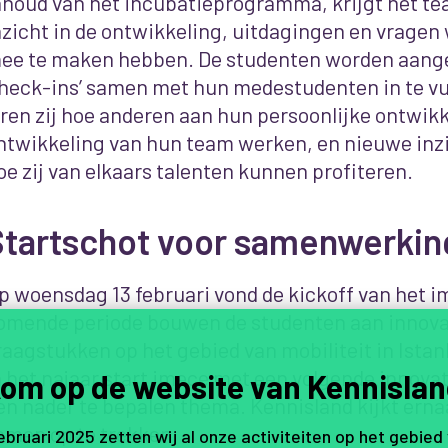
nhoud van het incubatieprogramma, krijgt het t
nzicht in de ontwikkeling, uitdagingen en vragen
ee te maken hebben. De studenten worden aan
check-ins’ samen met hun medestudenten in te vu
eren zij hoe anderen aan hun persoonlijke ontwikk
ntwikkeling van hun team werken, en nieuwe inz
oe zij van elkaars talenten kunnen profiteren.
Startschot voor samenwerkin
p woensdag 13 februari vond de kickoff van het 
omende periode bouwen de studenten aan innova
raagstukken op het gebied van mobiliteit in Istan
n het najaar start imece met een volgende innova
om op de website van Kennislan
en nader te bepalen thema. Kennisland kijkt erna
amen op te trekken.
februari 2025 zetten wij al onze activiteiten op het gebied