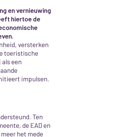
ng en vernieuwing
eft hiertoe de
 economische
even.
nheid, versterken
e toeristische
 als een
taande
nitieert impulsen.
ndersteund. Ten
emeente, de EAD en
r meer het mede