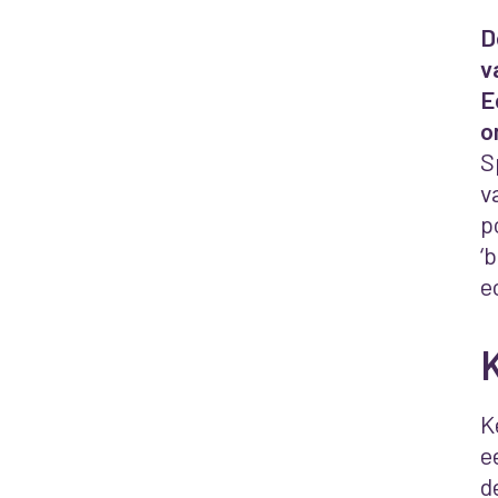
D
v
E
o
S
v
p
‘
e
K
e
d