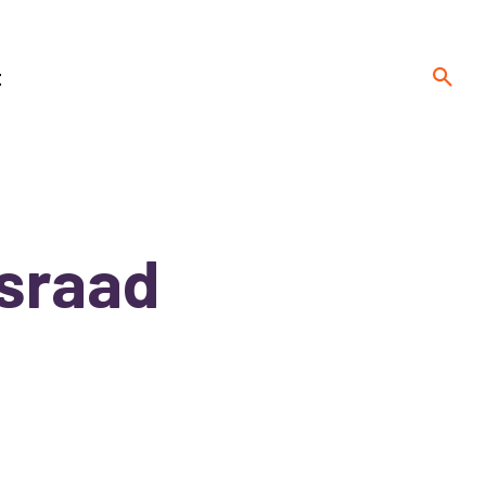
t
sraad