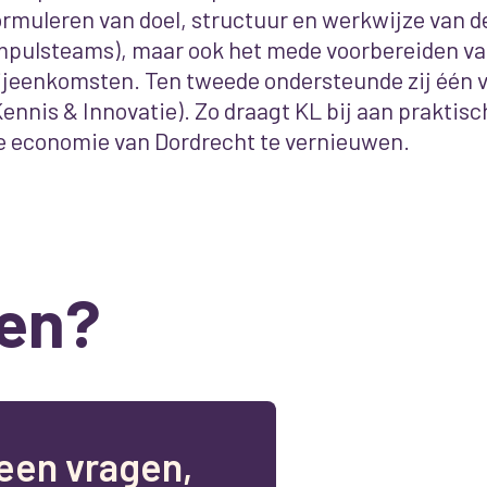
ormuleren van doel, structuur en werkwijze van d
mpulsteams), maar ook het mede voorbereiden va
ijeenkomsten. Ten tweede ondersteunde zij één 
Kennis & Innovatie). Zo draagt KL bij aan praktis
e economie van Dordrecht te vernieuwen.
en?
e
e
n
v
r
a
g
e
n
,