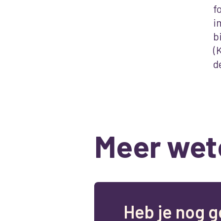
f
i
b
(
d
Meer wet
H
e
b
j
e
n
o
g
g