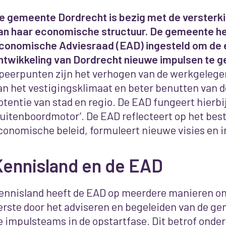
e gemeente Dordrecht is bezig met de versterki
an haar economische structuur. De gemeente he
conomische Adviesraad (EAD) ingesteld om de
ntwikkeling van Dordrecht nieuwe impulsen te g
peerpunten zijn het verhogen van de werkgelege
an het vestigingsklimaat en beter benutten van d
otentie van stad en regio. De EAD fungeert hierbij
buitenboordmotor’. De EAD reflecteert op het bes
conomische beleid, formuleert nieuwe visies en i
Kennisland en de EAD
ennisland heeft de EAD op meerdere manieren o
erste door het adviseren en begeleiden van de g
e impulsteams in de opstartfase. Dit betrof onde