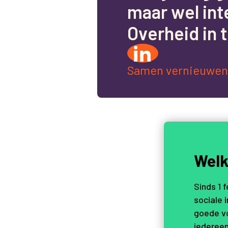
m
a
a
r
w
e
l
i
n
t
O
v
e
r
h
e
i
d
i
n
t
Samen vernieuwen
Welk
Sinds 1 
sociale 
goede vo
iedereen