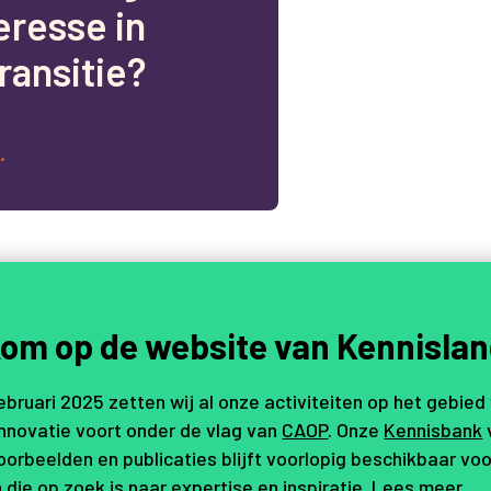
e
r
e
s
s
e
i
n
r
a
n
s
i
t
i
e
?
.
om op de website van Kennislan
februari 2025 zetten wij al onze activiteiten op het gebied
innovatie voort onder de vlag van
CAOP
. Onze
Kennisbank
orbeelden en publicaties blijft voorlopig beschikbaar voo
 die op zoek is naar expertise en inspiratie.
Lees meer