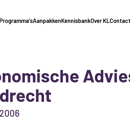
Programma’s
Aanpakken
Kennisbank
Over KL
Contac
nomische Advie
drecht
 2006