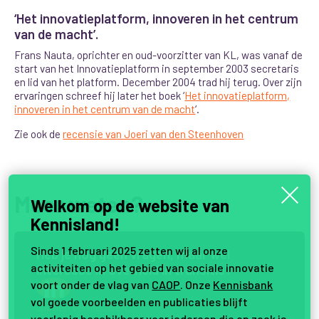
‘Het innovatieplatform, innoveren in het centrum
van de macht’.
Frans Nauta, oprichter en oud-voorzitter van KL, was vanaf de
start van het Innovatieplatform in september 2003 secretaris
en lid van het platform. December 2004 trad hij terug. Over zijn
ervaringen schreef hij later het boek ‘
Het innovatieplatform,
innoveren in het centrum van de macht
‘.
Zie ook de
recensie van Joeri van den Steenhoven
Meer weten?
Welkom op de website van
Kennisland!
Sinds 1 februari 2025 zetten wij al onze
H
e
b
j
e
n
o
g
g
e
e
n
v
r
a
g
e
n
,
m
a
a
r
w
e
l
activiteiten op het gebied van sociale innovatie
i
n
t
e
r
e
s
s
e
i
n
O
v
e
r
h
e
i
d
i
n
t
r
a
n
s
i
t
i
e
?
voort onder de vlag van
CAOP
. Onze
Kennisbank
vol goede voorbeelden en publicaties blijft
Samen vernieuwen.
voorlopig beschikbaar voor iedereen die op zoek is