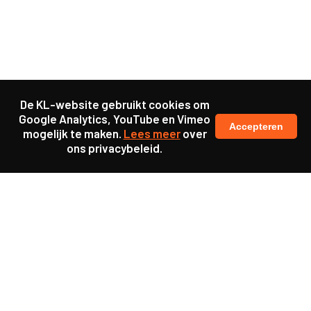
De KL-website gebruikt cookies om
Google Analytics, YouTube en Vimeo
Accepteren
mogelijk te maken.
Lees meer
over
ons privacybeleid.
Ook interessant
Project
Crimelabs Heerlen:
jeugdcriminaliteit
aanpakken mét jongeren