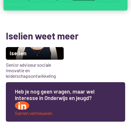
inschatten, en wat zou het ministerie van OCW hierin kunnen
betekenen?
Iselien weet meer
Iselien
Senior adviseur sociale
innovatie en
leiderschapsontwikkeling
H
e
b
j
e
n
o
g
g
e
e
n
v
r
a
g
e
n
,
m
a
a
r
w
e
l
i
n
t
e
r
e
s
s
e
i
n
O
n
d
e
r
w
i
j
s
e
n
j
e
u
g
d
?
Samen vernieuwen.