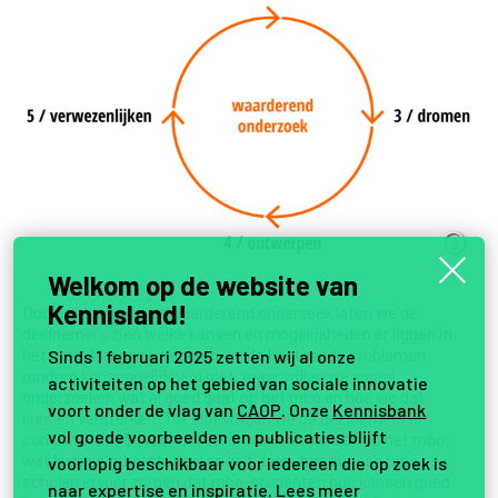
Welkom op de website van
Kennisland!
Door middel van het waarderend onderzoek laten we de
deelnemers zien welke kansen en mogelijkheden er liggen in
het mbo. Daarmee negeren we de bestaande problemen
Sinds 1 februari 2025 zetten wij al onze
rondom kansengelijkheid niet, maar willen we vooral
activiteiten op het gebied van sociale innovatie
onderzoeken wat al goed gaat op het mbo
en hoe we dat
voort onder de vlag van
CAOP
. Onze
Kennisbank
kunnen versterken. Tot slot vragen we de deelnemers om
vol goede voorbeelden en publicaties blijft
concrete ideeën voor het vergroten van kansen op het mbo:
wat kunnen mbo-studenten zelf doen, hoe kunnen mbo-
voorlopig beschikbaar voor iedereen die op zoek is
scholen ervoor zorgen dat mbo-studenten hun kansen goed
naar expertise en inspiratie.
Lees meer