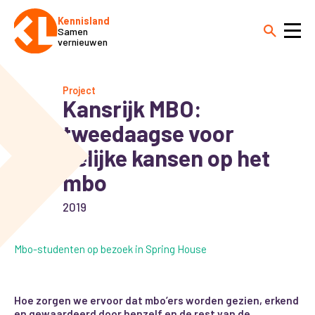
Kennisland
Samen
vernieuwen
Project
Kansrijk MBO:
tweedaagse voor
gelijke kansen op het
mbo
2019
Mbo-studenten op bezoek in Spring House
Hoe zorgen we ervoor dat mbo’ers worden gezien, erkend
en gewaardeerd door henzelf en de rest van de