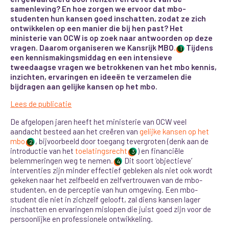
samenleving? En hoe zorgen we ervoor dat mbo-
studenten hun kansen goed inschatten, zodat ze zich
ontwikkelen op een manier die bij hen past? Het
ministerie van OCW is op zoek naar antwoorden op deze
vragen. Daarom organiseren we Kansrijk MBO
.
Tijdens
1
een kennismakingsmiddag en een intensieve
tweedaagse vragen we betrokkenen van het mbo kennis,
inzichten, ervaringen en ideeën te verzamelen die
bijdragen aan gelijke kansen op het mbo.
Lees de publicatie
De afgelopen jaren heeft het ministerie van OCW veel
aandacht besteed aan het creëren van
gelijke kansen op het
mbo
, bijvoorbeeld door toegang te
vergroten (denk aan de
2
introductie van het
toelatingsrecht
) en financiële
3
belemmeringen weg te nemen
.
Dit soort ‘objectieve’
4
interventies zijn minder effectief gebleken als niet ook wordt
gekeken naar het zelfbeeld en zelfvertrouwen van de mbo-
studenten, en de perceptie van hun omgeving. Een mbo-
student die niet in zichzelf gelooft, zal diens kansen lager
inschatten en ervaringen mislopen die juist goed zijn voor de
persoonlijke en professionele ontwikkeling.