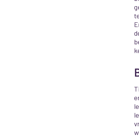
g
t
E
d
b
k
T
e
l
l
v
w