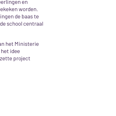
eerlingen en
 gekeken worden.
ringen de baas te
n de school centraal
an het Ministerie
 het idee
ette project