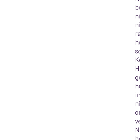
b
n
n
r
h
s
K
H
g
h
i
n
o
v
N
b