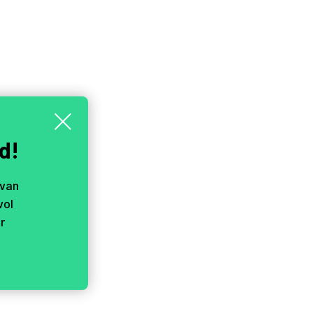
d!
 van
vol
r