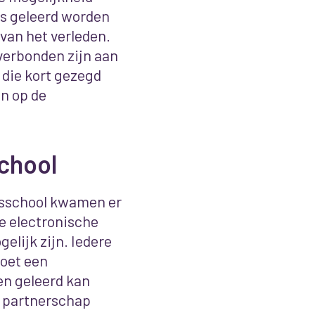
js geleerd worden
 van het verleden.
verbonden zijn aan
, die kort gezegd
n op de
chool
isschool kwamen er
e electronische
elijk zijn. Iedere
moet een
en geleerd kan
n partnerschap