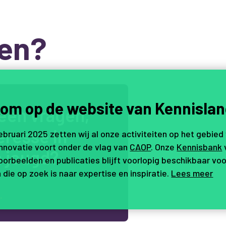
en?
om op de website van Kennislan
e
e
n
v
r
a
g
e
n
,
e
r
e
s
s
e
i
n
februari 2025 zetten wij al onze activiteiten op het gebied
innovatie voort onder de vlag van
CAOP
. Onze
Kennisbank
n
j
e
u
g
d
?
orbeelden en publicaties blijft voorlopig beschikbaar voo
 die op zoek is naar expertise en inspiratie.
Lees meer
.