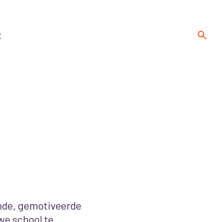
t
nde, gemotiveerde
we school te