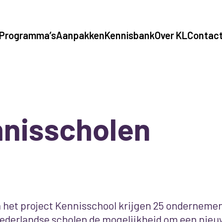
Programma’s
Aanpakken
Kennisbank
Over KL
Contac
nisscholen
n het project Kennisschool krijgen 25 onderneme
ederlandse scholen de mogelijkheid om een nieu