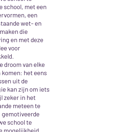
e school, met een
eervormen, een
staande wet- en
 maken die
ving en met deze
dee voor
kkeld.
de droom van elke
n komen: het eens
ssen uit de
ie kan zijn om iets
l zeker in het
ande meteen te
, gemotiveerde
we school te
e mogelijkheid