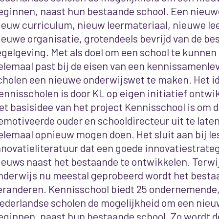
eginnen, naast hun bestaande school. Een nieuw
ieuw curriculum, nieuw leermateriaal, nieuwe l
ieuwe organisatie, grotendeels bevrijd van de be
egelgeving. Met als doel om een school te kunnen
elemaal past bij de eisen van een kennissamenle
cholen een nieuwe onderwijswet te maken. Het i
ennisscholen is door KL op eigen initiatief ontwi
et basisidee van het project Kennisschool is om 
emotiveerde ouder en schooldirecteur uit te late
elemaal opnieuw mogen doen. Het sluit aan bij le
nnovatieliteratuur dat een goede innovatiestrateg
ieuws naast het bestaande te ontwikkelen. Terwij
nderwijs nu meestal geprobeerd wordt het besta
eranderen. Kennisschool biedt 25 ondernemende
ederlandse scholen de mogelijkheid om een nieu
eginnen, naast hun bestaande school. Zo wordt d