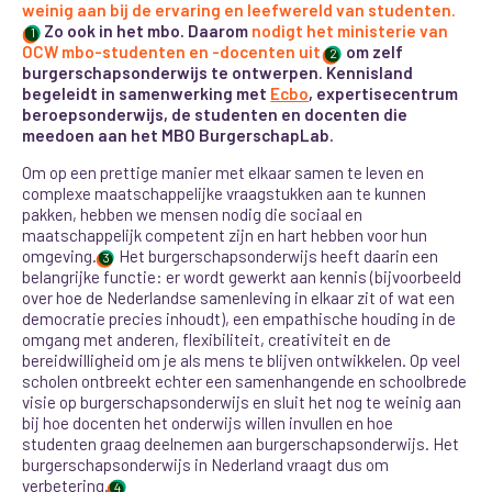
weinig aan bij de ervaring en leefwereld van studenten.
Zo ook in het mbo. Daarom
nodigt het ministerie van
1
OCW mbo-studenten en -docenten uit
om zelf
2
burgerschapsonderwijs te ontwerpen. Kennisland
begeleidt in samenwerking met
Ecbo
, expertisecentrum
beroepsonderwijs, de studenten en docenten die
meedoen aan het MBO BurgerschapLab.
Om op een prettige manier met elkaar samen te leven en
complexe maatschappelijke vraagstukken aan te kunnen
pakken, hebben we mensen nodig die sociaal en
maatschappelijk competent zijn en hart hebben voor hun
omgeving.
Het burgerschapsonderwijs heeft daarin een
3
belangrijke functie: er wordt gewerkt aan kennis (bijvoorbeeld
over hoe de Nederlandse samenleving in elkaar zit of wat een
democratie precies inhoudt), een empathische houding in de
omgang met anderen, flexibiliteit, creativiteit en de
bereidwilligheid om je als mens te blijven ontwikkelen. Op veel
scholen ontbreekt echter een samenhangende en schoolbrede
visie op burgerschapsonderwijs en sluit het nog te weinig aan
bij hoe docenten het onderwijs willen invullen en hoe
studenten graag deelnemen aan burgerschapsonderwijs. Het
burgerschapsonderwijs in Nederland vraagt dus om
verbetering.
4