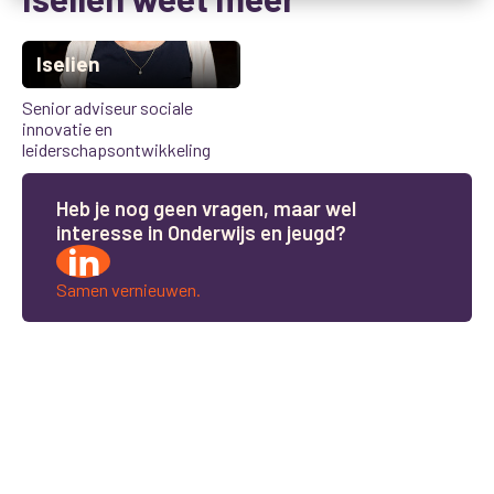
Iselien
Senior adviseur sociale
innovatie en
leiderschapsontwikkeling
H
e
b
j
e
n
o
g
g
e
e
n
v
r
a
g
e
n
,
m
a
a
r
w
e
l
i
n
t
e
r
e
s
s
e
i
n
O
n
d
e
r
w
i
j
s
e
n
j
e
u
g
d
?
Samen vernieuwen.