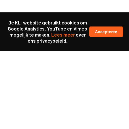
De KL-website gebruikt cookies om
Google Analytics, YouTube en Vimeo
Accepteren
mogelijk te maken.
Lees meer
over
ons privacybeleid.
Ook interessant
Project
Crimelabs Heerlen:
jeugdcriminaliteit
aanpakken mét jongeren
Project
Zoektocht naar een