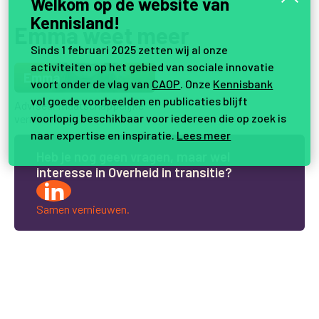
Welkom op de website van
Kennisland!
Emma weet meer
Sinds 1 februari 2025 zetten wij al onze
activiteiten op het gebied van sociale innovatie
Emma
voort onder de vlag van
CAOP
. Onze
Kennisbank
vol goede voorbeelden en publicaties blijft
Adviseur maatschappelijke
voorlopig beschikbaar voor iedereen die op zoek is
vernieuwing
naar expertise en inspiratie.
Lees meer
H
e
b
j
e
n
o
g
g
e
e
n
v
r
a
g
e
n
,
m
a
a
r
w
e
l
i
n
t
e
r
e
s
s
e
i
n
O
v
e
r
h
e
i
d
i
n
t
r
a
n
s
i
t
i
e
?
Samen vernieuwen.