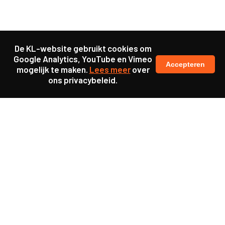
De KL-website gebruikt cookies om
Google Analytics, YouTube en Vimeo
Accepteren
mogelijk te maken.
Lees meer
over
ons privacybeleid.
Ook interessant
Project
Zonneparking Heemstede:
een participatieproces
Project
Via design thinking naar