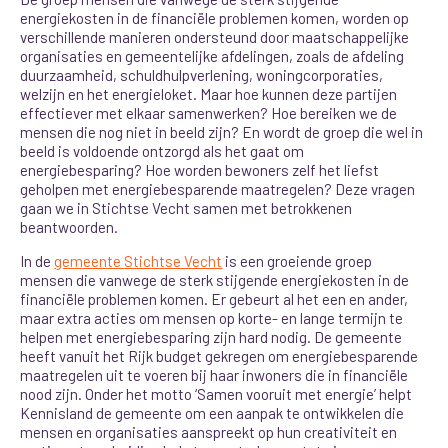
energiekosten in de financiële problemen komen, worden op
verschillende manieren ondersteund door maatschappelijke
organisaties en gemeentelijke afdelingen, zoals de afdeling
duurzaamheid, schuldhulpverlening, woningcorporaties,
welzijn en het energieloket. Maar hoe kunnen deze partijen
effectiever met elkaar samenwerken? Hoe bereiken we de
mensen die nog niet in beeld zijn? En wordt de groep die wel in
beeld is voldoende ontzorgd als het gaat om
energiebesparing? Hoe worden bewoners zelf het liefst
geholpen met energiebesparende maatregelen? Deze vragen
gaan we in Stichtse Vecht samen met betrokkenen
beantwoorden.
In de
gemeente Stichtse Vecht
is een groeiende groep
mensen die vanwege de sterk stijgende energiekosten in de
financiële problemen komen. Er gebeurt al het een en ander
,
maar extra acties om mensen op korte- en lange termijn te
helpen met energiebesparing zijn hard nodig. De gemeente
heeft vanuit het Rijk budget gekregen om energiebesparende
maatregelen uit te voeren bij haar inwoners die in financiële
nood zijn. Onder het motto ‘Samen vooruit met energie’ helpt
Kennisland de gemeente om een aanpak te ontwikkelen die
mensen en organisaties aanspreekt op hun creativiteit en