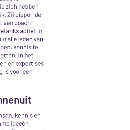
die zich hebben
k. Zij diepen de
t een coach
etanks actief in
ijn alle leden van
doen, kennis te
etten. In het
ken en expertises
g is voor een
nnenuit
nsen, kennis en
mme ideeën