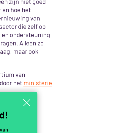
ën zijn niet goed
f en hoe het
ernieuwing van
ector die zelf op
e en ondersteuning
ragen. Alleen zo
daag, maar ook
rtium van
door het
ministerie
d!
 van