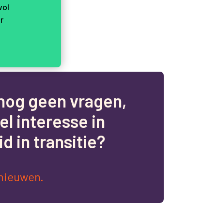
vol
r
n
o
g
g
e
e
n
v
r
a
g
e
n
,
e
l
i
n
t
e
r
e
s
s
e
i
n
i
d
i
n
t
r
a
n
s
i
t
i
e
?
nieuwen.