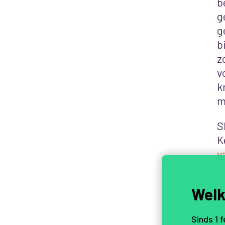
b
g
g
b
z
v
k
m
S
K
v
Welk
Sinds 1 