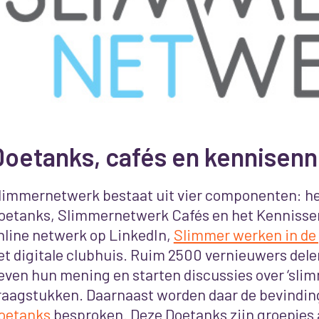
Doetanks, cafés en kennisen
limmernetwerk bestaat uit vier componenten: he
oetanks, Slimmernetwerk Cafés en het Kennisse
nline netwerk op LinkedIn,
Slimmer werken in de 
et digitale clubhuis. Ruim 2500 vernieuwers dele
even hun mening en starten discussies over ‘sli
raagstukken. Daarnaast worden daar de bevindin
oetanks
besproken. Deze Doetanks zijn groepjes 