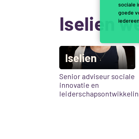
sociale 
goede vo
Iselien w
iedereen
Iselien
Senior adviseur sociale
innovatie en
leiderschapsontwikkelin