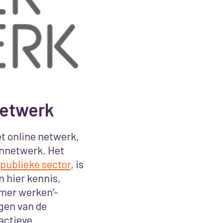
netwerk
t online netwerk,
nnetwerk. Het
publieke sector
, is
n hier kennis,
mmer werken’-
gen van de
actieve