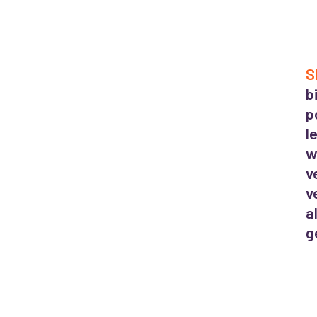
S
b
p
l
w
v
v
a
g