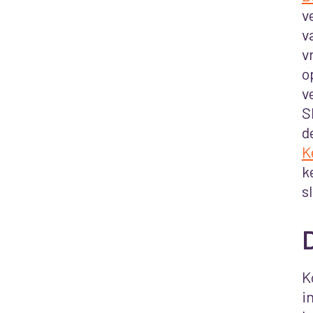
v
v
v
o
v
S
d
K
k
s
K
i