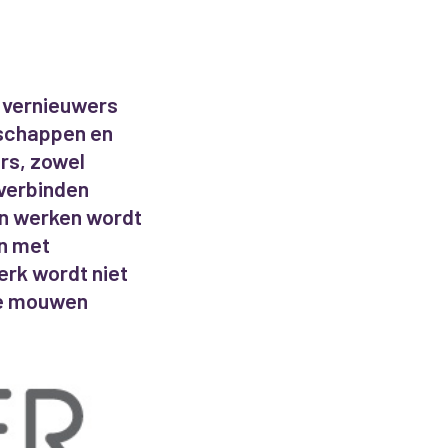
 vernieuwers
rschappen en
rs, zowel
 verbinden
an werken wordt
n met
erk wordt niet
de mouwen