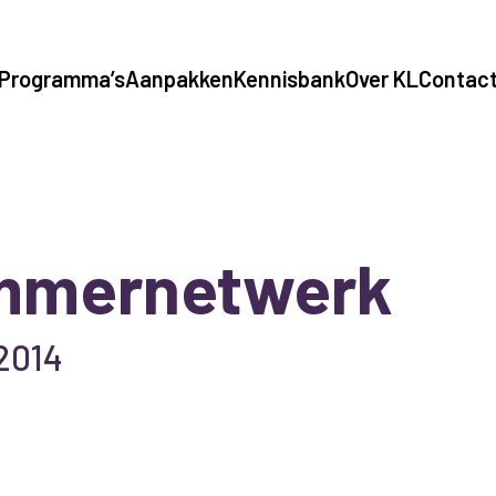
Programma’s
Aanpakken
Kennisbank
Over KL
Contac
immernetwerk
 2014