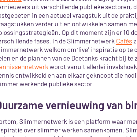
ernieuwers uit verschillende publieke sectoren, 
astgebeten in een actueel vraagstuk uit de praktij
raagstukken verder uit en ontwikkelen samen me
plossingsstrategieën. Op dit moment zijn er 10 do
erschillende fases. In de Slimmernetwerk
Cafés
z
limmernetwerk welkom om ‘live’ inspiratie op te 
elen en de plannen van de Doetanks kracht bij te z
ennissennetwerk
wordt vanuit allerlei invalshoe
ennis ontwikkeld en aan elkaar geknoopt die nodi
limmer werkende publieke sector.
Duurzame vernieuwing van bi
ortom, Slimmernetwerk is een platform waar me
nspiratie over slimmer werken samenkomen. Sli