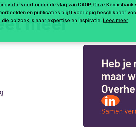
innovatie voort onder de vlag van
CAOP
. Onze
Kennisbank
orbeelden en publicaties blijft voorlopig beschikbaar voo
eet meer
 die op zoek is naar expertise en inspiratie.
Lees meer
H
e
b
j
e
m
a
a
r
w
O
v
e
r
h
e
g
Samen ver