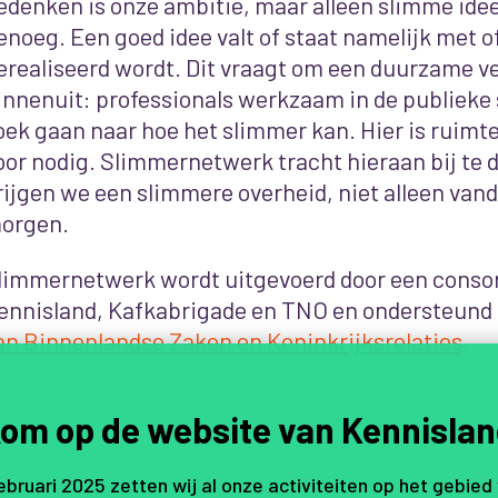
edenken is onze ambitie, maar alleen slimme idee
enoeg. Een goed idee valt of staat namelijk met o
erealiseerd wordt. Dit vraagt om een duurzame v
innenuit: professionals werkzaam in de publieke s
oek gaan naar hoe het slimmer kan. Hier is ruimt
oor nodig. Slimmernetwerk tracht hieraan bij te d
rijgen we een slimmere overheid, niet alleen van
orgen.
limmernetwerk wordt uitgevoerd door een conso
ennisland, Kafkabrigade en TNO en ondersteund 
an Binnenlandse Zaken en Koninkrijksrelaties
.
om op de website van Kennislan
februari 2025 zetten wij al onze activiteiten op het gebied