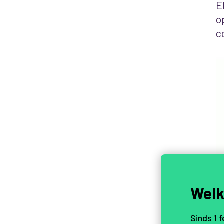
E
o
c
Welk
Sinds 1 