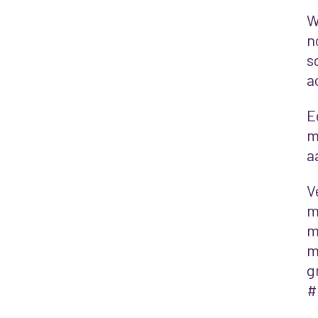
W
n
s
a
E
m
a
V
m
m
m
g
#