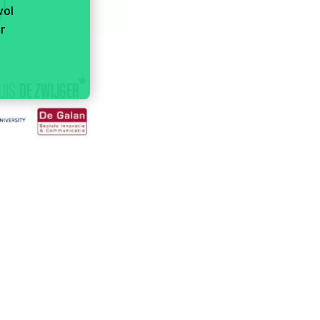
vol
r