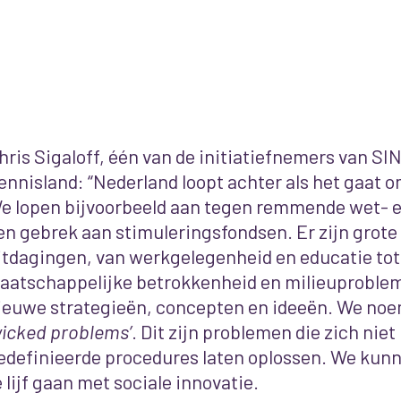
hris Sigaloff, één van de initiatiefnemers van SI
ennisland: “Nederland loopt achter als het gaat o
e lopen bijvoorbeeld aan tegen remmende wet- e
en gebrek aan stimuleringsfondsen. Er zijn grot
itdagingen, van werkgelegenheid en educatie tot
aatschappelijke betrokkenheid en milieuproble
ieuwe strategieën, concepten en ideeën. We noe
wicked problems’
. Dit zijn problemen die zich nie
edefinieerde procedures laten oplossen. We kun
e lijf gaan met sociale innovatie.