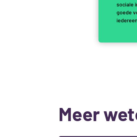
sociale 
goede vo
iedereen
Meer wet