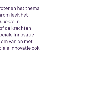
roter en het thema
arom leek het
runners
in
 of de krachten
ciale Innovatie
 om van en met
ciale innovatie ook