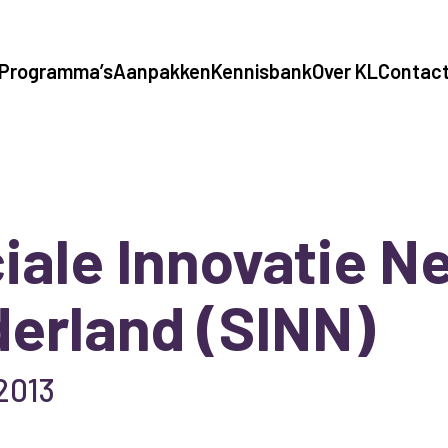
Programma’s
Aanpakken
Kennisbank
Over KL
Contac
iale Innovatie N
erland (SINN)
 2013