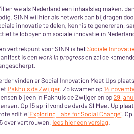
illen we als Nederland een inhaalslag maken, dan
odig. SINN wil hier als netwerk aan bijdragen doo
ociale innovatie te delen, kennis te genereren, 
ctief te lobbyen om sociale innovatie in Nederland
en vertrekpunt voor SINN is het
Sociale Innovati
anifest is een
work in progress
en zal de komen
angescherpt.
erder vinden er Social Innovation Meet Ups plaa
et
Pakhuis de Zwijger
. Zo kwamen op
14 novemb
ensen bijeen in Pakhuis de Zwijger en op
29 janu
ensen. Op 15 april vond de derde SI Meet Up plaats
rote editie
‘Exploring Labs for Social Change’
. Op
5 over vertrouwen,
lees hier een verslag
.