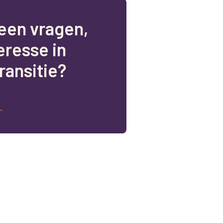
e
e
n
v
r
a
g
e
n
,
e
r
e
s
s
e
i
n
r
a
n
s
i
t
i
e
?
.