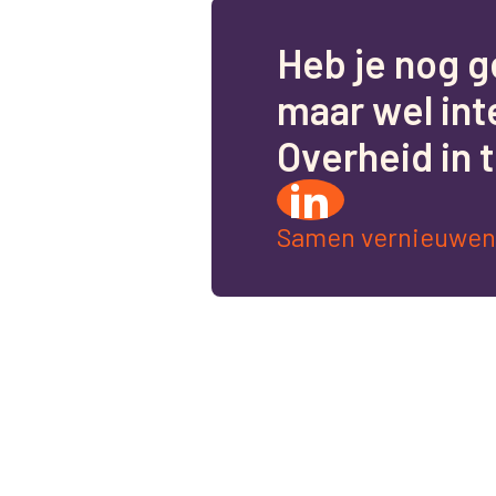
H
e
b
j
e
n
o
g
g
m
a
a
r
w
e
l
i
n
t
O
v
e
r
h
e
i
d
i
n
t
Samen vernieuwen