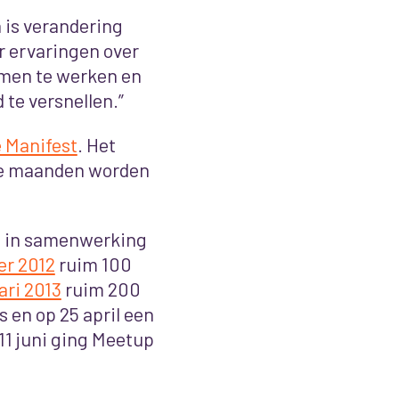
 is verandering
r ervaringen over
samen te werken en
 te versnellen.”
e Manifest
. Het
de maanden worden
ts in samenwerking
er 2012
ruim 100
ari 2013
ruim 200
 en op 25 april een
 11 juni ging Meetup