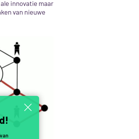
iale innovatie maar
maken van nieuwe
d!
 van