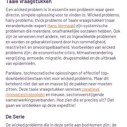
Taaie vraagstukken
Een wicked problem is in essentie een probleem waar geen
directe, simpele oplossing voor te vinden is. Wicked problems,
hairy problems, thick problems of ‘taaie vraagstukken’ (naar
veranderkunde-expert
Hans Vermaak
) zijn systemische
problemen die meerdere, onafhankelijke oorzaken hebben. Ook
zijn ze verweven met andere, net zo ingewikkelde problemen
en worden ze gekarakteriseerd door hun rommeligheid,
reactiviteit en onvoorspelbaarheid. Voorbeelden van wicked
problems zijn: de economische crisis, klimaatverandering,
vergrijzing, armoede, migratie, drugssmokkel en de uitbraak
van epidemieën.
Panklare, technocratische oplossingen of effectief top-
downbeleid bestaan niet voor wicked problems. Maar dit
betekent niet dat we en masse bij de pakken neer moeten
zitten. Deze taaie vraagstukken vereisen
creatieve
innovatiestrategieën
en nieuwe, sectoroverstijgende
samenwerkingsverbanden. Hoe zien die er precies uit? Dat
gaan we ontdekken op deze expeditie!
De Serie
De wicked problems die in deze serie aan bod komen zijn: de