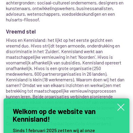
achtergronden: sociaal-cultureel ondernemers, designers en
kunstenaars, ontwikkelingswerkers, businessanalisten,
adviseurs, wetenschappers, voedseldeskundigen en een
huisarts-filosoof.
Vreemd stel
Hivos en Kennisland: het lijkt op het eerste gezicht een
vreemd duo. Hivos strijdt tegen armoede, onderdrukking en
discriminatie in het ‘Zuiden’. Kennisland werkt aan
maatschappelijke vernieuwing in het ‘Noorden’. Hivos is
voornamelijk afhankelijk van subsidies, Kennisland opereert
onafhankelijk. Hivos is een grote organisatie (250
medewerkers, 600 partnerorganisaties in 26 landen),
Kennisland is klein (18 werknemers). Waarom doen wij het dan
samen? Omdat we van elkaars inzichten en werkwijzen met
betrekking tot maatschappelijke vernieuwingsprocessen
kunnen leren. Beide organisaties verbinden pionierende
partijen aan elkaar in een energiek collectief van veranderaars
om tot duurzame, breed gedragen vernieuwing te komen.
Welkom op de website van
Kennisland!
The Wicked Series
komt tot stand in samenwerking met
Corline van Es en Tony Topika (Open Coöp Amsterdam).
Sinds 1 februari 2025 zetten wij al onze