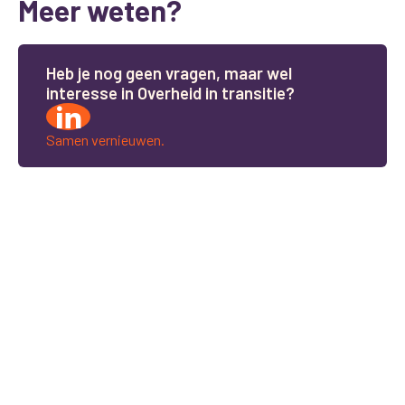
Meer weten?
H
e
b
j
e
n
o
g
g
e
e
n
v
r
a
g
e
n
,
m
a
a
r
w
e
l
i
n
t
e
r
e
s
s
e
i
n
O
v
e
r
h
e
i
d
i
n
t
r
a
n
s
i
t
i
e
?
Samen vernieuwen.