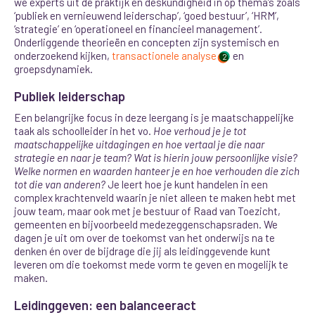
we experts uit de praktijk en deskundigheid in op thema’s zoals
‘publiek en vernieuwend leiderschap’, ‘goed bestuur’, ‘HRM’,
‘strategie’ en ‘operationeel en financieel management’.
Onderliggende theorieën en concepten zijn systemisch en
onderzoekend kijken,
transactionele analyse
en
2
groepsdynamiek.
Publiek leiderschap
Een belangrijke focus in deze leergang is je maatschappelijke
taak als schoolleider in het vo.
Hoe verhoud je je tot
maatschappelijke uitdagingen en hoe vertaal je die naar
strategie en naar je team?
Wat is hierin jouw persoonlijke visie?
Welke normen en waarden hanteer je en hoe verhouden die zich
tot die van anderen?
Je leert hoe je kunt handelen in een
complex krachtenveld waarin je niet alleen te maken hebt met
jouw team, maar ook met je bestuur of Raad van Toezicht,
gemeenten en bijvoorbeeld medezeggenschapsraden. We
dagen je uit om over de toekomst van het onderwijs na te
denken én over de bijdrage die jij als leidinggevende kunt
leveren om die toekomst mede vorm te geven en mogelijk te
maken.
Leidinggeven: een balanceeract