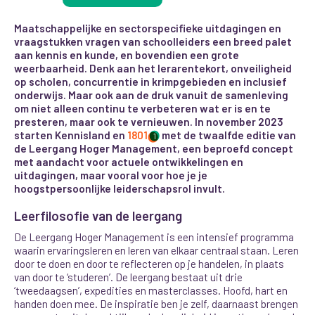
Maatschappelijke en sectorspecifieke uitdagingen en
vraagstukken vragen van schoolleiders een breed palet
aan kennis en kunde, en bovendien een grote
weerbaarheid. Denk aan het lerarentekort, onveiligheid
op scholen, concurrentie in krimpgebieden en inclusief
onderwijs. Maar ook aan de druk vanuit de samenleving
om niet alleen continu te verbeteren wat er is en te
presteren, maar ook te vernieuwen. In november 2023
starten Kennisland en
1801
met de twaalfde editie van
1
de Leergang Hoger Management, een beproefd concept
met aandacht voor actuele ontwikkelingen en
uitdagingen, maar vooral voor hoe je je
hoogstpersoonlijke leiderschapsrol invult.
Leerfilosofie van de leergang
De Leergang Hoger Management is een intensief programma
waarin ervaringsleren en leren van elkaar centraal staan. Leren
door te doen en door te reflecteren op je handelen, in plaats
van door te ‘studeren’. De leergang bestaat uit drie
‘tweedaagsen’, expedities en masterclasses. Hoofd, hart en
handen doen mee. De inspiratie ben je zelf, daarnaast brengen