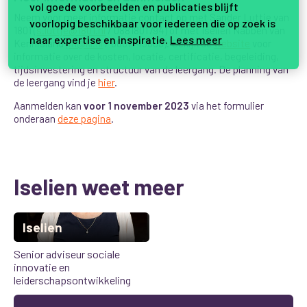
vol goede voorbeelden en publicaties blijft
Neem voor meer informatie contact op met Sander Luttje van
voorlopig beschikbaar voor iedereen die op zoek is
1801 (
s.luttje@1801.nl
/ 0881801794) of met Iselien Nabben van
naar expertise en inspiratie.
Lees meer
Kennisland (
in@kl.nl
/ 0631743805). Bekijk de
website
voor
informatie over de kosten, locatie, certificatie, begeleiding,
tijdsinvestering en structuur van de leergang. De planning van
de leergang vind je
hier
.
Aanmelden kan
voor 1 november 2023
via het formulier
onderaan
deze pagina
.
Iselien weet meer
Iselien
Senior adviseur sociale
innovatie en
leiderschapsontwikkeling