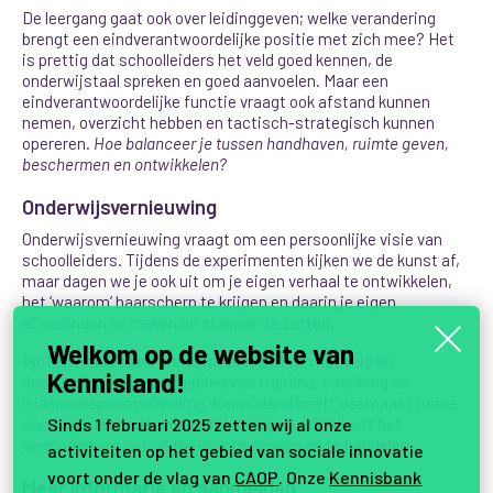
De leergang gaat ook over leidinggeven; welke verandering
brengt een eindverantwoordelijke positie met zich mee? Het
is prettig dat schoolleiders het veld goed kennen, de
onderwijstaal spreken en goed aanvoelen. Maar een
eindverantwoordelijke functie vraagt ook afstand kunnen
nemen, overzicht hebben en tactisch-strategisch kunnen
opereren.
Hoe balanceer je tussen handhaven, ruimte geven,
beschermen en ontwikkelen?
Onderwijsvernieuwing
Onderwijsvernieuwing vraagt om een persoonlijke visie van
schoolleiders. Tijdens de experimenten kijken we de kunst af,
maar dagen we je ook uit om je eigen verhaal te ontwikkelen,
het ‘waarom’ haarscherp te krijgen en daarin je eigen
afwegingen te maken en stappen te zetten.
Welkom op de website van
1801 en Kennisland brengen kennis in van het veld en
Kennisland!
deskundigheid op het gebied van training, coaching en
leiderschapsontwikkeling. Kennisland heeft daarnaast ruime
Sinds 1 februari 2025 zetten wij al onze
ervaring met onderwijsvernieuwing en stimuleert het
vermogen om
out-of-the-box
te denken en te handelen.
activiteiten op het gebied van sociale innovatie
voort onder de vlag van
CAOP
. Onze
Kennisbank
Meer informatie en aanmelden