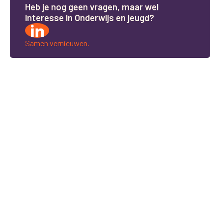
H
e
b
j
e
n
o
g
g
e
e
n
v
r
a
g
e
n
,
m
a
a
r
w
e
l
i
n
t
e
r
e
s
s
e
i
n
O
n
d
e
r
w
i
j
s
e
n
j
e
u
g
d
?
Samen vernieuwen.