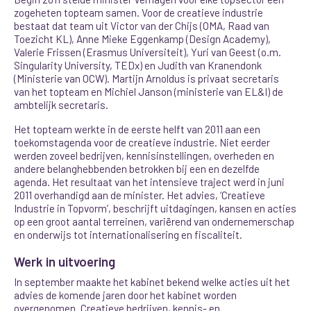
zogeheten topteam samen. Voor de creatieve industrie
bestaat dat team uit Victor van der Chijs (OMA, Raad van
Toezicht KL), Anne Mieke Eggenkamp (Design Academy),
Valerie Frissen (Erasmus Universiteit), Yuri van Geest (o.m.
Singularity University, TEDx) en Judith van Kranendonk
(Ministerie van OCW). Martijn Arnoldus is privaat secretaris
van het topteam en Michiel Janson (ministerie van EL&I) de
ambtelijk secretaris.
Het topteam werkte in de eerste helft van 2011 aan een
toekomstagenda voor de creatieve industrie. Niet eerder
werden zoveel bedrijven, kennisinstellingen, overheden en
andere belanghebbenden betrokken bij een en dezelfde
agenda. Het resultaat van het intensieve traject werd in juni
2011 overhandigd aan de minister. Het advies, ‘Creatieve
Industrie in Topvorm’, beschrijft uitdagingen, kansen en acties
op een groot aantal terreinen, variërend van ondernemerschap
en onderwijs tot internationalisering en fiscaliteit.
Werk in uitvoering
In september maakte het kabinet bekend welke acties uit het
advies de komende jaren door het kabinet worden
overgenomen. Creatieve bedrijven, kennis- en