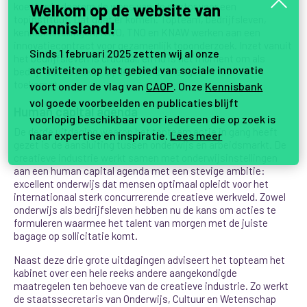
Welkom op de website van
koesterde daarom de wens van de sector voor een
topinstituut. Dat gaat er komen. Topteam, bedrijfsleven,
Kennisland!
kennisinstellingen, NWO, TNO en KNAW werken aan een
innovatiecontract voor gezamenlijk toponderzoek. Inzet vanuit
Sinds 1 februari 2025 zetten wij al onze
het bedrijfsleven is cruciaal, en nu is het moment om als
activiteiten op het gebied van sociale innovatie
bedrijf aan te haken bij de onderzoeksagenda voor de
toekomst.
voort onder de vlag van
CAOP
. Onze
Kennisbank
vol goede voorbeelden en publicaties blijft
Human capital agenda
voorlopig beschikbaar voor iedereen die op zoek is
De derde uitdaging waarop het topteam actie in gang heeft
naar expertise en inspiratie.
Lees meer
gezet is de aansluiting tussen onderwijs en arbeidsmarkt. De
creatieve industrie werkt samen met onderwijsinstellingen
aan een human capital agenda met een stevige ambitie:
excellent onderwijs dat mensen optimaal opleidt voor het
internationaal sterk concurrerende creatieve werkveld. Zowel
onderwijs als bedrijfsleven hebben nu de kans om acties te
formuleren waarmee het talent van morgen met de juiste
bagage op sollicitatie komt.
Naast deze drie grote uitdagingen adviseert het topteam het
kabinet over een hele reeks andere aangekondigde
maatregelen ten behoeve van de creatieve industrie. Zo werkt
de staatssecretaris van Onderwijs, Cultuur en Wetenschap