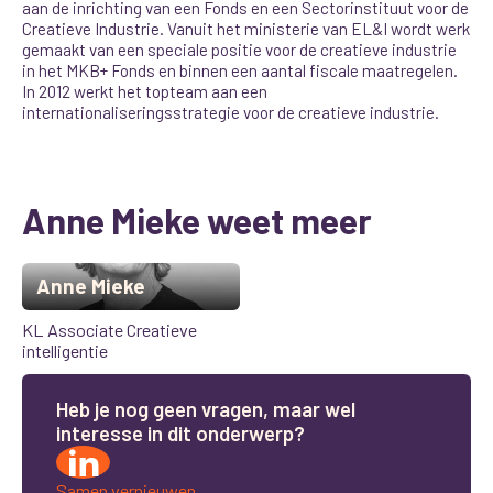
aan de inrichting van een Fonds en een Sectorinstituut voor de
Creatieve Industrie. Vanuit het ministerie van EL&I wordt werk
gemaakt van een speciale positie voor de creatieve industrie
in het MKB+ Fonds en binnen een aantal fiscale maatregelen.
In 2012 werkt het topteam aan een
internationaliseringsstrategie voor de creatieve industrie.
Anne Mieke weet meer
Anne Mieke
KL Associate Creatieve
intelligentie
H
e
b
j
e
n
o
g
g
e
e
n
v
r
a
g
e
n
,
m
a
a
r
w
e
l
i
n
t
e
r
e
s
s
e
i
n
d
i
t
o
n
d
e
r
w
e
r
p
?
Samen vernieuwen.