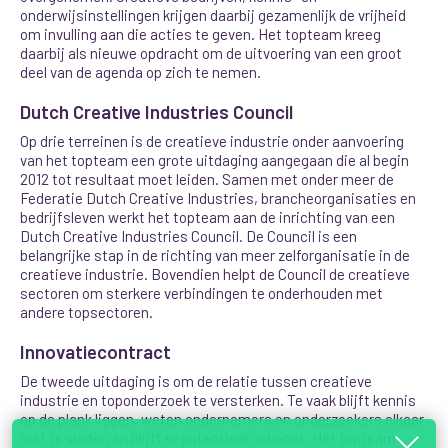
onderwijsinstellingen krijgen daarbij gezamenlijk de vrijheid
om invulling aan die acties te geven. Het topteam kreeg
daarbij als nieuwe opdracht om de uitvoering van een groot
deel van de agenda op zich te nemen.
Dutch Creative Industries Council
Op drie terreinen is de creatieve industrie onder aanvoering
van het topteam een grote uitdaging aangegaan die al begin
2012 tot resultaat moet leiden. Samen met onder meer de
Federatie Dutch Creative Industries, brancheorganisaties en
bedrijfsleven werkt het topteam aan de inrichting van een
Dutch Creative Industries Council. De Council is een
belangrijke stap in de richting van meer zelforganisatie in de
creatieve industrie. Bovendien helpt de Council de creatieve
sectoren om sterkere verbindingen te onderhouden met
andere topsectoren.
Innovatiecontract
De tweede uitdaging is om de relatie tussen creatieve
industrie en toponderzoek te versterken. Te vaak blijft kennis
op de plank liggen, weten ondernemers en onderzoekers elkaar
niet te vinden en blijft er potentieel onbenut. Het topteam