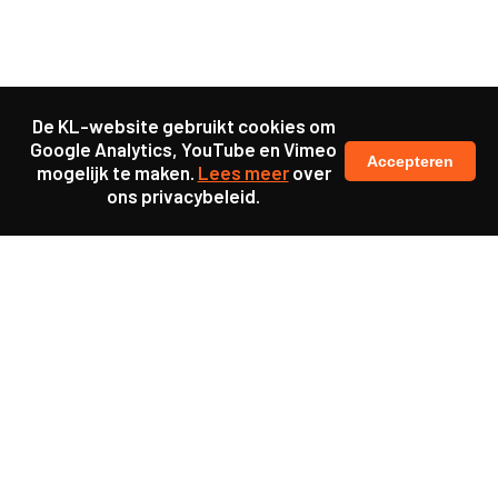
De KL-website gebruikt cookies om
Google Analytics, YouTube en Vimeo
Accepteren
mogelijk te maken.
Lees meer
over
ons privacybeleid.
Samen maakten we ons sterk voor
meer prioriteit voor gezondheid in onze samenleving.
kennis en ervaring van jongeren en onderwijsprofessionals
als uitgangspunt voor beter onderwijs.
een beter functionerende overheid door versterkte
samenwerking met bewoners.