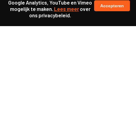
Google Analytics, YouTube en Vimeo
Accepteren
mogelijk te maken.
Lees meer
over
ons privacybeleid.
Ook interessant
Project
Crimelabs Heerlen:
jeugdcriminaliteit
aanpakken mét jongeren
Project
Zoektocht naar een
smartphonevrije school
Project
Pilot Onderwijstijd: tijd en
ruimte voor leraren