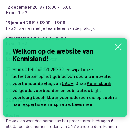
12 december 2018 /
13:00 – 15:00
Expeditie 2
16 januari 2019 /
13:00 – 16:00
Lab 2: Samen met je team leren van de praktijk
6 februari 2019 /
13:00 – 15:00
Expeditie 3
Welkom op de website van
6 maart 2019 /
13:00 – 16:00
Kennisland!
Lab 3: Je impact vergroten
27 maart 2019 /
13:00 – 16:00
Sinds 1 februari 2025 zetten wij al onze
Lab 4: Op weg naar duurzame vernieuwing
activiteiten op het gebied van sociale innovatie
voort onder de vlag van
CAOP
. Onze
Kennisbank
24 april 2019 – van 13:00 tot 15:00
Expeditie 4
vol goede voorbeelden en publicaties blijft
voorlopig beschikbaar voor iedereen die op zoek is
22 mei 2019 – van 14:00 tot 17:00
naar expertise en inspiratie.
Lees meer
Slotbijeenkomst
Kosten
De kosten voor deelname
aan het programma bedragen €
5000,- per deelnemer. Leden van CNV Schoolleiders kunnen