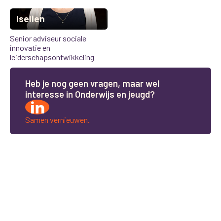
Iselien
Senior adviseur sociale
innovatie en
leiderschapsontwikkeling
H
e
b
j
e
n
o
g
g
e
e
n
v
r
a
g
e
n
,
m
a
a
r
w
e
l
i
n
t
e
r
e
s
s
e
i
n
O
n
d
e
r
w
i
j
s
e
n
j
e
u
g
d
?
Samen vernieuwen.