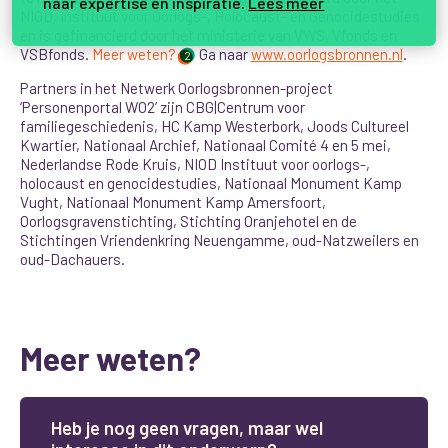
naar expertise en inspiratie.
Lees meer
NIOD, Instituut voor Oorlogs-, Holocaust- en Genocidestudies
en is gefinancierd door het ministerie van VWS, Vfonds en
VSBfonds.
Meer weten?
Ga naar
www.oorlogsbronnen.nl
.
2
Partners in het Netwerk Oorlogsbronnen-project
‘Personenportal WO2’ zijn CBG|Centrum voor
familiegeschiedenis, HC Kamp Westerbork, Joods Cultureel
Kwartier, Nationaal Archief, Nationaal Comité 4 en 5 mei,
Nederlandse Rode Kruis, NIOD Instituut voor oorlogs-,
holocaust en genocidestudies, Nationaal Monument Kamp
Vught, Nationaal Monument Kamp Amersfoort,
Oorlogsgravenstichting, Stichting Oranjehotel en de
Stichtingen Vriendenkring Neuengamme, oud-Natzweilers en
oud-Dachauers.
Meer weten?
H
e
b
j
e
n
o
g
g
e
e
n
v
r
a
g
e
n
,
m
a
a
r
w
e
l