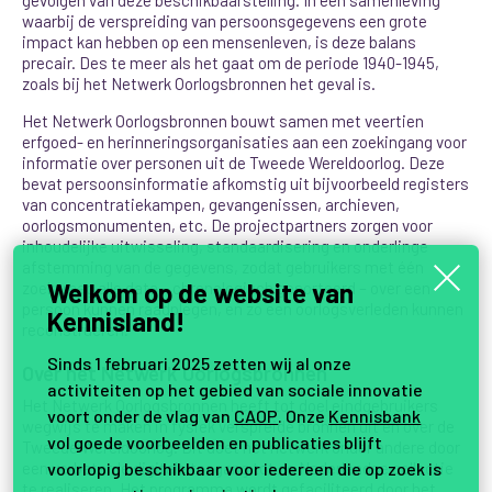
waarbij de verspreiding van persoonsgegevens een grote
impact kan hebben op een mensenleven, is deze balans
precair. Des te meer als het gaat om de periode 1940-1945,
zoals bij het Netwerk Oorlogsbronnen het geval is.
Het Netwerk Oorlogsbronnen bouwt samen met veertien
erfgoed- en herinneringsorganisaties aan een zoekingang voor
informatie over personen uit de Tweede Wereldoorlog. Deze
bevat persoonsinformatie afkomstig uit bijvoorbeeld registers
van concentratiekampen, gevangenissen, archieven,
oorlogsmonumenten, etc. De projectpartners zorgen voor
inhoudelijke uitwisseling, standaardisering en onderlinge
afstemming van de gegevens, zodat gebruikers met één
Welkom op de website van
zoekvraag alle data – chronologisch gesorteerd – over een
persoon kunnen raadplegen, en zo een oorlogsverleden kunnen
Kennisland!
reconstrueren.
Sinds 1 februari 2025 zetten wij al onze
Over het Netwerk Oorlogsbronnen
activiteiten op het gebied van sociale innovatie
Het
Netwerk Oorlogsbronnen heeft tot doel eindgebruikers
voort onder de vlag van
CAOP
. Onze
Kennisbank
wegwijs te maken in fysiek verspreide bronnen uit en over de
vol goede voorbeelden en publicaties blijft
Tweede Wereldoorlog. Dit doet het netwerk onder andere door
voorlopig beschikbaar voor iedereen die op zoek is
een verbeterde digitale toegang tot de Nederlandse collectie
te realiseren. Het programma wordt gefaciliteerd door het