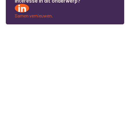
i
n
t
e
r
e
s
s
e
i
n
d
i
t
o
n
d
e
r
w
e
r
p
?
Samen vernieuwen.