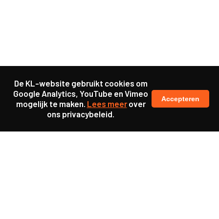
De KL-website gebruikt cookies om
Google Analytics, YouTube en Vimeo
Accepteren
mogelijk te maken.
Lees meer
over
ons privacybeleid.
Samen maakten we ons sterk voor
meer prioriteit voor gezondheid in onze samenleving.
kennis en ervaring van jongeren en onderwijsprofessionals
als uitgangspunt voor beter onderwijs.