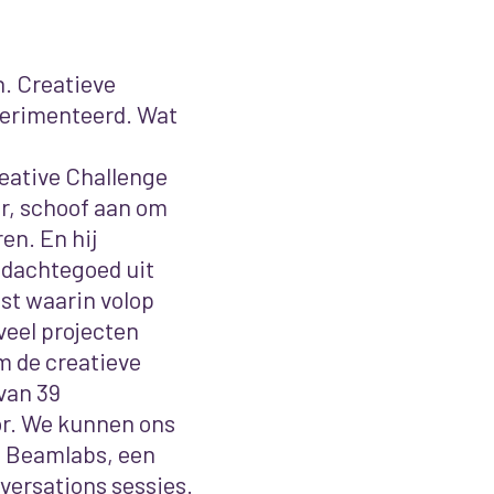
n. Creatieve
perimenteerd. Wat
eative Challenge
er, schoof aan om
en. En hij
gedachtegoed uit
st waarin volop
veel projecten
 de creatieve
 van 39
r. We kunnen ons
e Beamlabs, een
ersations sessies.