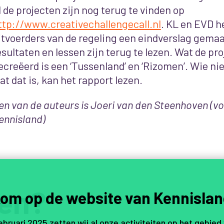
l de projecten zijn nog terug te vinden op
ttp://www.creativechallengecall.nl
. KL en EVD h
itvoerders van de regeling een eindverslag gema
esultaten en lessen zijn terug te lezen. Wat de p
ecreëerd is een ‘Tussenland’ en ‘Rizomen’. Wie ni
at dat is, kan het rapport lezen.
en van de auteurs is Joeri van den Steenhoven (vo
ennisland)
en?
om op de website van Kennislan
februari 2025 zetten wij al onze activiteiten op het gebied