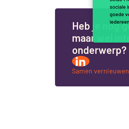
sociale 
goede vo
iedereen
H
e
b
j
e
n
o
g
g
m
a
a
r
w
e
l
i
n
t
o
n
d
e
r
w
e
r
p
?
Samen vernieuwen