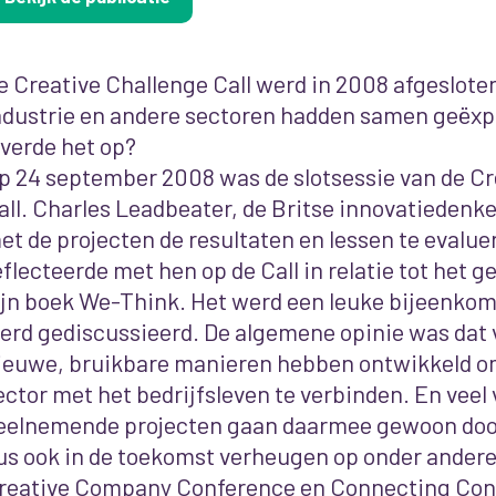
e Creative Challenge Call werd in 2008 afgeslote
ndustrie en andere sectoren hadden samen geëx
everde het op?
p 24 september 2008 was de slotsessie van de Cr
all. Charles Leadbeater, de Britse innovatiedenk
et de projecten de resultaten en lessen te evaluer
eflecteerde met hen op de Call in relatie tot het 
ijn boek We-Think. Het werd een leuke bijeenkom
erd gediscussieerd. De algemene opinie was dat 
ieuwe, bruikbare manieren hebben ontwikkeld om
ector met het bedrijfsleven te verbinden. En veel
eelnemende projecten gaan daarmee gewoon doo
us ook in de toekomst verheugen op onder ander
reative Company Conference en Connecting Conv