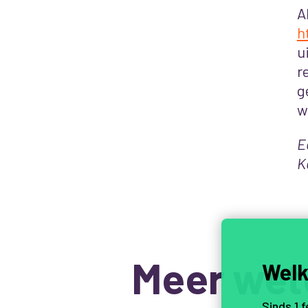
A
h
u
r
g
w
E
K
Meer wet
Welk
Sinds 1 