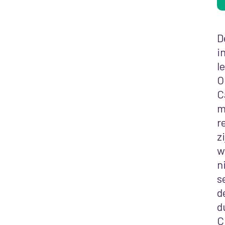
D
i
l
O
C
m
r
z
w
n
s
d
d
C