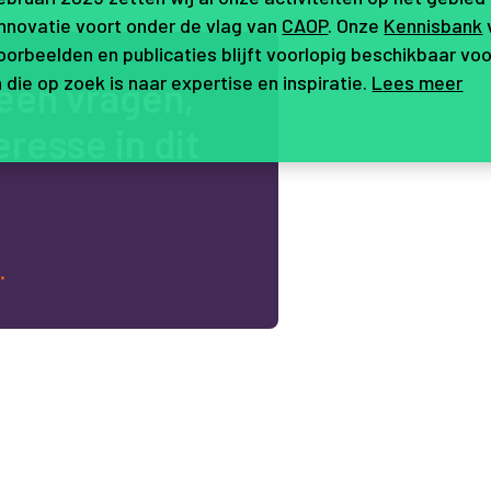
innovatie voort onder de vlag van
CAOP
. Onze
Kennisbank
orbeelden en publicaties blijft voorlopig beschikbaar voo
 die op zoek is naar expertise en inspiratie.
Lees meer
e
e
n
v
r
a
g
e
n
,
e
r
e
s
s
e
i
n
d
i
t
.