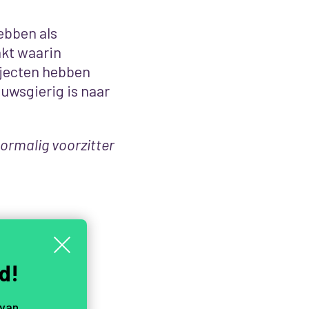
ebben als
akt waarin
rojecten hebben
euwsgierig is naar
ormalig voorzitter
d!
 van