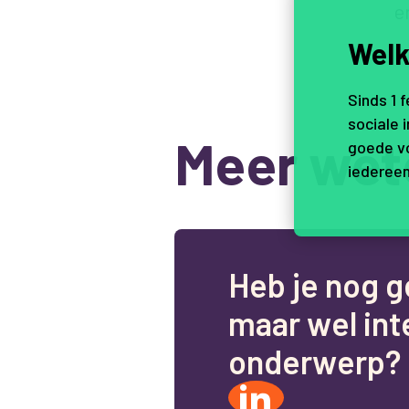
e
Welk
Sinds 1 
sociale 
Meer wet
goede vo
iedereen
H
e
b
j
e
n
o
g
g
m
a
a
r
w
e
l
i
n
t
o
n
d
e
r
w
e
r
p
?