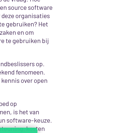
pen source software
r deze organisaties
te gebruiken? Het
n zaken en om
e te gebruiken bij
indbeslissers op.
bekend fenomeen.
 kennis over open
oed op
en, is het van
hun software-keuze.
rsteuning, kosten