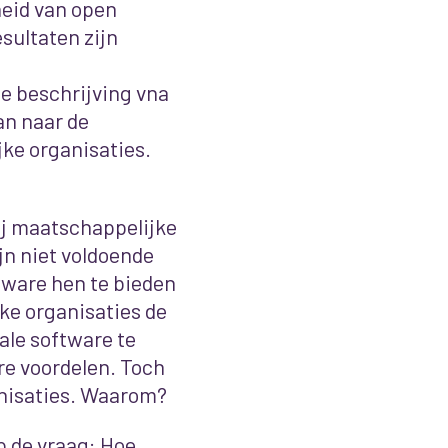
eid van open
sultaten zijn
de beschrijving vna
an naar de
ke organisaties.
ij maatschappelijke
jn niet voldoende
tware hen te bieden
ke organisaties de
ale software te
re voordelen. Toch
anisaties. Waarom?
p de vraag: Hoe