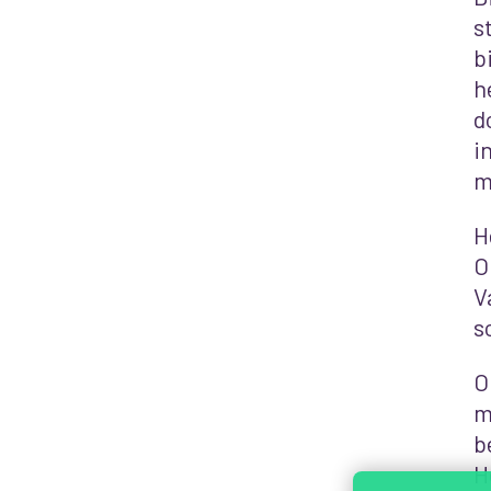
s
b
h
d
i
m
H
O
V
s
O
m
b
H