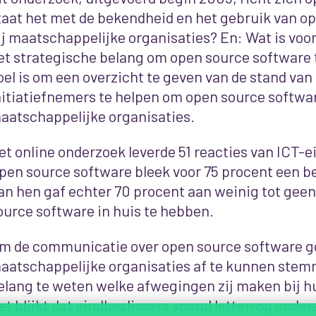
taat het met de bekendheid en het gebruik van o
ij maatschappelijke organisaties? En: Wat is voo
et strategische belang om open source software 
oel is om een overzicht te geven van de stand va
nitiatiefnemers te helpen om open source softwar
aatschappelijke organisaties.
et online onderzoek leverde 51 reacties van ICT-e
pen source software bleek voor 75 procent een 
an hen gaf echter 70 procent aan weinig tot geen
ource software in huis te hebben.
m de communicatie over open source software g
aatschappelijke organisaties af te kunnen stemm
elang te weten welke afwegingen zij maken bij 
et blijkt dat eindbeslissers vooral letten op onde