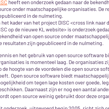
ISC
heeft een onderzoek gedaan naar de bekendh
ource onder maatschappelijke organisaties. De re
epubliceerd in de nulmeting.
n het kader van het project DISC <cross link naar 
ISC op de nieuwe KL website> is onderzoek geda
ekendheid van open source onder maatschappelij
e resultaten zijn gepubliceerd in de nulmeting.
ennis en het gebruik van open source software b
rganisaties is momenteel laag. De organisaties zi
p de hoogte van de voordelen die open source sof
eeft. Open source software biedt maatschappelij
ogelijkheid om tegen lage kosten over goede, leg
eschikken. Daarnaast zijn er nog een aantal ande
ordt open source weinig gebruikt door deze org
it onderzoek, uitgevoerd begin 2005, richt zich o