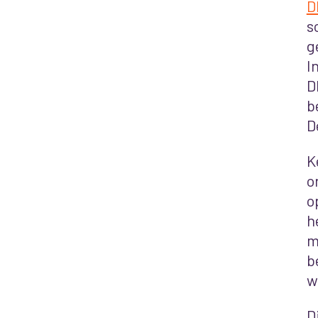
D
s
g
I
D
b
D
K
o
o
h
m
b
w
D