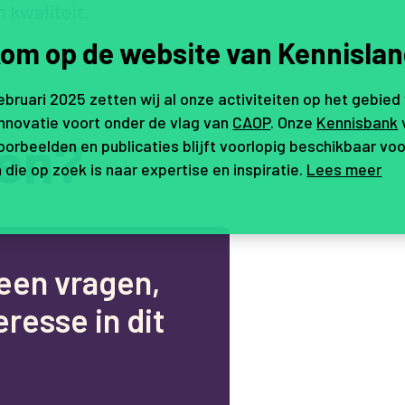
n kwaliteit.
om op de website van Kennislan
februari 2025 zetten wij al onze activiteiten op het gebied
innovatie voort onder de vlag van
CAOP
. Onze
Kennisbank
en?
orbeelden en publicaties blijft voorlopig beschikbaar voo
 die op zoek is naar expertise en inspiratie.
Lees meer
e
e
n
v
r
a
g
e
n
,
e
r
e
s
s
e
i
n
d
i
t