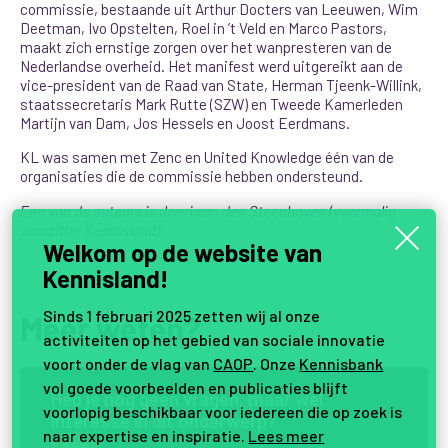
commissie, bestaande uit Arthur Docters van Leeuwen, Wim
Deetman, Ivo Opstelten, Roel in ’t Veld en Marco Pastors,
maakt zich ernstige zorgen over het wanpresteren van de
Nederlandse overheid. Het manifest werd uitgereikt aan de
vice-president van de Raad van State, Herman Tjeenk-Willink,
staatssecretaris Mark Rutte (SZW) en Tweede Kamerleden
Martijn van Dam, Jos Hessels en Joost Eerdmans.
KL was samen met Zenc en United Knowledge één van de
organisaties die de commissie hebben ondersteund.
Een van de auteurs is Joeri van den Steenhoven (voormalig
voorzitter Kennisland)
Welkom op de website van
Kennisland!
Sinds 1 februari 2025 zetten wij al onze
Meer weten?
activiteiten op het gebied van sociale innovatie
voort onder de vlag van
CAOP
. Onze
Kennisbank
vol goede voorbeelden en publicaties blijft
H
e
b
j
e
n
o
g
g
e
e
n
v
r
a
g
e
n
,
m
a
a
r
w
e
l
voorlopig beschikbaar voor iedereen die op zoek is
i
n
t
e
r
e
s
s
e
i
n
d
i
t
o
n
d
e
r
w
e
r
p
?
naar expertise en inspiratie.
Lees meer