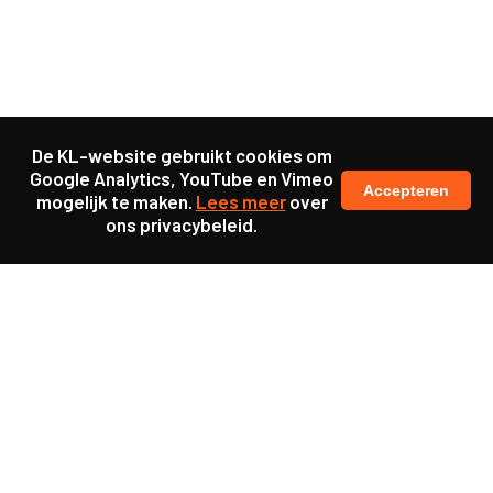
De KL-website gebruikt cookies om
Google Analytics, YouTube en Vimeo
Accepteren
mogelijk te maken.
Lees meer
over
ons privacybeleid.
Samen maakten we ons sterk voor
meer prioriteit voor gezondheid in onze samenleving.
kennis en ervaring van jongeren en onderwijsprofessionals
als uitgangspunt voor beter onderwijs.
een beter functionerende overheid door versterkte