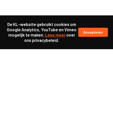
De KL-website gebruikt cookies om
Google Analytics, YouTube en Vimeo
Accepteren
mogelijk te maken.
Lees meer
over
ons privacybeleid.
Samen maakten we ons sterk voor
meer prioriteit voor gezondheid in onze samenleving.
kennis en ervaring van jongeren en onderwijsprofessionals
als uitgangspunt voor beter onderwijs.
een beter functionerende overheid door versterkte
samenwerking met bewoners.