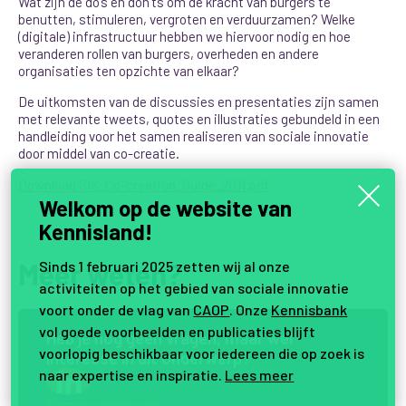
Wat zijn de do’s en don’ts om de kracht van burgers te
benutten, stimuleren, vergroten en verduurzamen? Welke
(digitale) infrastructuur hebben we hiervoor nodig en hoe
veranderen rollen van burgers, overheden en andere
organisaties ten opzichte van elkaar?
De uitkomsten van de discussies en presentaties zijn samen
met relevante tweets, quotes en illustraties gebundeld in een
handleiding voor het samen realiseren van sociale innovatie
door middel van co-creatie.
Download SIX_Co-creation_Guide_2011.pdf
Welkom op de website van
Kennisland!
Meer weten?
Sinds 1 februari 2025 zetten wij al onze
activiteiten op het gebied van sociale innovatie
voort onder de vlag van
CAOP
. Onze
Kennisbank
vol goede voorbeelden en publicaties blijft
H
e
b
j
e
n
o
g
g
e
e
n
v
r
a
g
e
n
,
m
a
a
r
w
e
l
voorlopig beschikbaar voor iedereen die op zoek is
i
n
t
e
r
e
s
s
e
i
n
d
i
t
o
n
d
e
r
w
e
r
p
?
naar expertise en inspiratie.
Lees meer
Samen vernieuwen.