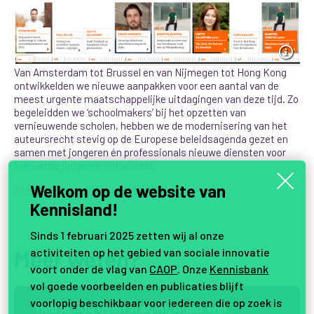
Van Amsterdam tot Brussel en van Nijmegen tot Hong Kong
ontwikkelden we nieuwe aanpakken voor een aantal van de
meest urgente maatschappelijke uitdagingen van deze tijd. Zo
begeleidden we ‘schoolmakers’ bij het opzetten van
vernieuwende scholen, hebben we de modernisering van het
auteursrecht stevig op de Europese beleidsagenda gezet en
samen met jongeren én professionals nieuwe diensten voor
kansarme jongeren ontwikkeld.
Welkom op de website van
Bekijk ons jaarverslag van 2015
Kennisland!
Sinds 1 februari 2025 zetten wij al onze
Meer weten?
activiteiten op het gebied van sociale innovatie
voort onder de vlag van
CAOP
. Onze
Kennisbank
vol goede voorbeelden en publicaties blijft
voorlopig beschikbaar voor iedereen die op zoek is
H
e
b
j
e
n
o
g
g
e
e
n
v
r
a
g
e
n
,
m
a
a
r
w
e
l