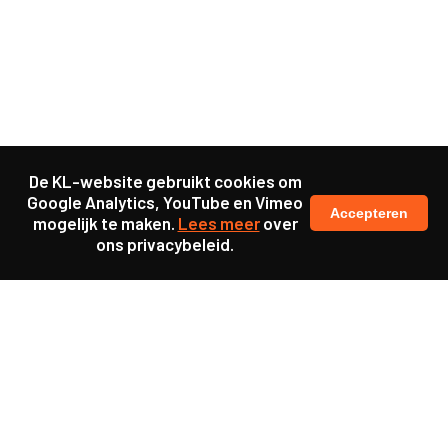
De KL-website gebruikt cookies om
Google Analytics, YouTube en Vimeo
Accepteren
mogelijk te maken.
Lees meer
over
ons privacybeleid.
Samen maakten we ons sterk voor
meer prioriteit voor gezondheid in onze samenleving.
kennis en ervaring van jongeren en onderwijsprofessionals