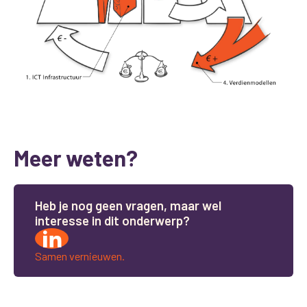
Meer weten?
H
e
b
j
e
n
o
g
g
e
e
n
v
r
a
g
e
n
,
m
a
a
r
w
e
l
i
n
t
e
r
e
s
s
e
i
n
d
i
t
o
n
d
e
r
w
e
r
p
?
Samen vernieuwen.