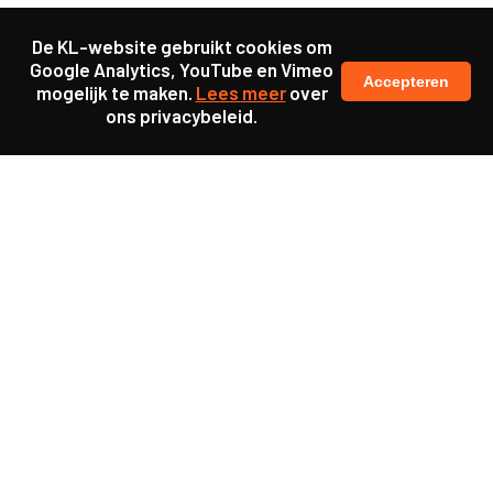
De KL-website gebruikt cookies om
Google Analytics, YouTube en Vimeo
Accepteren
mogelijk te maken.
Lees meer
over
ons privacybeleid.
Samen maakten we ons sterk voor
meer prioriteit voor gezondheid in onze samenleving.
kennis en ervaring van jongeren en onderwijsprofessionals
als uitgangspunt voor beter onderwijs.
een beter functionerende overheid door versterkte
samenwerking met bewoners.
info@caop.nl