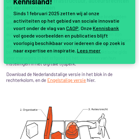
Organisatie, ICT-infrastructuur, auteursrechten
Kennisland!
en verdienmodellen
Sinds 1 februari 2025 zetten wij al onze
De publicatie is opgebouwd rond vier belangrijke knelpunten
activiteiten op het gebied van sociale innovatie
waar erfgoedinstellingen tegenaan lopen bij digitale
voort onder de vlag van
CAOP
. Onze
Kennisbank
dienstverlening: organisatie, ICT-infrastructuur,
auteursrechten en verdienmodellen. Deze knelpunten zijn
vol goede voorbeelden en publicaties blijft
geanalyseerd en voorzien van een aantal oplossingsrichtingen
voorlopig beschikbaar voor iedereen die op zoek is
die de verdere ontwikkeling van digitale dienstverlening
naar expertise en inspiratie.
Lees meer
bevorderen. De publicatie is opgezet als een praktische gids
voor managers in het erfgoed bij het innoveren van hun
instellingen in het digitale tijdperk.
Download de Nederlandstalige versie in het blok in de
rechterkolom, en de
Engelstalige versie
hier.