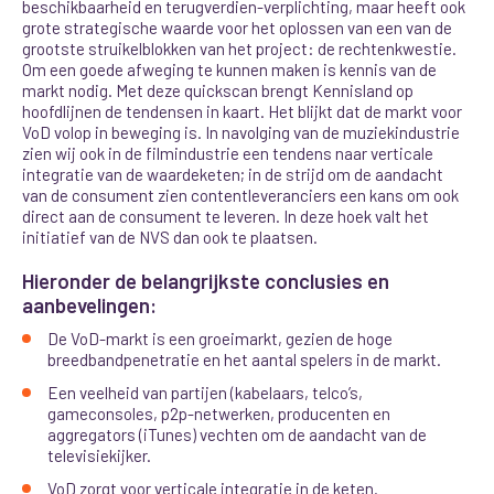
beschikbaarheid en terugverdien-verplichting, maar heeft ook
grote strategische waarde voor het oplossen van een van de
grootste struikelblokken van het project: de rechtenkwestie.
Om een goede afweging te kunnen maken is kennis van de
markt nodig. Met deze quickscan brengt Kennisland op
hoofdlijnen de tendensen in kaart. Het blijkt dat de markt voor
VoD volop in beweging is. In navolging van de muziekindustrie
zien wij ook in de filmindustrie een tendens naar verticale
integratie van de waardeketen; in de strijd om de aandacht
van de consument zien contentleveranciers een kans om ook
direct aan de consument te leveren. In deze hoek valt het
initiatief van de NVS dan ook te plaatsen.
Hieronder de belangrijkste conclusies en
aanbevelingen:
De VoD-markt is een groeimarkt, gezien de hoge
breedbandpenetratie en het aantal spelers in de markt.
Een veelheid van partijen (kabelaars, telco’s,
gameconsoles, p2p-netwerken, producenten en
aggregators (iTunes) vechten om de aandacht van de
televisiekijker.
VoD zorgt voor verticale integratie in de keten.