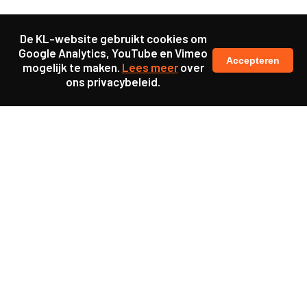
De KL-website gebruikt cookies om
Google Analytics, YouTube en Vimeo
Accepteren
mogelijk te maken.
Lees meer
over
ons privacybeleid.
Samen maakten we ons sterk voor
meer prioriteit voor gezondheid in onze samenleving.
kennis en ervaring van jongeren en onderwijsprofessionals
als uitgangspunt voor beter onderwijs.
een beter functionerende overheid door versterkte
samenwerking met bewoners.
info@caop.nl