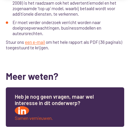
2008) is het raadzaam ook het advertentiemodel en het
zogenaamde ‘top up’ model, waarbij betaald wordt voor
additionele diensten, te verkennen.
Er moet verder onderzoek verricht worden naar
doelgroepverwachtingen, businessmodellen en
auteursrechten.
Stuur ons
een e-mail
om het hele rapport als PDF (36 pagina’s)
toegestuurd te krijgen.
Meer weten?
H
e
b
j
e
n
o
g
g
e
e
n
v
r
a
g
e
n
,
m
a
a
r
w
e
l
i
n
t
e
r
e
s
s
e
i
n
d
i
t
o
n
d
e
r
w
e
r
p
?
Samen vernieuwen.