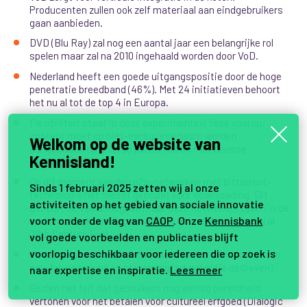
Producenten zullen ook zelf materiaal aan eindgebruikers
gaan aanbieden.
DVD (Blu Ray) zal nog een aantal jaar een belangrijke rol
spelen maar zal na 2010 ingehaald worden door VoD.
Nederland heeft een goede uitgangspositie door de hoge
penetratie breedband (46%). Met 24 initiatieven behoort
het nu al tot de top 4 in Europa.
Flexibiliteit staat in deze experimentele fase voorop:
content moet op niet-exclusieve basis worden
Welkom op de website van
aangeboden op diverse platforms en met diverse
Kennisland!
verdienmodellen.
Op dit moment worden p2p-netwerken met bittorrent-
Sinds 1 februari 2025 zetten wij al onze
technologie het meest gebruikt voor downloading. Dit
activiteiten op het gebied van sociale innovatie
gebeurt nu veelal illegaal, maar deze netwerken zullen in de
voort onder de vlag van
CAOP
. Onze
Kennisbank
toekomst ook voor legaal verkeer gebruikt worden (nu al
20th Century Fox)
vol goede voorbeelden en publicaties blijft
voorlopig beschikbaar voor iedereen die op zoek is
Meest voorkomende verdienmodellen op dit moment zijn
pay-for-download en streaming (advertentie gedreven).
naar expertise en inspiratie.
Lees meer
Gezien het feit dat gebruikers nog weinig bereidheid
vertonen voor het betalen voor cultureel erfgoed (Dialogic