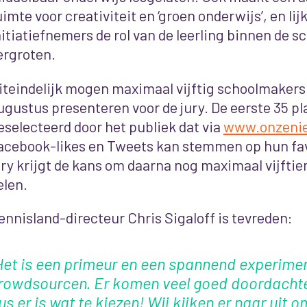
uimte voor creativiteit en ‘groen onderwijs’, en lij
nitiatiefnemers de rol van de leerling binnen de sc
ergroten.
iteindelijk mogen maximaal vijftig schoolmakers 
ugustus presenteren voor de jury. De eerste 35 
eselecteerd door het publiek dat via
www.onzenie
acebook-likes en Tweets kan stemmen op hun fav
ury krijgt de kans om daarna nog maximaal vijfti
elen.
ennisland-directeur Chris Sigaloff is tevreden:
Het is een primeur en een spannend experime
rowdsourcen. Er komen veel goed doordachte
us er is wat te kiezen! Wij kijken er naar uit o