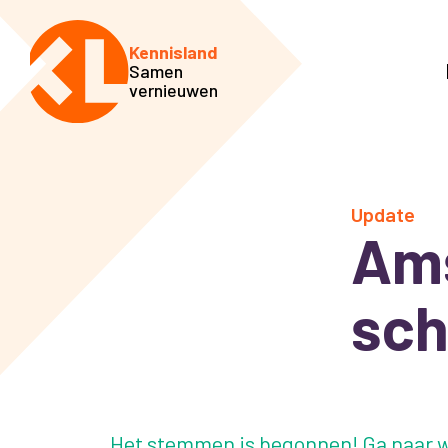
Kennisland
Samen
vernieuwen
Update
Ams
sch
Het stemmen is begonnen! Ga naar w