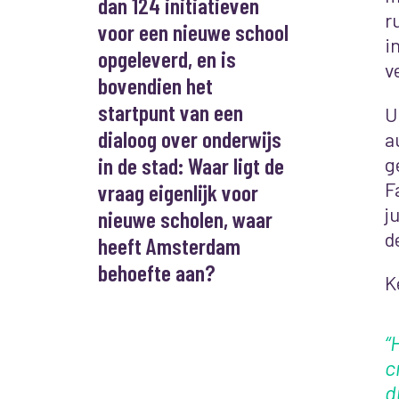
dan 124 initiatieven
r
voor een nieuwe school
i
opgeleverd, en is
v
bovendien het
startpunt van een
U
dialoog over onderwijs
a
in de stad: Waar ligt de
g
F
vraag eigenlijk voor
j
nieuwe scholen, waar
d
heeft Amsterdam
behoefte aan?
K
“
c
d