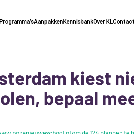
Programma’s
Aanpakken
Kennisbank
Over KL
Contac
terdam kiest n
olen, bepaal me
ww.onzenieuweschool.nl om de 124 plannen te b