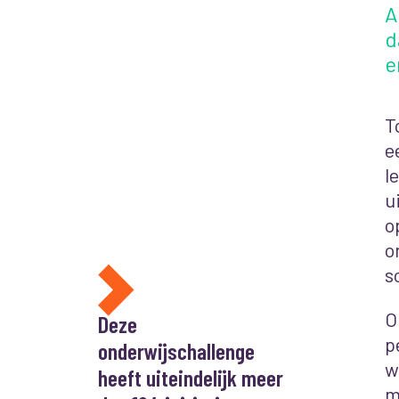
A
d
e
T
e
l
u
o
o
s
O
Deze
p
onderwijschallenge
w
heeft uiteindelijk meer
m