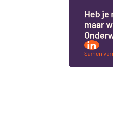
H
e
b
j
e
m
a
a
r
w
O
n
d
e
r
Samen ver