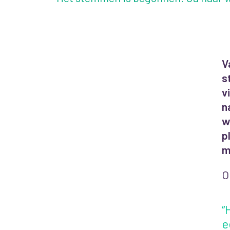
V
s
v
n
w
p
m
O
“
e