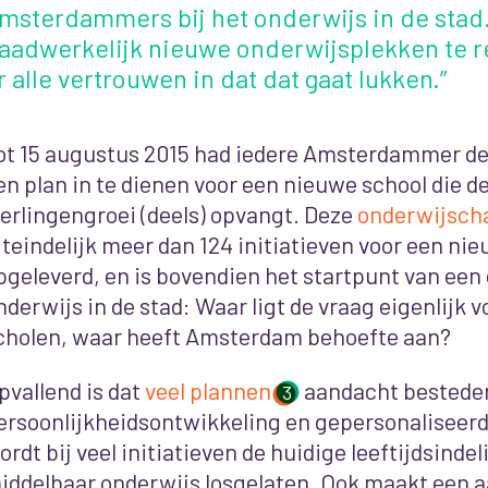
msterdammers bij het onderwijs in de stad.
aadwerkelijk nieuwe onderwijsplekken te re
r alle vertrouwen in dat dat gaat lukken.”
ot 15 augustus 2015 had iedere Amsterdammer de
en plan in te dienen voor een nieuwe school die 
eerlingengroei (deels) opvangt. Deze
onderwijsch
iteindelijk meer dan 124 initiatieven voor een ni
pgeleverd, en is bovendien het startpunt van een 
nderwijs in de stad: Waar ligt de vraag eigenlijk 
cholen, waar heeft Amsterdam behoefte aan?
pvallend is dat
veel plannen
aandacht bestede
3
ersoonlijkheidsontwikkeling en gepersonaliseerd 
ordt bij veel initiatieven de huidige leeftijdsinde
iddelbaar onderwijs losgelaten. Ook maakt een a