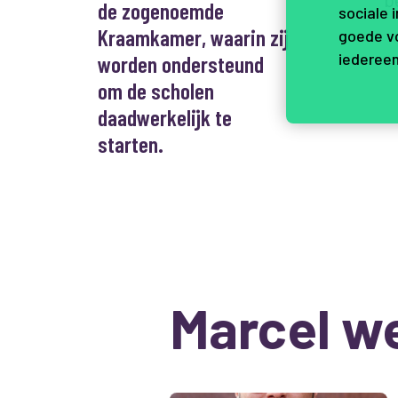
de zogenoemde
sociale 
Kraamkamer, waarin zij
goede vo
iedereen
worden ondersteund
om de scholen
daadwerkelijk te
starten.
Marcel w