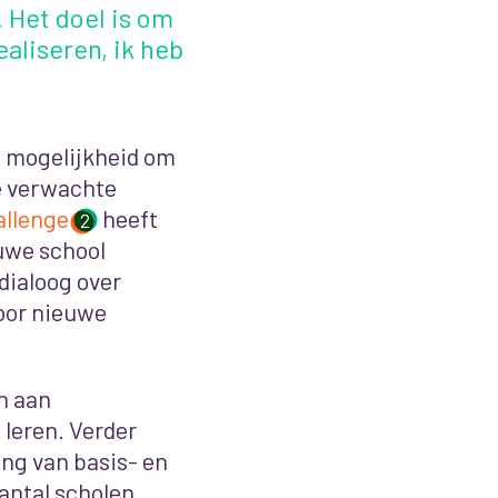
 Het doel is om
aliseren, ik heb
 mogelijkheid om
de verwachte
allenge
heeft
2
euwe school
dialoog over
voor nieuwe
n aan
leren. Verder
ling van basis- en
antal scholen