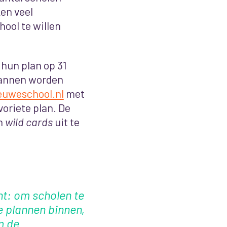
ken veel
hool te willen
hun plan op 31
plannen worden
uweschool.nl
met
oriete plan. De
en
wild cards
uit te
nt: om scholen te
 plannen binnen,
m de