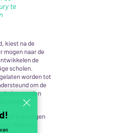
ury te
n
, kiest na de
oor mogen naar de
ontwikkelen de
ige scholen.
gelaten worden tot
ndersteund om de
 scholen worden
lecteerd.
d!
em uit te brengen
stus. Plannen
 van
ol.nl
.