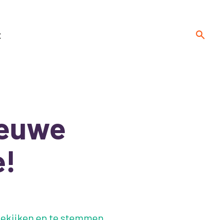
t
ieuwe
e!
ekijken en te stemmen.