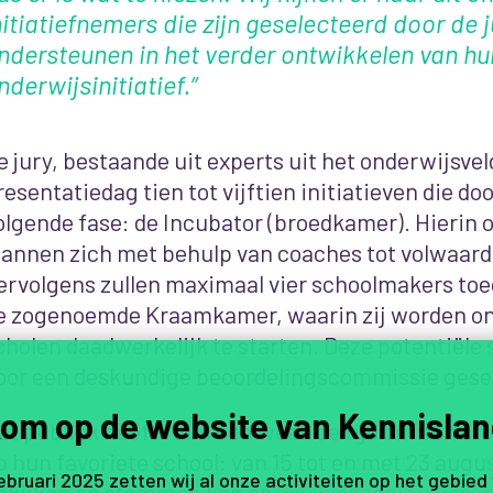
nitiatiefnemers die zijn geselecteerd door de j
ndersteunen in het verder ontwikkelen van hu
nderwijsinitiatief.”
e jury, bestaande uit experts uit het onderwijsveld
resentatiedag tien tot vijftien initiatieven die d
olgende fase: de Incubator (broedkamer). Hierin 
lannen zich met behulp van coaches tot volwaard
ervolgens zullen maximaal vier schoolmakers toe
e zogenoemde Kraamkamer, waarin zij worden o
cholen daadwerkelijk te starten.
Deze potentiële
oor een deskundige beoordelingscommissie gese
om op de website van Kennislan
et publiek heeft ruim een week de tijd om een st
p hun favoriete school: van 15 tot en met 23 augu
februari 2025 zetten wij al onze activiteiten op het gebied
ekijken en stemmen kan op
www.onzenieuwescho