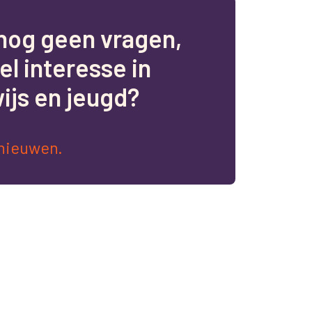
n
o
g
g
e
e
n
v
r
a
g
e
n
,
e
l
i
n
t
e
r
e
s
s
e
i
n
w
i
j
s
e
n
j
e
u
g
d
?
nieuwen.