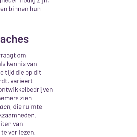
len binnen hun
oaches
vraagt om
ls kennis van
tijd die op dit
dt, varieert
 ontwikkelbedrijven
nemers zien
oach
, die ruimte
erkzaamheden.
eiten van
te verliezen.