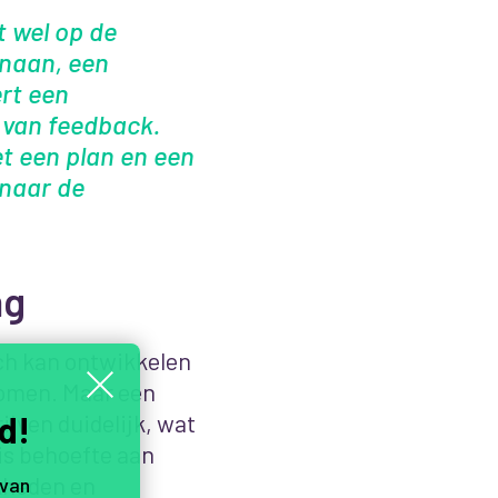
t wel op de
enaan, een
rt een
 van feedback.
t een plan en een
 naar de
ng
ch kan ontwikkelen
komen. Maar een
d!
rijven duidelijk, wat
is behoefte aan
kheden en
 van