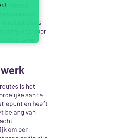
monitoren.
vol
r
r een nieuwe
 verdiept diens
houding waardoor
 productiever
twerk
routes is het
rdelijke aan te
atiepunt en heeft
t belang van
dacht
ijk om per
gheden nodig zijn
,