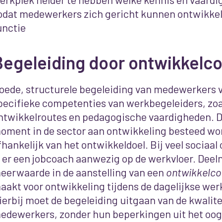
odat medewerkers zich gericht kunnen ontwikke
unctie
Begeleiding door ontwikkelc
oede, structurele begeleiding van medewerkers 
pecifieke competenties van werkbegeleiders, zoa
ntwikkelroutes en pedagogische vaardigheden. De 
oment in de sector aan ontwikkeling besteed wor
fhankelijk van het ontwikkeldoel. Bij veel sociaal
s er een jobcoach aanwezig op de werkvloer. Deel
eerwaarde in de aanstelling van een
ontwikkelc
aakt voor ontwikkeling tijdens de dagelijkse w
ierbij moet de begeleiding uitgaan van de kwalit
edewerkers, zonder hun beperkingen uit het oog 