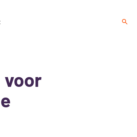
t
 voor
le