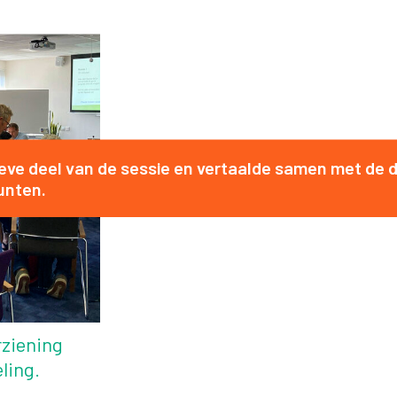
tieve deel van de sessie en vertaalde samen met d
unten.
rziening
ling.