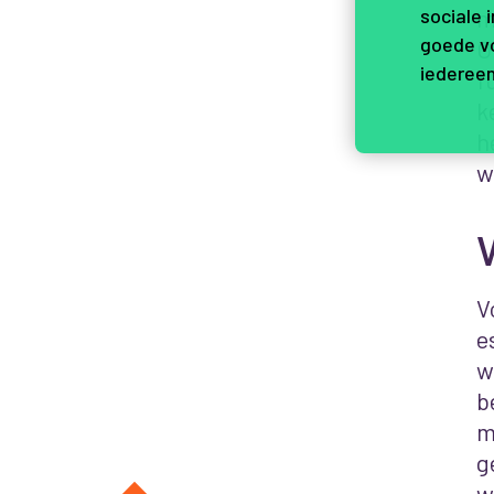
m
sociale 
goede vo
O
iedereen
f
k
h
w
V
e
w
b
m
g
w