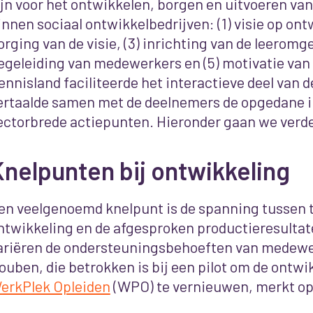
ijn voor het ontwikkelen, borgen en uitvoeren va
innen sociaal ontwikkelbedrijven: (1) visie op ont
orging van de visie, (3) inrichting van de leeromge
egeleiding van medewerkers en (5) motivatie va
ennisland faciliteerde het interactieve deel van d
ertaalde samen met de deelnemers de opgedane i
ectorbrede actiepunten. Hieronder gaan we verder
nelpunten bij ontwikkeling
en veelgenoemd knelpunt is de spanning tussen t
ntwikkeling en de afgesproken productieresultat
ariëren de ondersteuningsbehoeften van medewer
ouben, die betrokken is bij een pilot om de ontw
erkPlek Opleiden
(WPO)
te vernieuwen, merkt o