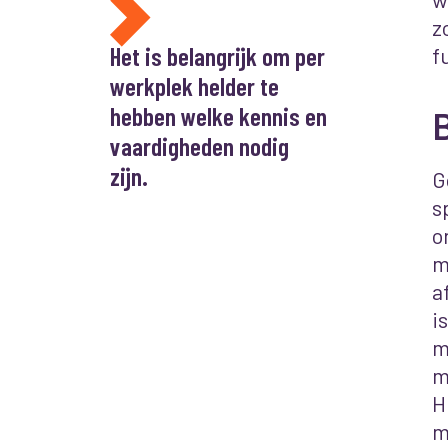
z
Het is belangrijk om per
f
werkplek helder te
hebben welke kennis en
vaardigheden nodig
zijn.
G
s
o
m
a
i
m
m
H
m