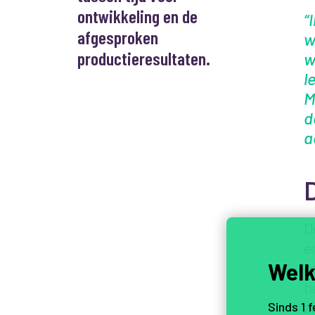
ontwikkeling en de
“
afgesproken
w
productieresultaten.
w
l
M
d
a
D
D
e
Welk
e
h
z
Sinds 1 