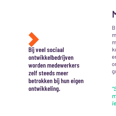
B
m
m
Bij veel sociaal
k
ontwikkelbedrijven
e
o
worden medewerkers
g
zelf steeds meer
betrokken bij hun eigen
ontwikkeling.
“
m
i