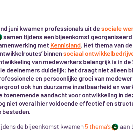
ind juni kwamen professionals uit de
sociale we
samen tijdens een bijeenkomst georganiseerd
1
amenwerking met
Kennisland
. Het thema van d
ontwikkelroutes’ binnen
sociaal ontwikkelbedrijv
ntwikkeling van medewerkers belangrijk is in de
lle deelnemers duidelijk: het draagt niet alleen b
rofessionele en persoonlijke groei van medewe
ergroot ook hun duurzame inzetbaarheid en wer
e toenemende aandacht voor ontwikkeling in deze
og niet overal hier voldoende effectief en struc
e besteden.
ijdens de bijeenkomst kwamen
5 thema’s
aan b
4