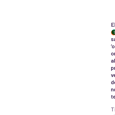
E
s
‘
o
a
p
v
d
n
t
T