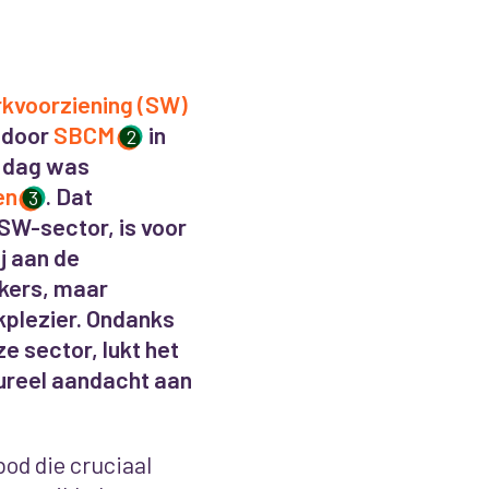
rkvoorziening (SW)
 door
SBCM
in
2
e dag was
en
. Dat
3
 SW-sector, is voor
ij aan de
rkers, maar
kplezier. Ondanks
 sector, lukt het
tureel aandacht aan
od die cruciaal