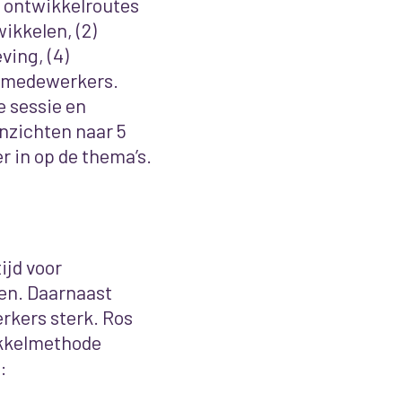
n ontwikkelroutes
wikkelen, (2)
ving, (4)
n medewerkers.
e sessie en
nzichten naar 5
 in op de thema’s.
ijd voor
en.
Daarnaast
kers sterk. Ros
ikkelmethode
p: