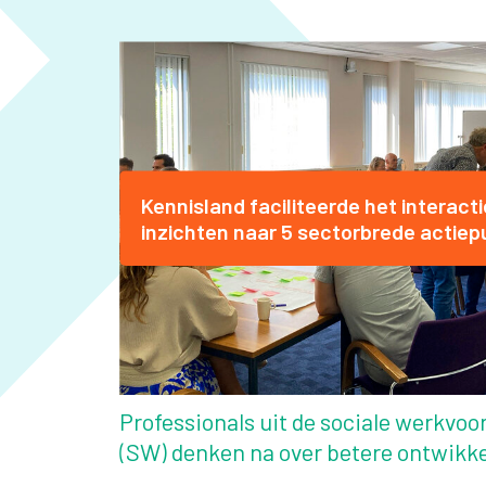
Kennisland faciliteerde het interac
inzichten naar 5 sectorbrede actiep
Professionals uit de sociale werkvoo
(SW) denken na over betere ontwikke