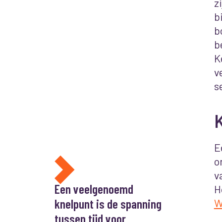
z
b
b
b
K
v
s
K
E
o
v
Een veelgenoemd
H
knelpunt is de spanning
W
tussen tijd voor