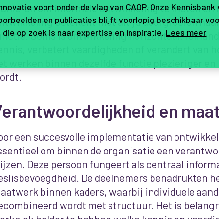
anieren om informele ontwikkeling te meten en 
innovatie voort onder de vlag van
CAOP
. Onze
Kennisbank
orbeelden en publicaties blijft voorlopig beschikbaar voo
ntwikkeling betekent niet altijd doorgroeien naa
 die op zoek is naar expertise en inspiratie.
Lees meer
unctie. Soms is ontwikkeling horizontaal: iemand
ennis, verbetert vaardigheden of verandert van 
et werken binnen dezelfde functie plezieriger en
ordt.
Verantwoordelijkheid en maa
oor een succesvolle implementatie van ontwikkel
ssentieel om binnen de organisatie een verantwoo
ijzen. Deze persoon fungeert als centraal inform
eslisbevoegdheid. De deelnemers benadrukten he
aatwerk binnen kaders, waarbij individuele aan
ecombineerd wordt met structuur. Het is belangr
erkplek helder te hebben welke kennis en vaardi