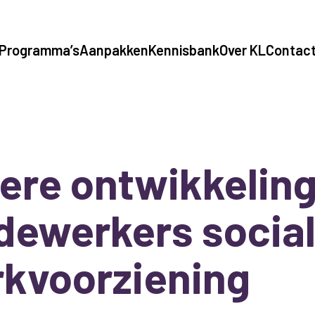
Programma’s
Aanpakken
Kennisbank
Over KL
Contac
ere ontwikkeling
ewerkers socia
kvoorziening