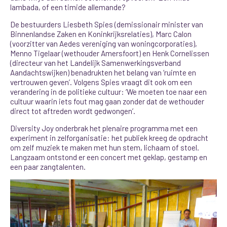
lambada, of een timide allemande?
De bestuurders Liesbeth Spies (demissionair minister van
Binnenlandse Zaken en Koninkrijksrelaties), Marc Calon
(voorzitter van Aedes vereniging van woningcorporaties),
Menno Tigelaar (wethouder Amersfoort) en Henk Cornelissen
(directeur van het Landelijk Samenwerkingsverband
Aandachtswijken) benadrukten het belang van ‘ruimte en
vertrouwen geven’. Volgens Spies vraagt dit ook om een
verandering in de politieke cultuur: ‘We moeten toe naar een
cultuur waarin iets fout mag gaan zonder dat de wethouder
direct tot aftreden wordt gedwongen’.
Diversity Joy onderbrak het plenaire programma met een
experiment in zelforganisatie: het publiek kreeg de opdracht
om zelf muziek te maken met hun stem, lichaam of stoel.
Langzaam ontstond er een concert met geklap, gestamp en
een paar zangtalenten.