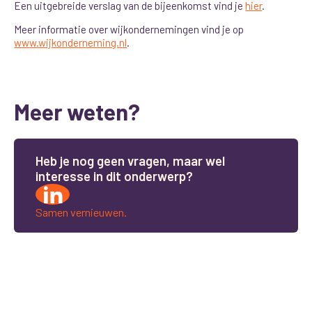
Een uitgebreide verslag van de bijeenkomst vind je
hier
.
Meer informatie over wijkondernemingen vind je op
www.wijkonderneming.nl
.
Meer weten?
H
e
b
j
e
n
o
g
g
e
e
n
v
r
a
g
e
n
,
m
a
a
r
w
e
l
i
n
t
e
r
e
s
s
e
i
n
d
i
t
o
n
d
e
r
w
e
r
p
?
Samen vernieuwen.