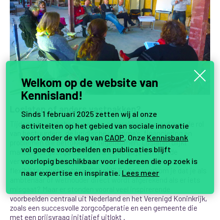
Welkom op de website van
Kennisland!
Loslaten of anders vastpakken?
Sinds 1 februari 2025 zetten wij al onze
Tijdens de workshops werden gesprekken gevoerd over de rol
activiteiten op het gebied van sociale innovatie
van bestuurders, de juridische dilemma’s, financiering en
voort onder de vlag van
CAOP
. Onze
Kennisbank
problemen die betrokkenen tegenkomen. Loslaten blijkt
vol goede voorbeelden en publicaties blijft
makkelijker gezegd dan gedaan: hoe ga je om met de
voorlopig beschikbaar voor iedereen die op zoek is
verschillende belangen in een stad en hoe combineer je
flexibiliteit met rechtsgelijkheid? En hoe voorkom je dat je als
naar expertise en inspiratie.
Lees meer
ambtenaar of wethouder direct wordt afgerekend als er iets
misgaat? Maar er stonden vooral veel inspirerende
voorbeelden centraal uit Nederland en het Verenigd Koninkrijk,
zoals een succesvolle zorgcoöperatie en een gemeente die
met een prijsvraag initiatief uitlokt .