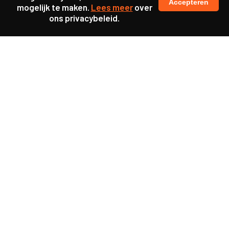
Accepteren
mogelijk te maken.
Lees meer
over
ons privacybeleid.
Samen maakten we ons sterk voor
meer prioriteit voor gezondheid in onze samenleving.
kennis en ervaring van jongeren en onderwijsprofessionals
als uitgangspunt voor beter onderwijs.
een beter functionerende overheid door versterkte
samenwerking met bewoners.
info@caop.nl
Praktische informatie