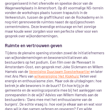
georganiseerd in het sfeervolle en speelse decor van de
Wagenwerkplaats in Amersfoort. Op dit voormalige NS-terrein
vonden de workshops plaats tussen trapauto’s in de
Verkeerstuin, tussen de graffitikunst van de Rockademy en in
nog niet gerenoveerde ruimtes naast de opzijgeschoven
cementmolens. Deze levendige entourage en het zonnige
maar koude weer zorgden voor een perfecte sfeer voor een
gesprek over wijkondernemingen.
Ruimte en vertrouwen geven
Tijdens de plenaire opening stonden zowel de initiatiefnemers
van wijkondernemingen en bewonersinitiatieven als
bestuurders op het podium. Een film over de Meevaart in
Amsterdam-Oost, een gesprek met Joke Sickmann en Willem
Hamels van de
Vereniging Duurzaam Soesterkwartier
en later
met Ans Mers van
wijkvereniging ‘Het Klokhuis’
lieten veel
energie en enthousiasme zien. Maar ook de uitdagingen: hoe
betrek je alle bewoners in de buurt? En hoe krijg je de
gemeente en de woningcorporatie mee bij het aanleggen van
zonnepanelen in de wijk? Advies van Willem Hamels aan de
bestuurders: ‘Dans mee met het enthousiasme van de
burgers’. De echte vraag is: hoe voel je elkaar aan en wat voor
dans wil je dan samen oefenen en opvoeren? Een wilde