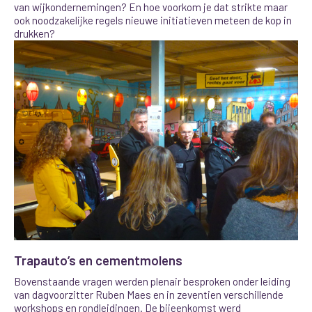
van wijkondernemingen? En hoe voorkom je dat strikte maar
ook noodzakelijke regels nieuwe initiatieven meteen de kop in
drukken?
Trapauto’s en cementmolens
Bovenstaande vragen werden plenair besproken onder leiding
van dagvoorzitter Ruben Maes en in zeventien verschillende
workshops en rondleidingen. De bijeenkomst werd