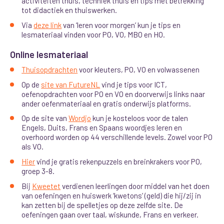
activiteiten thuis, techniek thuis en tips met betrekking
tot didactiek en thuiswerken.
Via
deze link
van ‘leren voor morgen’ kun je tips en
lesmateriaal vinden voor PO, VO, MBO en HO.
Online lesmateriaal
Thuisopdrachten
voor kleuters, PO, VO en volwassenen
Op de
site van FutureNL
vind je tips voor ICT,
oefenopdrachten voor PO en VO en doorverwijs links naar
ander oefenmateriaal en gratis onderwijs platforms.
Op de site van
Wordjo
kun je kosteloos voor de talen
Engels, Duits, Frans en Spaans woordjes leren en
overhoord worden op 44 verschillende levels. Zowel voor PO
als VO.
Hier
vind je gratis rekenpuzzels en breinkrakers voor PO,
groep 3-8.
Bij
Kweetet
verdienen leerlingen door middel van het doen
van oefeningen en huiswerk ‘kwetons’ (geld) die hij/zij in
kan zetten bij de spelletjes op deze zelfde site. De
oefeningen gaan over taal, wiskunde, Frans en verkeer.