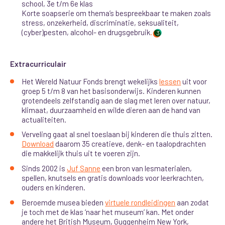
school, 3e t/m 6e klas
Korte soapserie om thema’s bespreekbaar te maken zoals
stress, onzekerheid, discriminatie, seksualiteit,
(cyber)pesten, alcohol- en drugsgebruik
.
3
Extracurriculair
Het Wereld Natuur Fonds brengt wekelijks
lessen
uit voor
groep 5 t/m 8 van het basisonderwijs. Kinderen kunnen
grotendeels zelfstandig aan de slag met leren over natuur,
klimaat, duurzaamheid en wilde dieren aan de hand van
actualiteiten.
Verveling gaat al snel toeslaan bij kinderen die thuis zitten.
Download
daarom 35 creatieve, denk- en taalopdrachten
die makkelijk thuis uit te voeren zijn.
Sinds 2002 is
Juf Sanne
een bron van lesmaterialen,
spellen, knutsels en gratis downloads voor leerkrachten,
ouders en kinderen.
Beroemde musea bieden
virtuele rondleidingen
aan zodat
je toch met de klas ‘naar het museum’ kan. Met onder
andere het British Museum, Guggenheim New York,