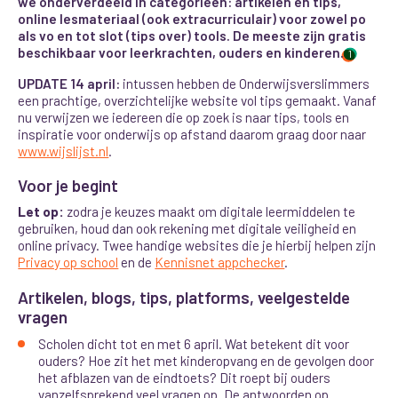
we onderverdeeld in categorieën: artikelen en tips,
online lesmateriaal (ook extracurriculair) voor zowel po
als vo en tot slot (tips over) tools. De meeste zijn gratis
beschikbaar voor leerkrachten, ouders en kinderen.
1
UPDATE 14 april:
intussen hebben de Onderwijsverslimmers
een prachtige, overzichtelijke website vol tips gemaakt. Vanaf
nu verwijzen we iedereen die op zoek is naar tips, tools en
inspiratie voor onderwijs op afstand daarom graag door naar
www.wijslijst.nl
.
Voor je begint
Let op:
zodra je keuzes maakt om digitale leermiddelen te
gebruiken, houd dan ook rekening met digitale veiligheid en
online privacy. Twee handige websites die je hierbij helpen zijn
Privacy op school
en de
Kennisnet appchecker
.
Artikelen, blogs, tips, platforms, veelgestelde
vragen
Scholen dicht tot en met 6 april. Wat betekent dit voor
ouders? Hoe zit het met kinderopvang en de gevolgen door
het afblazen van de eindtoets? Dit roept bij ouders
vanzelfsprekend veel vragen op. De antwoorden op