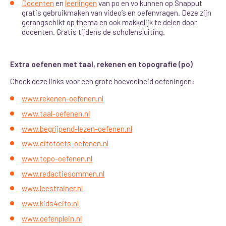
Docenten
en
leerlingen
van po en vo kunnen op Snapput
gratis gebruikmaken van video’s en oefenvragen. Deze zijn
gerangschikt op thema en ook makkelijk te delen door
docenten. Gratis tijdens de scholensluiting.
Extra oefenen met taal, rekenen en topografie (po)
Check deze links voor een grote hoeveelheid oefeningen:
www.rekenen-oefenen.nl
www.taal-oefenen.nl
www.begrijpend-lezen-oefenen.nl
www.citotoets-oefenen.nl
www.topo-oefenen.nl
www.redactiesommen.nl
www.leestrainer.nl
www.kids4cito.nl
www.oefenplein.nl