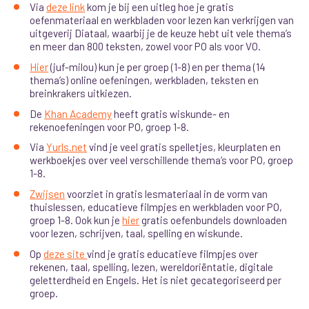
Via
deze link
kom je bij een uitleg hoe je gratis
oefenmateriaal en werkbladen voor lezen kan verkrijgen van
uitgeverij Diataal, waarbij je de keuze hebt uit vele thema’s
en meer dan 800 teksten, zowel voor PO als voor VO.
Hier
(juf-milou) kun je per groep (1-8) en per thema (14
thema’s) online oefeningen, werkbladen, teksten en
breinkrakers uitkiezen.
De
Khan Academy
heeft gratis wiskunde- en
rekenoefeningen voor PO, groep 1-8.
Via
Yurls.net
vind je veel gratis spelletjes, kleurplaten en
werkboekjes over veel verschillende thema’s voor PO, groep
1-8.
Zwijsen
voorziet in gratis lesmateriaal in de vorm van
thuislessen, educatieve filmpjes en werkbladen voor PO,
groep 1-8. Ook kun je
hier
gratis oefenbundels downloaden
voor lezen, schrijven, taal, spelling en wiskunde.
Op
deze site
vind je gratis educatieve filmpjes over
rekenen, taal, spelling, lezen, wereldoriëntatie, digitale
geletterdheid en Engels. Het is niet gecategoriseerd per
groep.