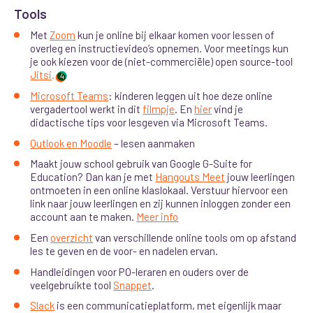
Tools
Met
Zoom
kun je online bij elkaar komen voor lessen of
overleg en instructievideo’s opnemen. Voor meetings kun
je ook kiezen voor de (niet-commerciële) open source-tool
Jitsi
.
4
Microsoft Teams
: kinderen leggen uit hoe deze online
vergadertool werkt in dit
filmpje
. En
hier
vind je
didactische tips voor lesgeven via Microsoft Teams.
Outlook en Moodle
– lesen aanmaken
Maakt jouw school gebruik van Google G-Suite for
Education? Dan kan je met
Hangouts Meet
jouw leerlingen
ontmoeten in een online klaslokaal. Verstuur hiervoor een
link naar jouw leerlingen en zij kunnen inloggen zonder een
account aan te maken.
Meer info
Een
overzicht
van verschillende online tools om op afstand
les te geven en de voor- en nadelen ervan.
Handleidingen voor PO-leraren en ouders over de
veelgebruikte tool
Snappet
.
Slack
is een communicatieplatform, met eigenlijk maar