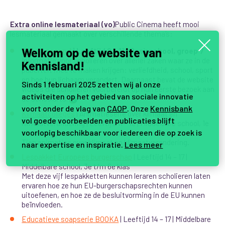
Extra online lesmateriaal (vo)
Public Cinema heeft mooi
lesmateriaal gemaakt over verschillende thema’s:
Welkom op de website van
Puber gezond
| Leeftijd 9 – 11 | Basisschool, groep 7
Informatie voor scholieren over allerlei zaken waar ze in de
Kennisland!
puberteit mee te maken krijgen: verliefdheid, school, sport
en hoe hun lichaam verandert. Daarnaast bevat de website
Sinds 1 februari 2025 zetten wij al onze
video’s die scholieren voorbereidt op hun eerste bezoek aan
activiteiten op het gebied van sociale innovatie
de schoolarts
.
2
voort onder de vlag van
CAOP
. Onze
Kennisbank
Klimaatcolleges
| Animatieserie over klimaat en
vol goede voorbeelden en publicaties blijft
klimaatverandering | Leeftijd 11 – 15 | Middelbare school, 1e
voorlopig beschikbaar voor iedereen die op zoek is
t/m 4e klas
Tien animaties over klimaat en klimaatverandering.
naar expertise en inspiratie.
Lees meer
Lespakket Europees burgerschap
| Leeftijd 14 – 17 |
Middelbare school, 3e t/m 6e klas
Met deze vijf lespakketten kunnen leraren scholieren laten
ervaren hoe ze hun EU-burgerschapsrechten kunnen
uitoefenen, en hoe ze de besluitvorming in de EU kunnen
beïnvloeden.
Educatieve soapserie BOOKA
| Leeftijd 14 – 17 | Middelbare