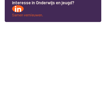
i
n
t
e
r
e
s
s
e
i
n
O
n
d
e
r
w
i
j
s
e
n
j
e
u
g
d
?
Samen vernieuwen.