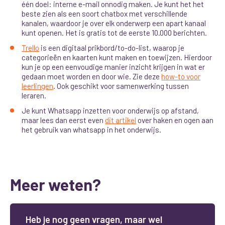
één doel: interne e-mail onnodig maken. Je kunt het het
beste zien als een soort chatbox met verschillende
kanalen, waardoor je over elk onderwerp een apart kanaal
kunt openen. Het is gratis tot de eerste 10.000 berichten.
Trello
is een digitaal prikbord/to-do-list, waarop je
categorieën en kaarten kunt maken en toewijzen. Hierdoor
kun je op een eenvoudige manier inzicht krijgen in wat er
gedaan moet worden en door wie. Zie deze
how-to voor
leerlingen
. Ook geschikt voor samenwerking tussen
leraren.
Je kunt Whatsapp inzetten voor onderwijs op afstand,
maar lees dan eerst even
dit artikel
over haken en ogen aan
het gebruik van whatsapp in het onderwijs.
Meer weten?
H
e
b
j
e
n
o
g
g
e
e
n
v
r
a
g
e
n
,
m
a
a
r
w
e
l