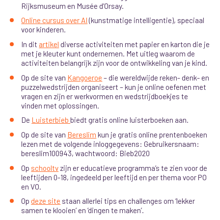
Rijksmuseum en Musée d’Orsay.
Online cursus over AI
(kunstmatige intelligentie), speciaal
voor kinderen.
In dit
artikel
diverse activiteiten met papier en karton die je
met je kleuter kunt ondernemen. Met uitleg waarom de
activiteiten belangrijk zijn voor de ontwikkeling van je kind.
Op de site van
Kangoeroe
– die wereldwijde reken- denk- en
puzzelwedstrijden organiseert – kun je online oefenen met
vragen en zijn er werkvormen en wedstrijdboekjes te
vinden met oplossingen.
De
Luisterbieb
biedt gratis online luisterboeken aan.
Op de site van
Bereslim
kun je gratis online prentenboeken
lezen met de volgende inloggegevens: Gebruikersnaam:
bereslim100943, wachtwoord: Bieb2020
Op
schooltv
zijn er educatieve programma’s te zien voor de
leeftijden 0-18, ingedeeld per leeftijd en per thema voor PO
en VO.
Op
deze site
staan allerlei tips en challenges om ‘lekker
samen te klooien’ en ‘dingen te maken’.