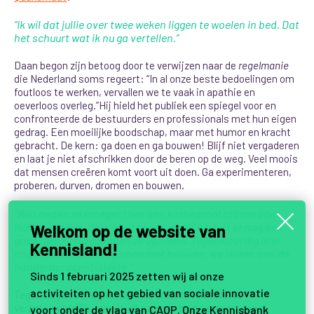
“Ik wil dat jullie over twee weken liggen te woelen in bed. Dat
het schuurt wat ik nu ga vertellen.”
Daan begon zijn betoog door te verwijzen naar de
regelmanie
die Nederland soms regeert: “In al onze beste bedoelingen om
foutloos te werken, vervallen we te vaak in apathie en
oeverloos overleg.”
Hij hield het publiek een spiegel voor en
confronteerde de bestuurders en professionals met hun eigen
gedrag. Een moeilijke boodschap, maar met humor en kracht
gebracht. De kern: ga doen en ga bouwen! Blijf niet vergaderen
en laat je niet afschrikken door de beren op de weg. Veel moois
dat mensen creëren komt voort uit doen. Ga experimenteren,
proberen, durven, dromen en bouwen.
“Wat deden ze vroeger toen een kathedraal afbrandde?
Huilen, bidden, daarna vroegen ze: ‘Wie heeft er nog een
Welkom op de website van
goed idee?’ en begonnen ze opnieuw. Tegenwoordig is er
Kennisland!
angst alleen al te beginnen met bouwen, we leiden aan de
honderdprocent-ziekte.”
Sinds 1 februari 2025 zetten wij al onze
activiteiten op het gebied van sociale innovatie
Tegenslagen scherpen juist de creativiteit. Voel je
verantwoordelijk, spreek elkaar aan, begin ergens, maak
voort onder de vlag van
CAOP
. Onze
Kennisbank