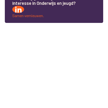
i
n
t
e
r
e
s
s
e
i
n
O
n
d
e
r
w
i
j
s
e
n
j
e
u
g
d
?
Samen vernieuwen.