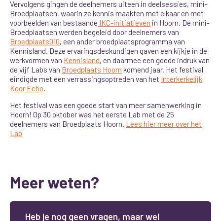
Vervolgens gingen de deelnemers uiteen in deelsessies, mini-
Broedplaatsen, waarin ze kennis maakten met elkaar en met
voorbeelden van bestaande
IKC-initiatieven
in Hoorn. De mini-
Broedplaatsen werden begeleid door deelnemers van
Broedplaats010
, een ander broedplaatsprogramma van
Kennisland. Deze ervaringsdeskundigen gaven een kijkje in de
werkvormen van
Kennisland
, en daarmee een goede indruk van
de vijf Labs van
Broedplaats Hoorn
komend jaar. Het festival
eindigde met een verrassingsoptreden van het
Interkerkelijk
Koor Echo
.
Het festival was een goede start van meer samenwerking in
Hoorn! Op 30 oktober was het eerste Lab met de 25
deelnemers van Broedplaats Hoorn.
Lees hier meer over het
Lab
Meer weten?
H
e
b
j
e
n
o
g
g
e
e
n
v
r
a
g
e
n
,
m
a
a
r
w
e
l