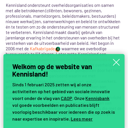
Kennisland ondersteunt overheidsorganisaties om samen
met alle betrokkenen (cliënten, bewoners, gezinnen,
professionals, mantelzorgers, beleidsmakers, bestuurders)
nieuwe werkwijzen, samenwerkingen en beleid te ontwikkelen
én te testen om zo de ondersteuning van mensen structureel
te verbeteren.
Kennisland maakt daarbij gebruik van
jarenlange ervaring in het ondersteunen van overheden bij het
versterken van de uitvoerbaarheid van beleid. Het begon in
2006 met de
Kafkabrigade
waarmee we overbodige
6
bureaucratie te lijf gingen. Later zette Kennisland een
netwerk van vernieuwers binnen het Rijk, de provincies en
gemeenten
op om slimmer werken binnen de overheid te
Welkom op de website van
7
bevorderen. Vanaf 2015
hebben we in gemeenten door het hele
Kennisland!
land
social labs
georganiseerd waarin we met
8
uiteenlopende groepen (jongeren, ouderen, welzijnswerkers,
Sinds 1 februari 2025 zetten wij al onze
professionals, politie, lokale ondernemers) werken aan
activiteiten op het gebied van sociale innovatie
vraagstukken als jeugdwerkloosheid, veiligheid, sociale
cohesie, eenzaamheid en zorg in de wijk. De laatste jaren richt
voort onder de vlag van
CAOP
. Onze
Kennisbank
Kennisland zich vooral op het opzetten en begeleiden van
vol goede voorbeelden en publicaties blijft
lerende communities van ambtenaren en bewoners die met de
voorlopig beschikbaar voor iedereen die op zoek is
inzet van
design thinking
en
actieonderzoek
verbeteringen
naar expertise en inspiratie.
Lees meer
ontwerpen voor
publieke diensten
.
9