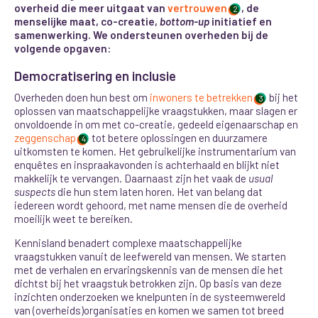
overheid die meer uitgaat van
vertrouwen
, de
2
menselijke maat, co-creatie,
bottom-up
initiatief en
samenwerking. We ondersteunen overheden bij de
volgende opgaven:
Democratisering en inclusie
Overheden doen hun best om
inwoners te betrekken
bij het
3
oplossen van maatschappelijke vraagstukken, maar slagen er
onvoldoende in om met co-creatie, gedeeld eigenaarschap en
zeggenschap
tot betere oplossingen en duurzamere
4
uitkomsten te komen. Het gebruikelijke instrumentarium van
enquêtes en inspraakavonden is achterhaald en blijkt niet
makkelijk te vervangen. Daarnaast zijn
het vaak de
usual
suspects
die hun stem laten horen. Het van belang dat
iedereen wordt gehoord, met name mensen die de overheid
moeilijk weet te bereiken.
Kennisland benadert complexe maatschappelijke
vraagstukken vanuit de leefwereld van mensen. We starten
met de verhalen en ervaringskennis van de mensen die het
dichtst bij het vraagstuk betrokken zijn. Op basis van deze
inzichten onderzoeken we knelpunten in de systeemwereld
van (overheids)organisaties en komen we samen tot breed