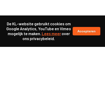
De KL-website gebruikt cookies om
Google Analytics, YouTube en Vimeo
Accepteren
mogelijk te maken.
Lees meer
over
ons privacybeleid.
Ook interessant
Update
KL25 Workshop ‘De
toekomst van werkgeluk’
Update
KL25 Workshop ‘Power