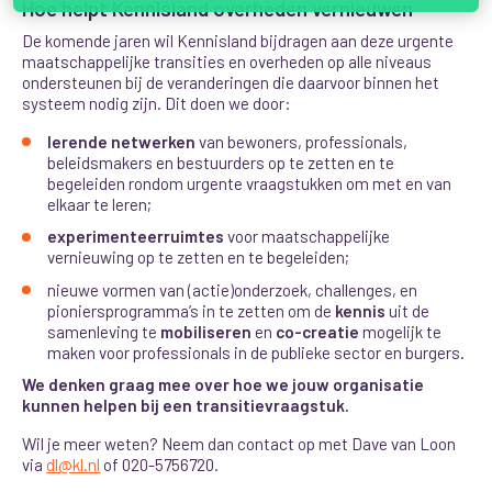
Hoe helpt Kennisland overheden vernieuwen
De komende jaren wil Kennisland bijdragen aan deze urgente
maatschappelijke transities en overheden op alle niveaus
ondersteunen bij de veranderingen die daarvoor binnen het
systeem nodig zijn. Dit doen we door:
lerende netwerken
van bewoners, professionals,
beleidsmakers en bestuurders op te zetten en te
begeleiden rondom urgente vraagstukken om met en van
elkaar te leren;
experimenteerruimtes
voor maatschappelijke
vernieuwing op te zetten en te begeleiden;
nieuwe vormen van (actie)onderzoek, challenges, en
pioniersprogramma’s in te zetten om de
kennis
uit de
samenleving te
mobiliseren
en
co-creatie
mogelijk te
maken voor professionals in de publieke sector en burgers.
We denken graag mee over hoe we jouw organisatie
kunnen helpen bij een transitievraagstuk.
Wil je meer weten? Neem dan contact op met Dave van Loon
via
dl@kl.nl
of 020-5756720.