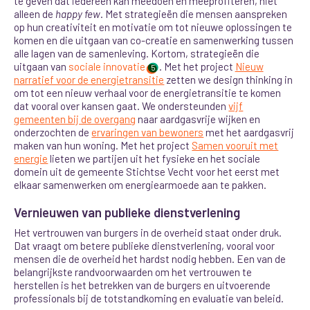
te geven dat iedereen kan meedoen en meeprofiteren, niet
alleen de
happy few
. Met strategieën die mensen aanspreken
op hun creativiteit en motivatie om tot nieuwe oplossingen te
komen en die uitgaan van co-creatie en samenwerking tussen
alle lagen van de samenleving. Kortom, strategieën die
uitgaan van
sociale innovatie
.
Met het project
Nieuw
5
narratief voor de energietransitie
zetten we design thinking in
om tot een nieuw verhaal voor de energietransitie te komen
dat vooral over kansen gaat. We ondersteunden
vijf
gemeenten bij de overgang
n
aar aardgasvrije wijken e
n
onderzochten de
ervaringen van bewoners
met het aardgasvrij
maken van hun woning. Met het project
Samen vooruit met
energie
lieten we partijen uit het fysieke en het sociale
domein uit de gemeente Stichtse Vecht voor het eerst met
elkaar samenwerken om energiearmoede aan te pakken.
Vernieuwen van publieke dienstverlening
Het vertrouwen van burgers in de overheid staat onder druk.
Dat vraagt om betere publieke dienstverlening, vooral voor
mensen die de overheid het hardst nodig hebben. Een van de
belangrijkste randvoorwaarden om het vertrouwen te
herstellen is het betrekken van de burgers en uitvoerende
professionals bij de totstandkoming en evaluatie van beleid.