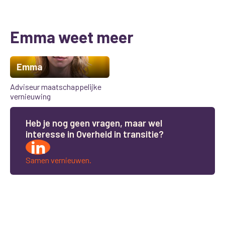
Emma weet meer
Emma
Adviseur maatschappelijke
vernieuwing
H
e
b
j
e
n
o
g
g
e
e
n
v
r
a
g
e
n
,
m
a
a
r
w
e
l
i
n
t
e
r
e
s
s
e
i
n
O
v
e
r
h
e
i
d
i
n
t
r
a
n
s
i
t
i
e
?
Samen vernieuwen.