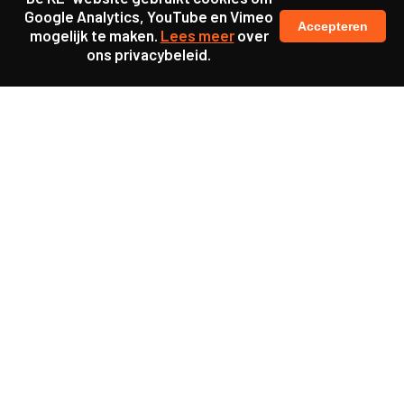
Google Analytics, YouTube en Vimeo
Accepteren
mogelijk te maken.
Lees meer
over
ons privacybeleid.
Samen maakten we ons sterk voor
meer prioriteit voor gezondheid in onze samenleving.
kennis en ervaring van jongeren en onderwijsprofessionals
als uitgangspunt voor beter onderwijs.
een beter functionerende overheid door versterkte
samenwerking met bewoners.
info@caop.nl
Praktische informatie