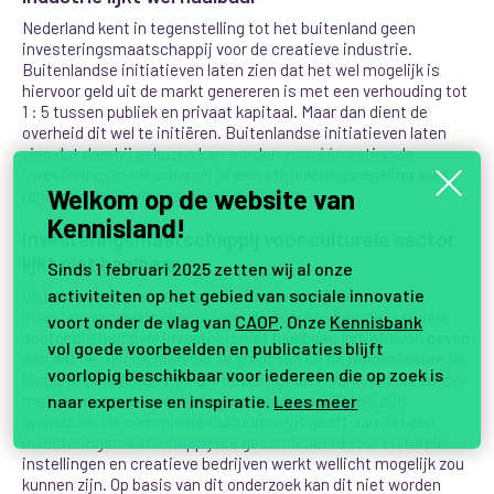
Nederland kent in tegenstelling tot het buitenland geen
investeringsmaatschappij voor de creatieve industrie.
Buitenlandse initiatieven laten zien dat het wel mogelijk is
hiervoor geld uit de markt genereren is met een verhouding tot
1 : 5 tussen publiek en privaat kapitaal. Maar dan dient de
overheid dit wel te initiëren. Buitenlandse initiatieven laten
zien dat daarbij gekozen kan worden voor één nationale
investeringsmaatschappij of een stimuleringsregeling voor
Welkom op de website van
regionale investeringsmaatschappijen.
Kennisland!
Investeringsmaatschappij voor culturele sector
lijkt niet haalbaar
Sinds 1 februari 2025 zetten wij al onze
activiteiten op het gebied van sociale innovatie
Op basis van de onderzochte initiatieven lijkt een
investeringsmaatschappij voor de gesubsidieerde culturele
voort onder de vlag van
CAOP
. Onze
Kennisbank
sector die risicovol investeert niet haalbaar. Initiatieven geven
vol goede voorbeelden en publicaties blijft
aan dat de risico’s hiervoor te groot zijn en de rendementen te
voorlopig beschikbaar voor iedereen die op zoek is
lastig te berekenen zijn. Dit bevestigt de ervaringen die eerder
naar expertise en inspiratie.
Lees meer
met de vroegere investeringsmaatschappij PAKC zijn
opgedaan. De commissie Cultuurprofijt geeft aan dat een
investeringsmaatschappij die gecombineerd voor culturele
instellingen en creatieve bedrijven werkt wellicht mogelijk zou
kunnen zijn. Op basis van dit onderzoek kan dit niet worden