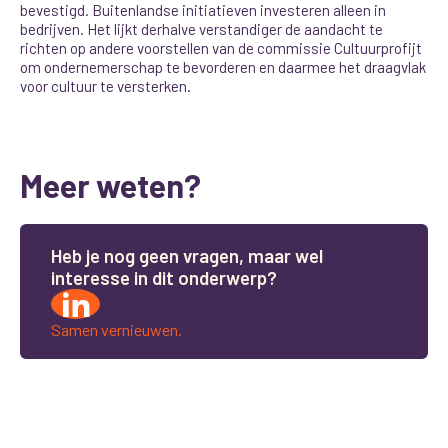
bevestigd. Buitenlandse initiatieven investeren alleen in
bedrijven. Het lijkt derhalve verstandiger de aandacht te
richten op andere voorstellen van de commissie Cultuurprofijt
om ondernemerschap te bevorderen en daarmee het draagvlak
voor cultuur te versterken.
Meer weten?
H
e
b
j
e
n
o
g
g
e
e
n
v
r
a
g
e
n
,
m
a
a
r
w
e
l
i
n
t
e
r
e
s
s
e
i
n
d
i
t
o
n
d
e
r
w
e
r
p
?
Samen vernieuwen.