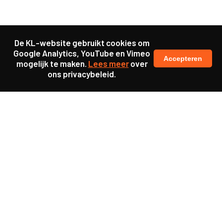
De KL-website gebruikt cookies om
Google Analytics, YouTube en Vimeo
Accepteren
mogelijk te maken.
Lees meer
over
ons privacybeleid.
Samen maakten we ons sterk voor
meer prioriteit voor gezondheid in onze samenleving.
kennis en ervaring van jongeren en onderwijsprofessionals
als uitgangspunt voor beter onderwijs.
een beter functionerende overheid door versterkte
samenwerking met bewoners.