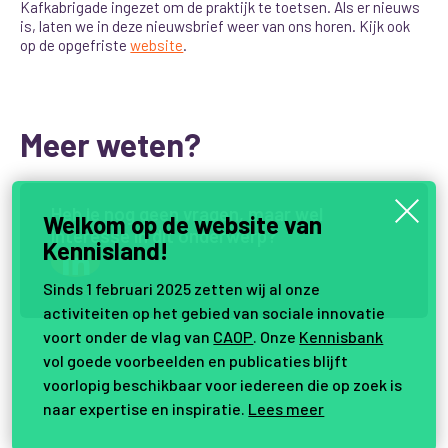
Kafkabrigade ingezet om de praktijk te toetsen. Als er nieuws
is, laten we in deze nieuwsbrief weer van ons horen. Kijk ook
op de opgefriste
website
.
Meer weten?
H
e
b
j
e
n
o
g
g
e
e
n
v
r
a
g
e
n
,
m
a
a
r
w
e
l
Welkom op de website van
i
n
t
e
r
e
s
s
e
i
n
d
i
t
o
n
d
e
r
w
e
r
p
?
Kennisland!
Samen vernieuwen.
Sinds 1 februari 2025 zetten wij al onze
activiteiten op het gebied van sociale innovatie
voort onder de vlag van
CAOP
. Onze
Kennisbank
vol goede voorbeelden en publicaties blijft
voorlopig beschikbaar voor iedereen die op zoek is
naar expertise en inspiratie.
Lees meer