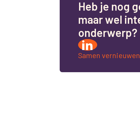
H
e
b
j
e
n
o
g
g
m
a
a
r
w
e
l
i
n
t
o
n
d
e
r
w
e
r
p
?
Samen vernieuwen