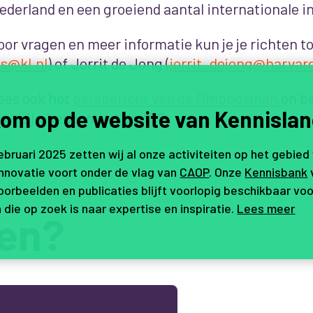
ederland en een groeiend aantal internationale in
oor vragen en meer informatie kun je je richten to
s@kl.nl
) of Jorrit de Jong (
jorrit_dejong@harvar
ees ook het
persbericht van de Ombudsman
en b
om op de website van Kennislan
ver zijn benoeming op AT5.
februari 2025 zetten wij al onze activiteiten op het gebied
innovatie voort onder de vlag van
CAOP
. Onze
Kennisbank
orbeelden en publicaties blijft voorlopig beschikbaar voo
 die op zoek is naar expertise en inspiratie.
Lees meer
en?