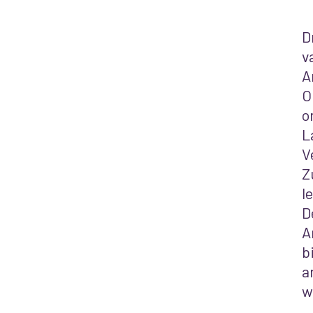
D
v
A
O
o
L
V
Z
l
D
A
b
a
w