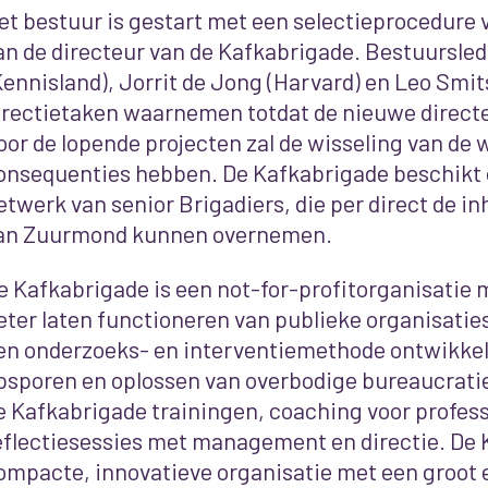
et bestuur is gestart met een selectieprocedure v
an de directeur van de Kafkabrigade. Bestuursled
Kennisland), Jorrit de Jong (Harvard) en Leo Smit
irectietaken waarnemen totdat de nieuwe directe
oor de lopende projecten zal de wisseling van de
onsequenties hebben. De Kafkabrigade beschikt 
etwerk van senior Brigadiers, die per direct de i
an Zuurmond kunnen overnemen.
e Kafkabrigade is een not-for-profitorganisatie m
eter laten functioneren van publieke organisaties
en onderzoeks- en interventiemethode ontwikkel
psporen en oplossen van overbodige bureaucratie
e Kafkabrigade trainingen, coaching voor profess
eflectiesessies met management en directie. De 
ompacte, innovatieve organisatie met een groot