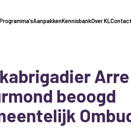
Programma’s
Aanpakken
Kennisbank
Over KL
Contac
kabrigadier Arre
urmond beoogd
meentelijk Omb