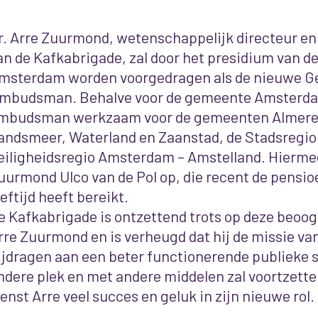
r. Arre Zuurmond, wetenschappelijk directeur e
an de Kafkabrigade, zal door het presidium van 
msterdam worden voorgedragen als de nieuwe G
mbudsman. Behalve voor de gemeente Amsterda
mbudsman werkzaam voor de gemeenten Almere
andsmeer, Waterland en Zaanstad, de Stadsregi
eiligheidsregio Amsterdam – Amstelland. Hiermee
uurmond Ulco van de Pol op, die recent de pensi
eeftijd heeft bereikt.
e Kafkabrigade is ontzettend trots op deze beo
rre Zuurmond en is verheugd dat hij de missie van
ijdragen aan een beter functionerende publieke s
ndere plek en met andere middelen zal voortzette
enst Arre veel succes en geluk in zijn nieuwe rol.