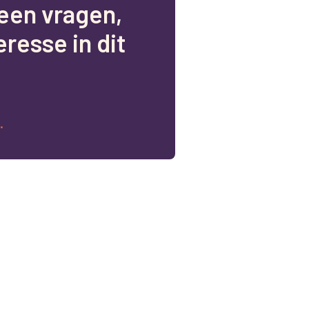
e
e
n
v
r
a
g
e
n
,
e
r
e
s
s
e
i
n
d
i
t
.