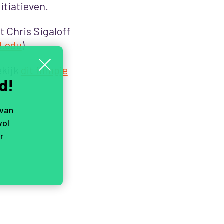
itiatieven.
t Chris Sigaloff
d.edu
)
ekijk
dit filmpje
d!
 van
vol
r