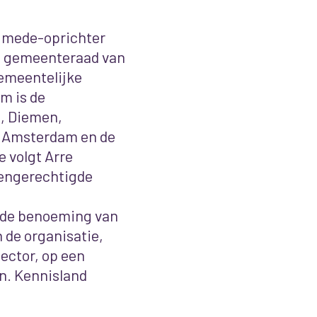
n mede-oprichter
de gemeenteraad van
emeentelijke
m is de
, Diemen,
o Amsterdam en de
 volgt Arre
oengerechtigde
ogde benoeming van
 de organisatie,
ector, op een
n. Kennisland