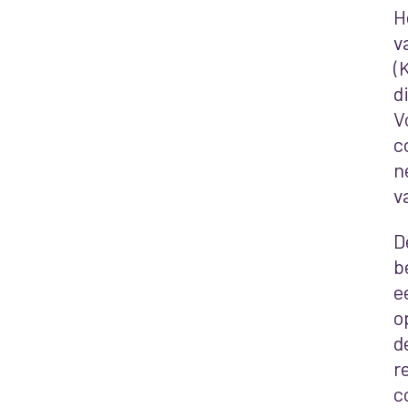
H
v
(
d
V
c
n
v
D
b
e
o
d
r
c