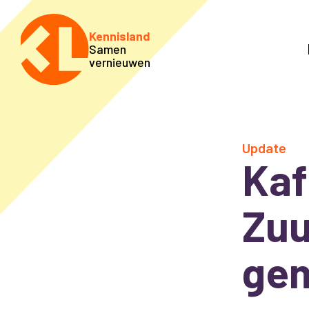
Kennisland
Samen
vernieuwen
Update
Kaf
Zu
ge