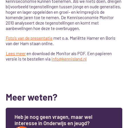
kenniseconomie kunnen toenemen. Als we niets doen, dreigen
bijvoorbeeld tegenstellingen tussen jonge en oude generaties,
hoger en lager opgeleiden en groei- en krimpregio’s de
komende jaren toe te nemen. De Kenniseconomie Monitor
2010 analyseert deze tegenstellingen en komt met
aanbevelingen hoe deze te overbruggen.
Foto’s van de presentatie
met o.a. Mariëtte Hamer en Boris
van der Ham staan online.
Lees meer
en download de Monitor als PDF. Een papieren
versie is te bestellen via
info@kennisland.nl
Meer weten?
H
e
b
j
e
n
o
g
g
e
e
n
v
r
a
g
e
n
,
m
a
a
r
w
e
l
i
n
t
e
r
e
s
s
e
i
n
O
n
d
e
r
w
i
j
s
e
n
j
e
u
g
d
?