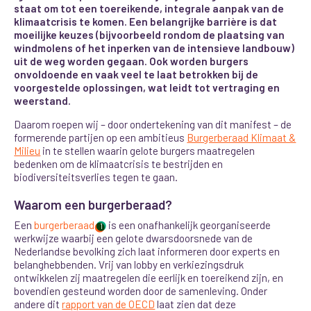
staat om tot een toereikende, integrale aanpak van de
klimaatcrisis te komen. Een belangrijke barrière is dat
moeilijke keuzes (bijvoorbeeld rondom de plaatsing van
windmolens of het inperken van de intensieve landbouw)
uit de weg worden gegaan. Ook worden burgers
onvoldoende en vaak veel te laat betrokken bij de
voorgestelde oplossingen, wat leidt tot vertraging en
weerstand.
Daarom roepen wij – door ondertekening van dit manifest – de
formerende partijen op een ambitieus
Burgerberaad Klimaat &
Milieu
in te stellen waarin gelote burgers maatregelen
bedenken om de klimaatcrisis te bestrijden en
biodiversiteitsverlies tegen te gaan.
Waarom een burgerberaad?
Een
burgerberaad
is een onafhankelijk georganiseerde
1
werkwijze
waarbij een gelote dwarsdoorsnede van de
Nederlandse bevolking zich laat informeren door experts en
belanghebbenden. Vrij van lobby en verkiezingsdruk
ontwikkelen zij maatregelen die eerlijk en toereikend zijn, en
bovendien gesteund worden door de samenleving. Onder
andere dit
rapport van de OECD
laat zien dat deze