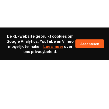
De KL-website gebruikt cookies om
Google Analytics, YouTube en Vimeo
Accepteren
mogelijk te maken.
Lees meer
over
ons privacybeleid.
Ook interessant
Update
KL25 Workshop ‘De
toekomst van werkgeluk’