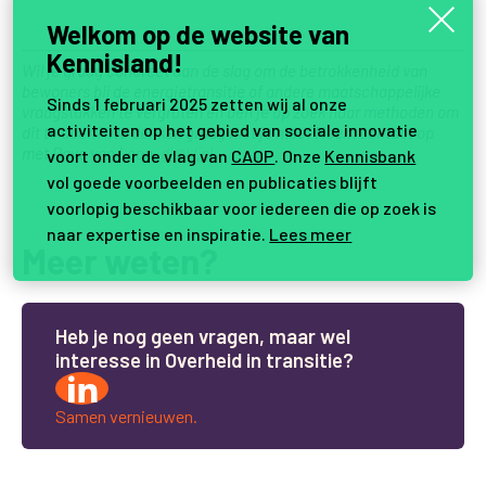
Welkom op de website van
Kennisland!
Wil je graag concreet aan de slag om de betrokkenheid van
bewoners bij de energietransitie of andere maatschappelijke
Sinds 1 februari 2025 zetten wij al onze
vraagstukken te vergroten en ben je op zoek naar methoden om
activiteiten op het gebied van sociale innovatie
dit te doen? We denken graag met je mee! Neem contact op
met Dave van Loon,
dl@kl.nl
voort onder de vlag van
CAOP
. Onze
Kennisbank
vol goede voorbeelden en publicaties blijft
voorlopig beschikbaar voor iedereen die op zoek is
naar expertise en inspiratie.
Lees meer
Meer weten?
H
e
b
j
e
n
o
g
g
e
e
n
v
r
a
g
e
n
,
m
a
a
r
w
e
l
i
n
t
e
r
e
s
s
e
i
n
O
v
e
r
h
e
i
d
i
n
t
r
a
n
s
i
t
i
e
?
Samen vernieuwen.