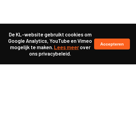
De KL-website gebruikt cookies om
Google Analytics, YouTube en Vimeo
Accepteren
mogelijk te maken.
Lees meer
over
ons privacybeleid.
Ook interessant
Update
KL25 Workshop ‘De
toekomst van werkgeluk’
Update