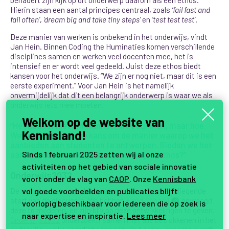
Hierin staan een aantal principes centraal, zoals
‘fail fast and
fail often’
,
‘dream big and take tiny steps’
en
‘test test test’
.
Deze manier van werken is onbekend in het onderwijs, vindt
Jan Hein. Binnen Coding the Huminaties komen verschillende
disciplines samen en werken veel docenten mee, het is
intensief en er wordt veel gedeeld. Juist deze ethos biedt
kansen voor het onderwijs. “We zijn er nog niet, maar dit is een
eerste experiment.” Voor Jan Hein is het namelijk
onvermijdelijk dat dit een belangrijk onderwerp is waar we als
onderwijs iets mee moeten.
Welkom op de website van
“Het gaat er niet om wanneer we beginnen, maar hoe.
Kennisland!
We hebben nu nog de kans om de manier waarop we het
aanbieden aan studenten te ontwerpen. Bieden we het
Sinds 1 februari 2025 zetten wij al onze
aan als koude skill of juist als werkwijze, ethos?”
activiteiten op het gebied van sociale innovatie
Onderwijs2032
voort onder de vlag van
CAOP
. Onze
Kennisbank
De verhalen van onze drie gasten zorgen voor een vliegende
vol goede voorbeelden en publicaties blijft
start van de discussie. We hebben
Farid Tabarki
gevraagd
2
voorlopig beschikbaar voor iedereen die op zoek is
deze te moderen, en zijn blik op deze ontwikkelingen te geven.
naar expertise en inspiratie.
Lees meer
Onderwijs2032
onderzoekt, samen met alle betrokkenen in het