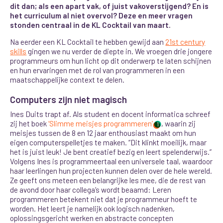
dit dan; als een apart vak, of juist vakoverstijgend? En is
het curriculum al niet overvol? Deze en meer vragen
stonden centraal in de KL Cocktail van maart.
Na eerder een KL Cocktail te hebben gewijd aan
21st century
skills
gingen we nu verder de diepte in. We vroegen drie jongere
programmeurs om hun licht op dit onderwerp te laten schijnen
en hun ervaringen met de rol van programmeren in een
maatschappelijke context te delen.
Computers zijn niet magisch
Ines Duits trapt af. Als student en docent informatica schreef
zij het boek
‘Slimme meisjes programmeren’
, waarin zij
1
meisjes tussen de 8 en 12 jaar enthousiast maakt om hun
eigen computerspelletjes te maken. “Dit klinkt moeilijk, maar
het is juist leuk! Je bent creatief bezig en leert spelenderwijs.”
Volgens Ines is programmeertaal een universele taal, waardoor
haar leerlingen hun projecten kunnen delen over de hele wereld.
Ze geeft ons meteen een belangrijke les mee, die de rest van
de avond door haar collega’s wordt beaamd: Leren
programmeren betekent niet dat je programmeur hoeft te
worden. Het leert je namelijk ook logisch nadenken,
oplossingsgericht werken en abstracte concepten