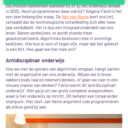
onderwijs, welke vaardigheden een kind dat nu geboren wordt
zou moeten beheersen wanneer hij of zij het onderwijs verlaat
in 2032. Hoort programmeren daar ook bij? Volgens Farid is het
een zeer belangrijke vraag. De
Wet van Moore
leert ons (vrij
vertaald) dat de technologische ontwikkeling zich elke twee
jaar verdubbelt. Het is dus een integraal onderdeel van ons
leven. Banen verdwijnen, er wordt steeds meer
geautomatiseerd. Algoritmes beslissen mee in sommige
bedrijven. Hier kun je voor of tegen zijn, maar dat het gebeurt
is een feit. Hoe gaan we hier mee om?
Antidisciplinair onderwijs
Hoe we met de opmars van algoritmes omgaan, hangt samen
met de organisatie van ons onderwijs. Blijven we in losse
vakken (zoals taal en rekenen) denken, of gaan we over in een
nieuwe manier van denken? Farid noemt dit ‘antidisciplinair
onderwijs’. Hier ga je uit van grote complexe vraagstukken
waar je het onderwijs op inricht. Dit behelst een totaal ander
startpunt. Hier sluit Jan Heins argument over programmeren
als ethos goed bij aan.