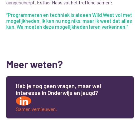
aangescherpt. Esther Nass vat het treffend samen:
“Programmeren en techniek is als een Wild West vol met
mogelijkheden. Ik kan nu nog niks, maar ik weet dat alles
kan. We moeten deze mogelijkheden leren verkennen.”
Meer weten?
H
e
b
j
e
n
o
g
g
e
e
n
v
r
a
g
e
n
,
m
a
a
r
w
e
l
i
n
t
e
r
e
s
s
e
i
n
O
n
d
e
r
w
i
j
s
e
n
j
e
u
g
d
?
Samen vernieuwen.