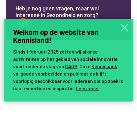
H
e
b
j
e
n
o
g
g
e
e
n
v
r
a
g
e
n
,
m
a
a
r
w
e
l
i
n
t
e
r
e
s
s
e
i
n
G
e
z
o
n
d
h
e
i
d
e
n
z
o
r
g
?
Welkom op de website van
Samen vernieuwen.
Kennisland!
Sinds 1 februari 2025 zetten wij al onze
activiteiten op het gebied van sociale innovatie
voort onder de vlag van
CAOP
. Onze
Kennisbank
vol goede voorbeelden en publicaties blijft
voorlopig beschikbaar voor iedereen die op zoek is
naar expertise en inspiratie.
Lees meer