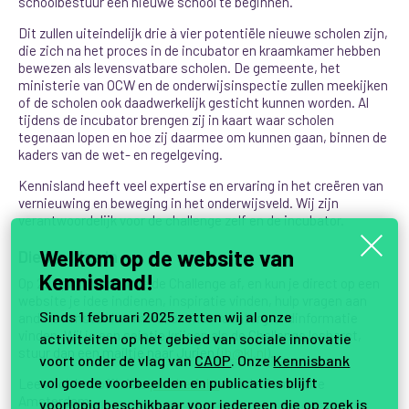
schoolbestuur een nieuwe school te beginnen.
Dit zullen uiteindelijk drie à vier potentiële nieuwe scholen zijn,
die zich na het proces in de incubator en kraamkamer hebben
bewezen als levensvatbare scholen. De gemeente, het
ministerie van OCW en de onderwijsinspectie zullen meekijken
of de scholen ook daadwerkelijk gesticht kunnen worden. Al
tijdens de incubator brengen zij in kaart waar scholen
tegenaan lopen en hoe zij daarmee om kunnen gaan, binnen de
kaders van de wet- en regelgeving.
Kennisland heeft veel expertise en ervaring in het creëren van
vernieuwing en beweging in het onderwijsveld. Wij zijn
verantwoordelijk voor de challenge zelf en de incubator.
Welkom op de website van
Dien je idee in
Kennisland!
Op 22 april trappen we de Challenge af, en kun je direct op een
website je idee indienen, inspiratie vinden, hulp vragen aan
Sinds 1 februari 2025 zetten wij al onze
andere Amsterdammers, en meer achtergrondinformatie
vinden. Wil je een seintje krijgen als de Challenge losbarst,
activiteiten op het gebied van sociale innovatie
stuur dan een mailtje naar Jurjen (
jb@kl.nl
).
voort onder de vlag van
CAOP
. Onze
Kennisbank
vol goede voorbeelden en publicaties blijft
Lees ook het officiële
persbericht
van de Gemeente
Amsterdam.
voorlopig beschikbaar voor iedereen die op zoek is