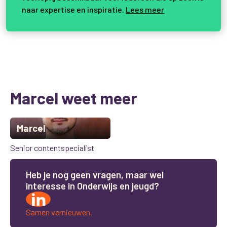
naar expertise en inspiratie.
Lees meer
Marcel weet meer
Marcel
Senior contentspecialist
H
e
b
j
e
n
o
g
g
e
e
n
v
r
a
g
e
n
,
m
a
a
r
w
e
l
i
n
t
e
r
e
s
s
e
i
n
O
n
d
e
r
w
i
j
s
e
n
j
e
u
g
d
?
Samen vernieuwen.