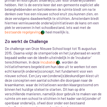
primair en voortgezet onderwijs) zelf voor onderwijsideeën
hebben. Het is de eerste keer dat een gemeente expliciet alle
belanghebbenden en betrokkenen de ruimte biedt om na te
denken over hoe een nieuwe school eruit zou kunnen zien, en
deze vervolgens daadwerkelijk te stichten.
Amsterdam biedt
hiermee vernieuwende onderwijsinitiatieven de kans om een
plek te veroveren in het schoolbestand, iets wat met de
bestaande regelgeving
heel moeilijk is.
2
Zo werkt de Challenge
De challenge van Onze Nieuwe School loopt tot 15 augustus
2015. Daarna volgt de stemperiode en het juryberaad en wordt
bepaald welke van de ideeën uiteindelijk in de ‘incubator’
terechtkomen. In deze
incubator
, worden de
3
initiatiefnemers begeleid om hun idee uit te werken tot een
echt kansrijk onderwijsconcept, het fundament voor een
nieuwe school. Een jury van (onderwijs)deskundigen kiest uit
deze concepten een aantal scholen die doorgaan naar de
kraamkamer, waar de initiatieven worden klaargestoomd om
binnen het huidige stelsel te starten. Dit kan op drie
verschillende manieren, namelijk door gebruik te maken van de
ruimte om een school te stichten in het kader van bijzonder of
openbaar onderwijs, ofwel door onder een bestaand