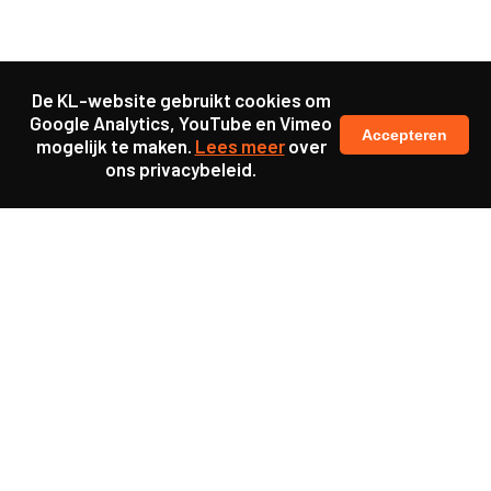
De KL-website gebruikt cookies om
Google Analytics, YouTube en Vimeo
Accepteren
mogelijk te maken.
Lees meer
over
ons privacybeleid.
Ook interessant
Update
KL25 Workshop ‘De
toekomst van werkgeluk’
Update
KL25 Workshop ‘Power
Literacy’