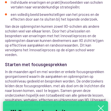
individuele ervaringen en praktijkvoorbeelden van scholen
vertalen naar veranderkundige strategieën;
een volledig beeld bewerkstelligen van het proces en de
effecten door aan te sluiten bij het lopende onderzoek.
Van deze opbrengsten kunnen zowel IIO-scholen als andere
scholen veel van elkaar leren. Door het uitwisselen en
bespreken van ervaringen met het innovatieproces en de
opbrengsten daarvan kunnen deelnemers aan IIO zicht krijgen
op effectieve aanpakken en randvoorwaarden. Dit kan
vervolgens het innovatieproces op de eigen school weer
voeden.
Starten met focusgesprekken
In de maanden april en mei worden er enkele focusgesprekken
georganiseerd waarin de aanpakken en opbrengsten op
schoolniveau gedeeld en besproken worden. De onderzoekers
leiden deze focusgesprekken, met als doel om de inzichten die
naar boven komen, vast te leggen. Samen geven deze
onderzoeken hopelijk een totaalbeeld van alle geleerde lessen,
resultaten, verhalen, effecten en uitkomsten van IIO. Uiteraard
wordt dit gedeeld met andere geïnteresseerde scholen die hier
ook van kunnen leren!