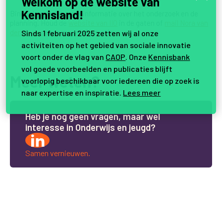
Welkom op de website van
Kennisland!
Binnenkort volgt meer informatie over het onderzoek en de
planning. Houd de
website van IIO
in de gaten of
mail Nora van
der Linden
voor meer informatie.
Sinds 1 februari 2025 zetten wij al onze
activiteiten op het gebied van sociale innovatie
voort onder de vlag van
CAOP
. Onze
Kennisbank
vol goede voorbeelden en publicaties blijft
Meer weten?
voorlopig beschikbaar voor iedereen die op zoek is
naar expertise en inspiratie.
Lees meer
H
e
b
j
e
n
o
g
g
e
e
n
v
r
a
g
e
n
,
m
a
a
r
w
e
l
i
n
t
e
r
e
s
s
e
i
n
O
n
d
e
r
w
i
j
s
e
n
j
e
u
g
d
?
Samen vernieuwen.