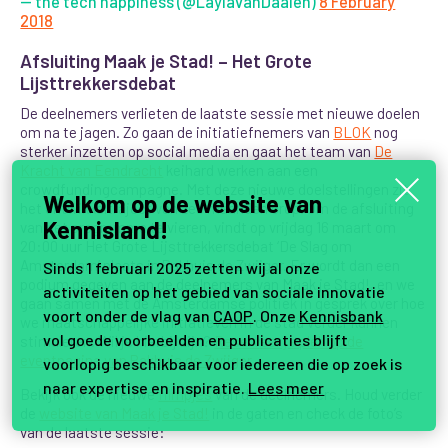
— the tech happiness (@LaylavanDaalen)
8 February
2018
Afsluiting Maak je Stad! – Het Grote
Lijsttrekkersdebat
De deelnemers verlieten de laatste sessie met nieuwe doelen
om na te jagen. Zo gaan de initiatiefnemers van
BLOK
nog
sterker inzetten op social media en gaat het team van
De
Kracht van Eendracht
keihard werken aan een
crowdfundingcampagne. Met deze nieuwe doelstellingen zit
Welkom op de website van
het ontwikkeltraject van zes maanden erop. Om de afsluiting
Kennisland!
van het programma te vieren, vindt op vrijdag 16 maart om
20:00 uur Het Grote Lijsttrekkersdebat ‘De Slag om
Amsterdam’ plaats in Pakhuis de Zwijger.
Er wordt dan een
Sinds 1 februari 2025 zetten wij al onze
podium gegeven aan de deelnemers van Maak je Stad!, en we
activiteiten op het gebied van sociale innovatie
gaan samen met de Amsterdamse politiek in gesprek over hoe
voort onder de vlag van
CAOP
. Onze
Kennisbank
we maatschappelijke initiatieven in de stad verder kunnen
vol goede voorbeelden en publicaties blijft
stimuleren. Wil je hierbij zijn?
Reserveer je plek op de
eventpagina van Pakhuis de Zwijger
.
voorlopig beschikbaar voor iedereen die op zoek is
naar expertise en inspiratie.
Lees meer
Bekijk ook de nieuwe
filmpjes
van de deelnemers. Houd verder
de
website van Maak je Stad!
in de gaten en check de foto’s
van de laatste sessie: