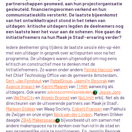
partnerschappen gesmeed, aan hun projectorganisatie
gesleuteld, financieringsvormen verkend en hun
communicatieskills versterkt. De laatste bijeenkomst
van het ontwikkeltraject stond in het teken van
uitdagen: kritische uitdagers legden de deelnemers nog
een laatste keer het vuur aan de schenen. Hoe gaan de
initiatiefnemers na hun Maak je Stad!-ervaring verder?
Iedere deelnemer ging tijdens de laatste sessie één-op-één
met een uitdager in gesprek over actiepunten voor na het
programma. De uitdagers waren uitgenodigd om nog eens
kritisch en constructief mee te denken met de
initiatiefnemers. Zo waren onder andere
Femke Haccoû
van
het Chief Technology Office van de gemeente Amsterdam,
Gert-Jan Fernhout
van
RebelGroup
,
Jasmijn Besorak
van
Avance Impact
en
Karim Maarek
van
THNK
aanwezig als
uitdagers. Ook waren
adviescommissieleden
Jesse Jorg
3
van
WeTheCity
en
Angelo Bromet
van
NoLimit
erbij
. Net als de
directeuren van de uitvoerende partners van Maak je Stad!,
Marleen Stikker
van Waag Society,
Egbert Fransen
van Pakhuis
de Zwijger en onze eigen
Nora van der Linden
. Marleen Stikker
daagde
ZB45 Makerspace
bijvoorbeeld uit om samen met
4
andere makerspaces na te denken over hun rol in de stad en
een gezamenlijke visie te positioneren. En Jasmijn Besorak