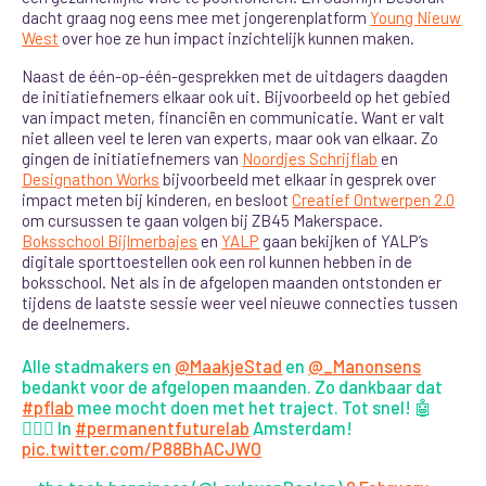
dacht graag nog eens mee met jongerenplatform
Young Nieuw
West
over hoe ze hun impact inzichtelijk kunnen maken.
Naast de één-op-één-gesprekken met de uitdagers daagden
de initiatiefnemers elkaar ook uit. Bijvoorbeeld op het gebied
van impact meten, financiën en communicatie. Want er valt
niet alleen veel te leren van experts, maar ook van elkaar. Zo
gingen de initiatiefnemers van
Noordjes Schrijflab
en
Designathon Works
bijvoorbeeld met elkaar in gesprek over
impact meten bij kinderen, en besloot
Creatief Ontwerpen 2.0
om cursussen te gaan volgen bij ZB45 Makerspace
.
Boksschool Bijlmerbajes
en
YALP
gaan bekijken of YALP’s
digitale sporttoestellen ook een rol kunnen hebben in de
boksschool. Net als in de afgelopen maanden ontstonden er
tijdens de laatste sessie weer veel nieuwe connecties tussen
de deelnemers
.
Alle stadmakers en
@MaakjeStad
en
@_Manonsens
bedankt voor de afgelopen maanden. Zo dankbaar dat
#pflab
mee mocht doen met het traject. Tot snel! 🤖
🙋🏼‍♀️ In
#permanentfuturelab
Amsterdam!
pic.twitter.com/P88BhACJWO