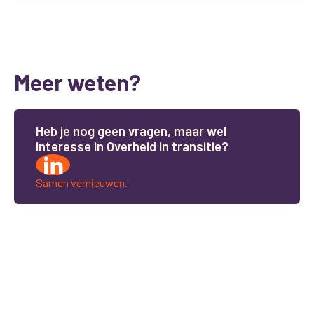
Meer weten?
H
e
b
j
e
n
o
g
g
e
e
n
v
r
a
g
e
n
,
m
a
a
r
w
e
l
i
n
t
e
r
e
s
s
e
i
n
O
v
e
r
h
e
i
d
i
n
t
r
a
n
s
i
t
i
e
?
Samen vernieuwen.