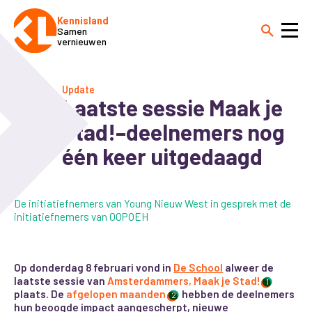
Kennisland
Samen
vernieuwen
Update
Laatste sessie Maak je
Stad!–deelnemers nog
één keer uitgedaagd
De initiatiefnemers van Young Nieuw West in gesprek met de
initiatiefnemers van OOPOEH
Op donderdag 8 februari vond in
De School
alweer de
laatste sessie van
Amsterdammers, Maak je Stad!
1
plaats. De
afgelopen maanden
hebben de deelnemers
2
hun beoogde impact aangescherpt, nieuwe