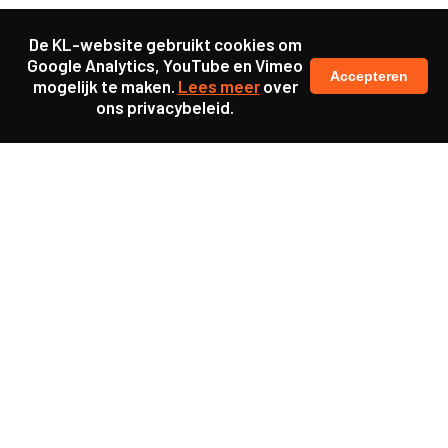
De KL-website gebruikt cookies om
Google Analytics, YouTube en Vimeo
Accepteren
mogelijk te maken.
Lees meer
over
ons privacybeleid.
Ook interessant
Update
KL25 Workshop ‘De
toekomst van werkgeluk’
Update
KL25 Workshop ‘Power
Literacy’
Update