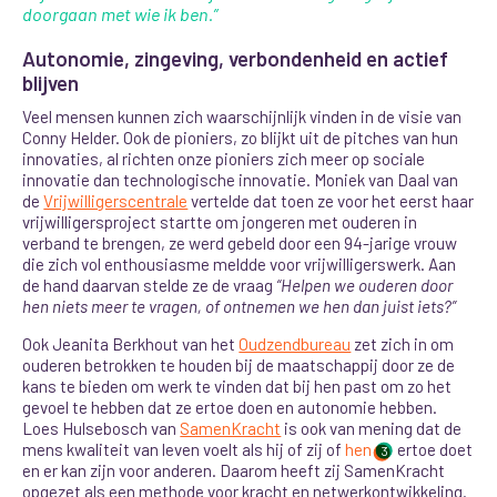
doorgaan met wie ik ben.”
Autonomie, zingeving, verbondenheid en actief
blijven
Veel mensen kunnen zich waarschijnlijk vinden in de visie van
Conny Helder. Ook de pioniers, zo blijkt uit de pitches van hun
innovaties, al richten onze pioniers zich meer op sociale
innovatie dan technologische innovatie. Moniek van Daal van
de
Vrijwilligerscentrale
vertelde dat toen ze voor het eerst haar
vrijwilligersproject startte om jongeren met ouderen in
verband te brengen, ze werd gebeld door een 94-jarige vrouw
die zich vol enthousiasme meldde voor vrijwilligerswerk. Aan
de hand daarvan stelde ze de vraag
“Helpen we ouderen door
hen niets meer te vragen, of ontnemen we hen dan juist iets?”
Ook Jeanita Berkhout van het
Oudzendbureau
zet zich in om
ouderen betrokken te houden bij de maatschappij door ze de
kans te bieden om werk te vinden dat bij hen past om zo het
gevoel te hebben dat ze ertoe doen en autonomie hebben.
Loes Hulsebosch van
SamenKracht
is ook van mening dat de
mens kwaliteit van leven voelt als hij of zij of
hen
ertoe doet
3
en er kan zijn voor anderen. Daarom heeft zij SamenKracht
opgezet als een methode voor kracht en netwerkontwikkeling.