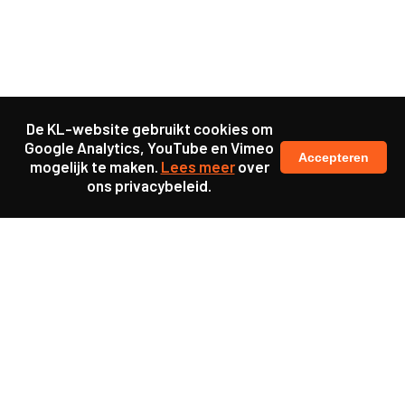
De KL-website gebruikt cookies om
Google Analytics, YouTube en Vimeo
Accepteren
mogelijk te maken.
Lees meer
over
ons privacybeleid.
Ook interessant
Update
Een zachte landing na
verhuizing voor mensen
met dementie