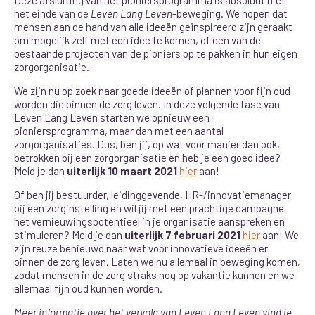
het einde van de
Leven Lang Leven
-beweging. We hopen dat
mensen aan de hand van alle ideeën geïnspireerd zijn geraakt
om mogelijk zelf met een idee te komen, of een van de
bestaande projecten van de pioniers op te pakken in hun eigen
zorgorganisatie.
We zijn nu op zoek naar goede ideeën of plannen voor fijn oud
worden die binnen de zorg leven.
In deze volgende fase van
Leven Lang Leven starten we opnieuw een
pioniersprogramma, maar dan met een aantal
zorgorganisaties. Dus, ben jij, op wat voor manier dan ook,
betrokken bij een zorgorganisatie en heb je een goed idee?
Meld je dan
uiterlijk 10 maart 2021
hier
aan!
Of ben jij bestuurder, leidinggevende, HR-/innovatiemanager
bij een zorginstelling en wil jij met een prachtige campagne
het vernieuwingspotentieel in je organisatie aanspreken en
stimuleren? Meld je dan
uiterlijk 7 februari 2021
hier
aan! We
zijn reuze benieuwd naar wat voor innovatieve ideeën er
binnen de zorg leven. Laten we nu allemaal in beweging komen,
zodat mensen in de zorg straks nog op vakantie kunnen en we
allemaal fijn oud kunnen worden.
Meer informatie over het vervolg van Leven Lang Leven vind je