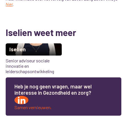
hier
.
Iselien weet meer
Iselien
Senior adviseur sociale
innovatie en
leiderschapsontwikkeling
H
e
b
j
e
n
o
g
g
e
e
n
v
r
a
g
e
n
,
m
a
a
r
w
e
l
i
n
t
e
r
e
s
s
e
i
n
G
e
z
o
n
d
h
e
i
d
e
n
z
o
r
g
?
Samen vernieuwen.