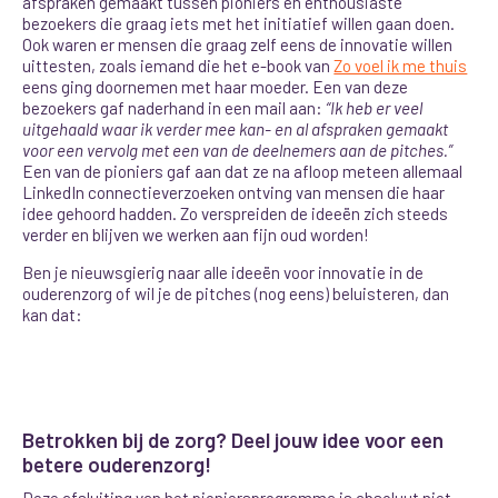
afspraken gemaakt tussen pioniers en enthousiaste
bezoekers die graag iets met het initiatief willen gaan doen.
Ook waren er mensen die graag zelf eens de innovatie willen
uittesten, zoals iemand die het e-book van
Zo voel ik me thuis
eens ging doornemen met haar moeder. Een van deze
bezoekers gaf naderhand in een mail aan:
“Ik heb er veel
uitgehaald waar ik verder mee kan- en al afspraken gemaakt
voor een vervolg met een van de deelnemers aan de pitches.”
Een van de pioniers gaf aan dat ze na afloop meteen allemaal
LinkedIn connectieverzoeken ontving van mensen die haar
idee gehoord hadden. Zo verspreiden de ideeën zich steeds
verder en blijven we werken aan fijn oud worden!
Ben je nieuwsgierig naar alle ideeën voor innovatie in de
ouderenzorg of wil je de pitches (nog eens) beluisteren, dan
kan dat:
Betrokken bij de zorg? Deel jouw idee voor een
betere ouderenzorg!
Deze afsluiting van het pioniersprogramma is absoluut niet