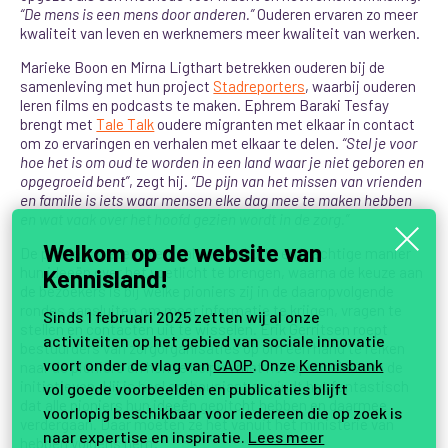
“De mens is een mens door anderen.”
Ouderen ervaren zo meer
kwaliteit van leven en werknemers meer kwaliteit van werken.
Marieke Boon en Mirna Ligthart betrekken ouderen bij de
samenleving met hun project
Stadreporters
, waarbij ouderen
leren films en podcasts te maken. Ephrem Baraki Tesfay
brengt met
Tale Talk
oudere migranten met elkaar in contact
om zo ervaringen en verhalen met elkaar te delen.
“Stel je voor
hoe het is om oud te worden in een land waar je niet geboren en
opgegroeid bent”
, zegt hij.
“De pijn van het missen van vrienden
en familie is iets waar mensen elke dag mee te maken hebben
en wat vaak over het hoofd gezien wordt in de zorg.”
Welkom op de website van
De pioniers weten allemaal op een korte en krachtige manier
hun ideeën over het voetlicht te brengen, waarna de keuze aan
Kennisland!
de bezoekers is bij welke pioniers zij in de daaropvolgende
rondes aansluiten om meer informatie te krijgen, vragen te
Sinds 1 februari 2025 zetten wij al onze
stellen en contacten uit te wisselen. Erik Gerritsen roept
activiteiten op het gebied van sociale innovatie
bestuurders van zorgorganisaties op om een hand te reiken
voort onder de vlag van
CAOP
. Onze
Kennisbank
naar de pioniers en hen te helpen met het opschalen van de
initiatieven.
Hij is heel enthousiast en vindt het fantastisch
vol goede voorbeelden en publicaties blijft
dat alle pioniers hun ideeën gepitcht hebben en daarmee
voorlopig beschikbaar voor iedereen die op zoek is
verdergaan. Daar moeten ze het vanuit het ministerie van
naar expertise en inspiratie.
Lees meer
hebben volgens hem: