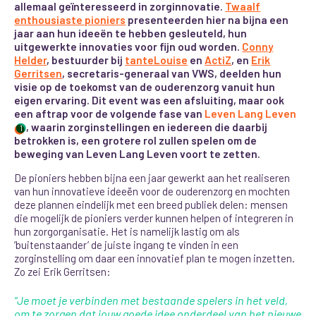
allemaal geïnteresseerd in zorginnovatie.
Twaalf
enthousiaste pioniers
presenteerden hier na bijna een
jaar aan hun ideeën te hebben gesleuteld, hun
uitgewerkte innovaties voor fijn oud worden.
Conny
Helder
, bestuurder bij
tanteLouise
en
ActiZ
, en
Erik
Gerritsen
, secretaris-generaal van VWS, deelden hun
visie op de toekomst van de ouderenzorg vanuit hun
eigen ervaring. Dit event was een afsluiting, maar ook
een aftrap voor de volgende fase van
Leven Lang Leven
, waarin zorginstellingen en iedereen die daarbij
1
betrokken is, een grotere rol zullen spelen om de
beweging van Leven Lang Leven voort te zetten.
De pioniers hebben bijna een jaar gewerkt aan het realiseren
van hun innovatieve ideeën voor de ouderenzorg en mochten
deze plannen eindelijk met een breed publiek delen: mensen
die mogelijk de pioniers verder kunnen helpen of integreren in
hun zorgorganisatie. Het is namelijk lastig om als
‘buitenstaander’ de juiste ingang te vinden in een
zorginstelling om daar een innovatief plan te mogen inzetten.
Zo zei Erik Gerritsen:
“Je moet je verbinden met bestaande spelers in het veld,
om te zorgen dat jouw goede idee onderdeel van het nieuwe