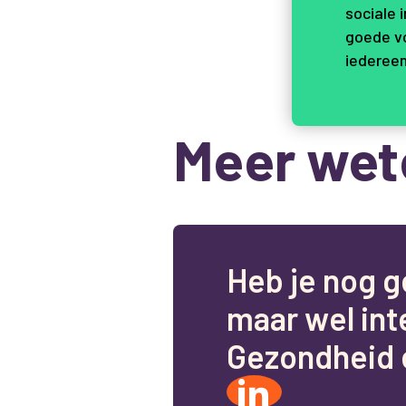
sociale 
goede vo
iedereen
Meer wet
H
e
b
j
e
n
o
g
g
m
a
a
r
w
e
l
i
n
t
G
e
z
o
n
d
h
e
i
d