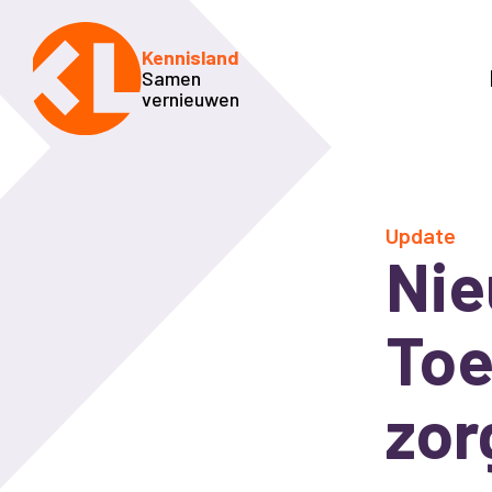
Kennisland
Samen
vernieuwen
Update
Nie
Toe
zor