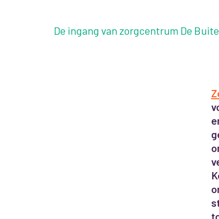
De ingang van zorgcentrum De Buit
Z
v
e
g
o
v
K
o
s
t