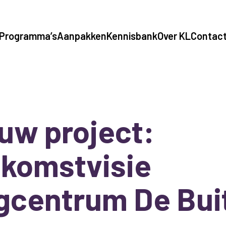
Programma’s
Aanpakken
Kennisbank
Over KL
Contac
uw project:
komstvisie
gcentrum De Bui