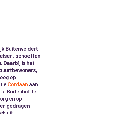
k Buitenveldert
 eisen, behoeften
 Daarbij is het
 buurtbewoners,
 oog op
atie
Cordaan
aan
De Buitenhof te
zorg en op
een gedragen
k uit.