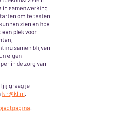
 we in samenwerking
tarten om te testen
 kunnen zien en hoe
 een plek voor
nten,
tinu samen blijven
un eigen
er in de zorg van
jij graag je
a
kh@kl.nl
.
ojectpagina
.