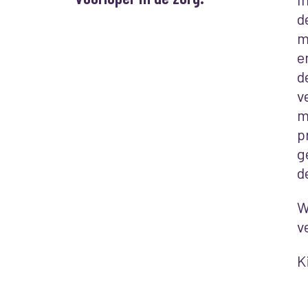
d
m
e
d
v
m
p
g
d
W
v
K