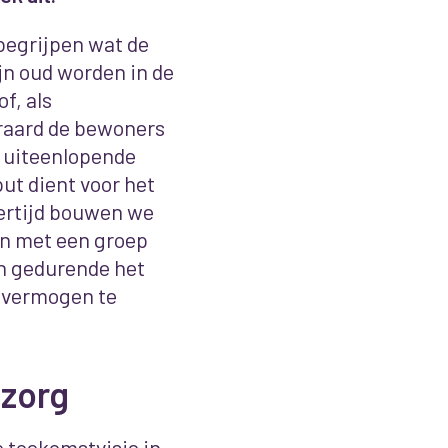
 begrijpen wat de
jn oud worden in de
f, als
raard de bewoners
j uiteenlopende
ut dient voor het
ertijd bouwen we
n met een groep
n gedurende het
 vermogen te
 zorg
e toekomstvisie in