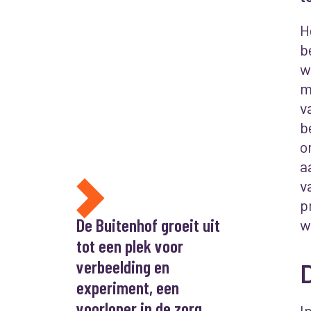
H
b
w
m
v
b
o
a
v
p
De Buitenhof groeit uit
w
tot een plek voor
verbeelding en
D
experiment, een
voorloper in de zorg.
I