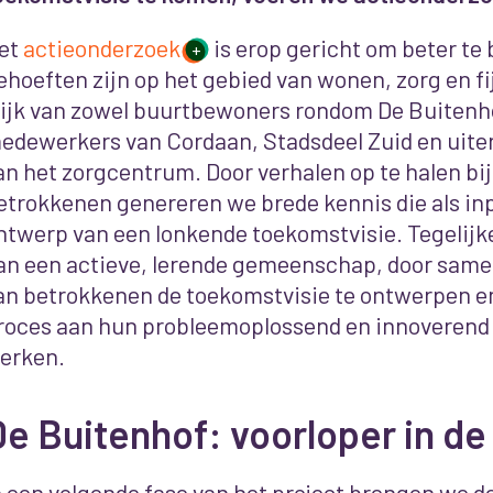
et
actieonderzoek
is erop gericht om beter te
+
ehoeften zijn op het gebied van wonen, zorg en fi
ijk van zowel buurtbewoners rondom De Buitenho
edewerkers van Cordaan, Stadsdeel Zuid en uite
an het zorgcentrum. Door verhalen op te halen bi
etrokkenen genereren we brede kennis die als inp
ntwerp van een lonkende toekomstvisie. Tegelijk
an een actieve, lerende gemeenschap, door same
an betrokkenen de toekomstvisie te ontwerpen
e
roces aan hun probleemoplossend en innoverend
erken.
e Buitenhof: voorloper in de
n een volgende fase van het project brengen we d