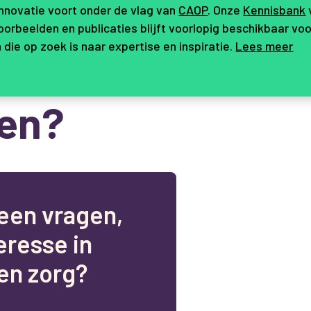
innovatie voort onder de vlag van
CAOP
. Onze
Kennisbank
orbeelden en publicaties blijft voorlopig beschikbaar voo
 die op zoek is naar expertise en inspiratie.
Lees meer
en?
e
e
n
v
r
a
g
e
n
,
e
r
e
s
s
e
i
n
e
n
z
o
r
g
?