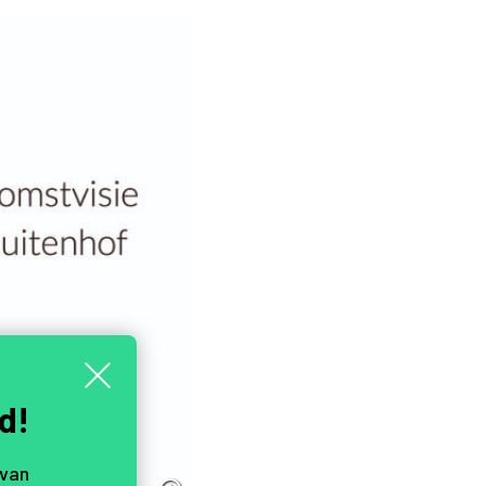
d!
 van